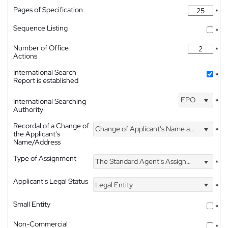
Pages of Specification
*
Sequence Listing
*
Number of Office
*
Actions
International Search
*
Report is established
EPO
International Searching
*
Authority
Recordal of a Change of
Change of Applicant's Name and Address
*
the Applicant's
Name/Address
Type of Assignment
The Standard Agent's Assignment
*
Applicant's Legal Status
Legal Entity
*
Small Entity
*
Non-Commercial
*