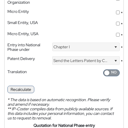
Organization
Micro Entity
*
Small Entity, USA
*
Micro Entity, USA
*
Entry into National
Chapter I
*
Phase under
Patent Delivery
Send the Letters Patent by Courier
*
Translation
Recalculate
*
The data is based on automatic recognition. Please verify
and amend if necessary.
**
IP-Coster compiles data from publicly available sources. If
this data includes your personal information, you can contact
us to request its removal.
Quotation for National Phase entry