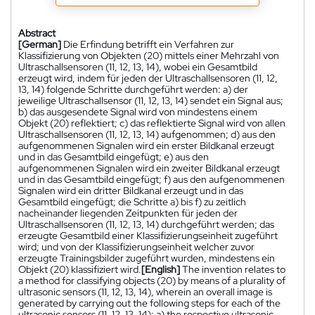
Abstract
[German]
Die Erfindung betrifft ein Verfahren zur
Klassifizierung von Objekten (20) mittels einer Mehrzahl von
Ultraschallsensoren (11, 12, 13, 14), wobei ein Gesamtbild
erzeugt wird, indem für jeden der Ultraschallsensoren (11, 12,
13, 14) folgende Schritte durchgeführt werden: a) der
jeweilige Ultraschallsensor (11, 12, 13, 14) sendet ein Signal aus;
b) das ausgesendete Signal wird von mindestens einem
Objekt (20) reflektiert; c) das reflektierte Signal wird von allen
Ultraschallsensoren (11, 12, 13, 14) aufgenommen; d) aus den
aufgenommenen Signalen wird ein erster Bildkanal erzeugt
und in das Gesamtbild eingefügt; e) aus den
aufgenommenen Signalen wird ein zweiter Bildkanal erzeugt
und in das Gesamtbild eingefügt; f) aus den aufgenommenen
Signalen wird ein dritter Bildkanal erzeugt und in das
Gesamtbild eingefügt; die Schritte a) bis f) zu zeitlich
nacheinander liegenden Zeitpunkten für jeden der
Ultraschallsensoren (11, 12, 13, 14) durchgeführt werden; das
erzeugte Gesamtbild einer Klassifizierungseinheit zugeführt
wird; und von der Klassifizierungseinheit welcher zuvor
erzeugte Trainingsbilder zugeführt wurden, mindestens ein
Objekt (20) klassifiziert wird.
[English]
The invention relates to
a method for classifying objects (20) by means of a plurality of
ultrasonic sensors (11, 12, 13, 14), wherein an overall image is
generated by carrying out the following steps for each of the
ultrasonic sensors (11, 12, 13, 14): a) the respective ultrasonic