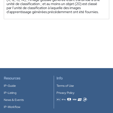
unité de classification ; et au moins un objet (20) est classé
par l'unité de classification à laquelle des images
d'apprentissage générées précédemment ont été fournies.
Resources
Info
IP-Guide
Terms of Use
IP-Listing
Privacy Policy
News & Events
Accepted payment methods
IP-Workflow