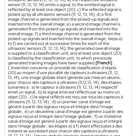
sensor (11, 12, 13, 14) emits a signal; b) the emitted signal is
reflected by at least one object (20); c) the reflected signal is
picked up by all ultrasonic sensors (11, 12, 13, 14); d) a first
image channel is generated from the picked-up signals and
inserted into the overall image; e) a second image channel is
generated from the picked-up signals and inserted into the
overall image; f) a third image channel is generated from the
picked-up signals and inserted into the overall image; steps a)
to f) are carried out at successive times for each of the
ultrasonic sensors (11, 12, 13, 14); the generated overall image
is supplied to a classification unit; and at least one object (20)
is classified by the classification unit, to which previously
generated training images have been supplied.
[French]
L'invention concerne un procédé de classification d'objets
(20) au moyen d'une pluralité de capteurs à ultrasons (11, 12,
13, 14), une image globale étant générée par mise en œuvre,
pour chacun des capteurs à ultrasons (11,12,13, 14), des étapes
suivantes à : a) le capteur à ultrasons (11, 12, 13, 14) respectif
émet un signal ; b) le signal émis est réfléchi par au moins un
objet (20) ; c) le signal réfléchi est reçu par tous les capteurs à
ultrasons (11, 12, 13, 14) ; d) un premier canal d'image est
généré à partir des signaux reçus et intégré dans l'image
globale ; e) un deuxième canal d'image est généré à partir des
signaux reçus et intégré dans l'image globale ; f) un troisième
canal d'image est généré à partir des signaux reçus et intégré
dans l'image globale ; les étapes a) à f) étant effectuées à des
instants se succédant pour chacun des capteurs à ultrasons
(11, 12, 13, 14) ; l'image globale générée étant transmise à une