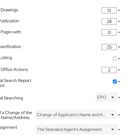
 Drawings
*
Publication
*
 Pages with
*
pecification
*
isting
*
Office Actions
*
nal Search Report
*
hed
EPO
nal Searching
*
f a Change of the
Change of Applicant's Name and Address
*
's Name/Address
ssignment
The Standard Agent's Assignment
*