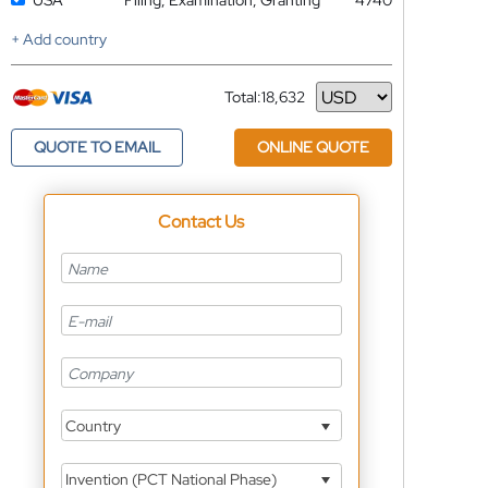
USA
Filing, Examination, Granting
4740
+ Add country
Total:
18,632
Currency
QUOTE TO EMAIL
ONLINE QUOTE
Contact Us
Country
Invention (PCT National Phase)