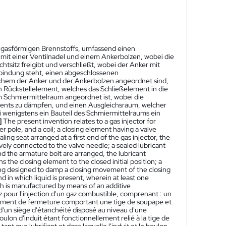
es gasförmigen Brennstoffs, umfassend einen
mit einer Ventilnadel und einem Ankerbolzen, wobei die
tsitz freigibt und verschließt, wobei der Anker mit
rbindung steht, einen abgeschlossenen
welchem der Anker und der Ankerbolzen angeordnet sind,
n Rückstellelement, welches das Schließelement in die
m Schmiermittelraum angeordnet ist, wobei die
ents zu dämpfen, und einen Ausgleichsraum, welcher
ei wenigstens ein Bauteil des Schmiermittelraums ein
]
The present invention relates to a gas injector for
r pole, and a coil; a closing element having a valve
ing seat arranged at a first end of the gas injector, the
ely connected to the valve needle; a sealed lubricant
and the armature bolt are arranged, the lubricant
s the closing element to the closed initial position; a
ing designed to damp a closing movement of the closing
in which liquid is present, wherein at least one
h is manufactured by means of an additive
 pour l'injection d'un gaz combustible, comprenant : un
lément de fermeture comportant une tige de soupape et
 d'un siège d'étanchéité disposé au niveau d'une
boulon d'induit étant fonctionnellement relié à la tige de