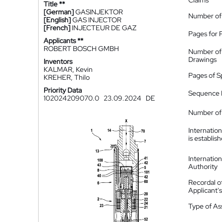
Claims
Title **
[German]
GASINJEKTOR
Number of
[English]
GAS INJECTOR
[French]
INJECTEUR DE GAZ
Pages for 
Applicants **
ROBERT BOSCH GMBH
Number of
Drawings
Inventors
KALMAR, Kevin
Pages of S
KREHER, Thilo
Priority Data
Sequence L
102024209070.0
23.09.2024
DE
Number of 
Internatio
is establis
Internatio
Authority
Recordal o
Applicant
Type of A