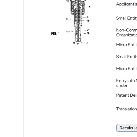
Applicant's
Small Entit
Non-Comm
Organizati
Micro Enti
Small Enti
Micro Enti
Entry into
under
Patent Del
Translation
Recalcul