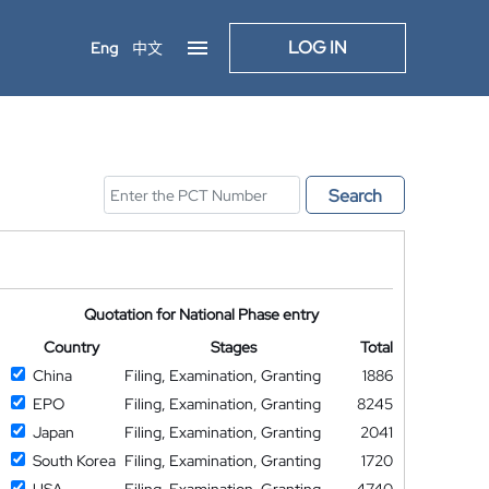
LOG IN
Eng
中文
Search
Quotation for National Phase entry
Country
Stages
Total
China
Filing, Examination, Granting
1886
EPO
Filing, Examination, Granting
8245
Japan
Filing, Examination, Granting
2041
South Korea
Filing, Examination, Granting
1720