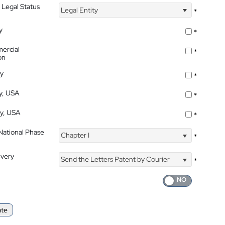
 Legal Status
Legal Entity
*
y
*
ercial
*
on
ty
*
ty, USA
*
ty, USA
*
 National Phase
Chapter I
*
ivery
Send the Letters Patent by Courier
*
ate