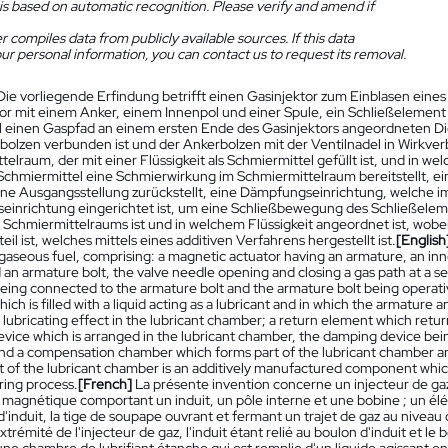
is based on automatic recognition. Please verify and amend if
 compiles data from publicly available sources. If this data
ur personal information, you can contact us to request its removal.
Die vorliegende Erfindung betrifft einen Gasinjektor zum Einblasen ein
r mit einem Anker, einem Innenpol und einer Spule, ein Schließelement 
l einen Gaspfad an einem ersten Ende des Gasinjektors angeordneten Dich
olzen verbunden ist und der Ankerbolzen mit der Ventilnadel in Wirkve
telraum, der mit einer Flüssigkeit als Schmiermittel gefüllt ist, und in 
Schmiermittel eine Schmierwirkung im Schmiermittelraum bereitstellt, ei
ne Ausgangsstellung zurückstellt, eine Dämpfungseinrichtung, welche i
inrichtung eingerichtet ist, um eine Schließbewegung des Schließelem
es Schmiermittelraums ist und in welchem Flüssigkeit angeordnet ist, wob
eil ist, welches mittels eines additiven Verfahrens hergestellt ist.
[English
 gaseous fuel, comprising: a magnetic actuator having an armature, an inne
an armature bolt, the valve needle opening and closing a gas path at a seal
eing connected to the armature bolt and the armature bolt being operativ
ch is filled with a liquid acting as a lubricant and in which the armature 
 lubricating effect in the lubricant chamber; a return element which return
vice which is arranged in the lubricant chamber, the damping device be
nd a compensation chamber which forms part of the lubricant chamber and 
of the lubricant chamber is an additively manufactured component whic
ing process.
[French]
La présente invention concerne un injecteur de gaz
 magnétique comportant un induit, un pôle interne et une bobine ; un é
'induit, la tige de soupape ouvrant et fermant un trajet de gaz au niveau
trémité de l'injecteur de gaz, l'induit étant relié au boulon d'induit et le 