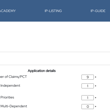
-ACADEMY
IP-LISTING
IP-GUIDE
Application details
ber of Claims/PCT
*
 Independent
*
Priorities
*
 Multi-Dependent
*