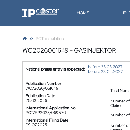
IP-Coster
HOME
IP
PCT calculation
WO2026061649 - GASINJEKTOR
before 23.03.2027
National phase entry is expected:
before 23.04.2027
Publication Number
WO/2026/061649
Total Num
Publication Date
26.03.2026
Number of
Claims
International Application No.
PCT/EP2025/069570
Number of 
International Filing Date
09.07.2025
Number of