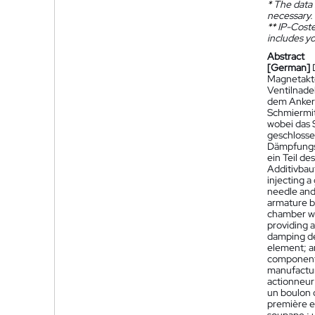
*
The data 
necessary.
**
IP-Coster
includes yo
Abstract
[German]
Magnetakto
Ventilnade
dem Ankerb
Schmiermit
wobei das 
geschlosse
Dämpfungse
ein Teil d
Additivbaut
injecting a
needle and 
armature b
chamber whi
providing a
damping de
element; a
component 
manufactur
actionneur
un boulon d
première ex