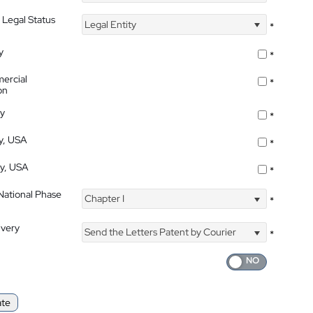
 Legal Status
Legal Entity
*
y
*
ercial
*
on
ty
*
ty, USA
*
ty, USA
*
 National Phase
Chapter I
*
ivery
Send the Letters Patent by Courier
*
ate