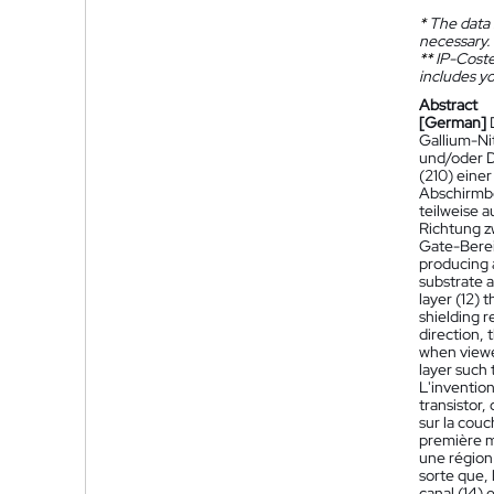
*
The data 
necessary.
**
IP-Coster
includes yo
Abstract
[German]
Gallium-Nit
und/oder Dr
(210) eine
Abschirmber
teilweise a
Richtung z
Gate-Berei
producing a
substrate a
layer (12) 
shielding r
direction, 
when viewed
layer such 
L'inventio
transistor,
sur la cou
première m
une région 
sorte que, 
canal (14) 