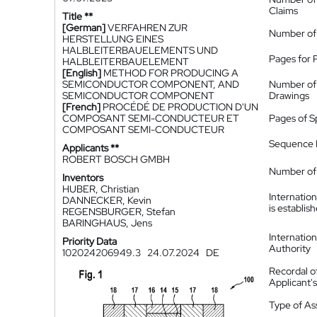
Claims
Title **
[German]
VERFAHREN ZUR
Number of
HERSTELLUNG EINES
HALBLEITERBAUELEMENTS UND
Pages for 
HALBLEITERBAUELEMENT
[English]
METHOD FOR PRODUCING A
SEMICONDUCTOR COMPONENT, AND
Number of
SEMICONDUCTOR COMPONENT
Drawings
[French]
PROCÉDÉ DE PRODUCTION D'UN
COMPOSANT SEMI-CONDUCTEUR ET
Pages of S
COMPOSANT SEMI-CONDUCTEUR
Sequence L
Applicants **
ROBERT BOSCH GMBH
Number of 
Inventors
HUBER, Christian
Internatio
DANNECKER, Kevin
is establis
REGENSBURGER, Stefan
BARINGHAUS, Jens
Internatio
Priority Data
Authority
102024206949.3
24.07.2024
DE
Recordal o
Applicant
Type of A