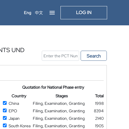
LOG IN
Eng
中文
NTS UND
Search
Quotation for National Phase entry
Country
Stages
Total
China
Filing, Examination, Granting
1998
EPO
Filing, Examination, Granting
8394
Japan
Filing, Examination, Granting
2140
South Korea
Filing, Examination, Granting
1905