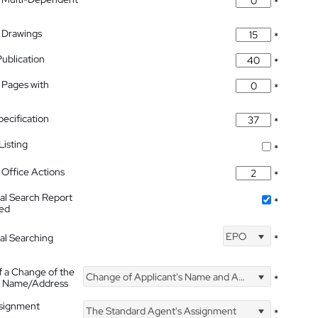
*
 Drawings
*
Publication
*
 Pages with
*
pecification
*
isting
*
Office Actions
*
nal Search Report
*
hed
EPO
nal Searching
*
f a Change of the
Change of Applicant's Name and Address
*
's Name/Address
ssignment
The Standard Agent's Assignment
*