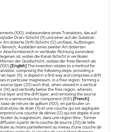
ements (100), insbesondere eines Transistors, das auf
nd/oder Drain-Schicht (11) und einer auf der Substrat-
r Art dotierte Drift-Schicht (12) umfasst, Aufbringen
 Bereich; Ausbilden eines zweiter Art dotierten
der Abschirmbereich in vertikaler Richtung zumindest
legenen ist, wobei die Kanal-Schicht in vertikaler
fernen der Quellschicht, sodass der freie Bereich als
(100).
[English]
The invention relates to a method for
nsistor, comprising the following steps: providing a
in layer (11), is doped in a first way and comprises a drift
rises in particular magnesium, in a free region; forming a
 source layer (20) such that, when viewed in a vertical
ayer (14) and vertically below the free region, wherein,
rce layer and the drift layer; and removing the source
lates to a semiconductor component (100).
[French]
se de nitrure de gallium (100), en particulier un
trat et/ou de drain (11) et une couche qui est appliquée
 comprend une couche de dérive (12) qui est dopée d'une
iculier du magnésium, dans une région libre ; former
ffusion à partir de la couche de source (20) de telle
t située au moins partiellement au niveau d'une couche de
direction verticale, la couche de canal étant disposée