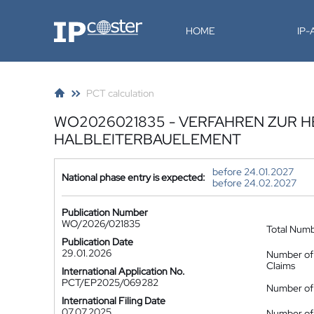
IP-Coster
HOME
IP
PCT calculation
WO2026021835 - VERFAHREN ZUR 
HALBLEITERBAUELEMENT
before 24.01.2027
National phase entry is expected:
before 24.02.2027
Publication Number
WO/2026/021835
Total Num
Publication Date
29.01.2026
Number of
Claims
International Application No.
PCT/EP2025/069282
Number of 
International Filing Date
07.07.2025
Number of