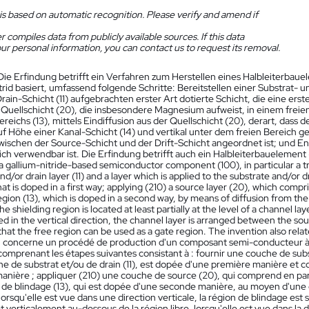
is based on automatic recognition. Please verify and amend if
 compiles data from publicly available sources. If this data
ur personal information, you can contact us to request its removal.
Die Erfindung betrifft ein Verfahren zum Herstellen eines Halbleiterbauel
rid basiert, umfassend folgende Schritte: Bereitstellen einer Substrat- u
ain-Schicht (11) aufgebrachten erster Art dotierte Schicht, die eine erste
r Quellschicht (20), die insbesondere Magnesium aufweist, in einem freien
eichs (13), mittels Eindiffusion aus der Quellschicht (20), derart, dass 
uf Höhe einer Kanal-Schicht (14) und vertikal unter dem freien Bereich ge
wischen der Source-Schicht und der Drift-Schicht angeordnet ist; und Ent
ch verwendbar ist. Die Erfindung betrifft auch ein Halbleiterbauelement 
 gallium-nitride-based semiconductor component (100), in particular a tra
nd/or drain layer (11) and a layer which is applied to the substrate and/or dra
that is doped in a first way; applying (210) a source layer (20), which comp
egion (13), which is doped in a second way, by means of diffusion from the
the shielding region is located at least partially at the level of a channel l
 in the vertical direction, the channel layer is arranged between the sou
that the free region can be used as a gate region. The invention also re
n concerne un procédé de production d'un composant semi-conducteur à ba
 comprenant les étapes suivantes consistant à : fournir une couche de subs
che de substrat et/ou de drain (11), est dopée d'une première manière et
anière ; appliquer (210) une couche de source (20), qui comprend en part
de blindage (13), qui est dopée d'une seconde manière, au moyen d'une di
lorsqu'elle est vue dans une direction verticale, la région de blindage es
et verticalement au-dessous de la région libre, lorsqu'elle est vue dans la 