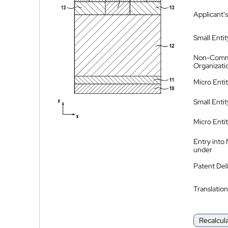
Applicant's
Small Entit
Non-Comm
Organizati
Micro Enti
Small Enti
Micro Enti
Entry into
under
Patent Del
Translation
Recalcul