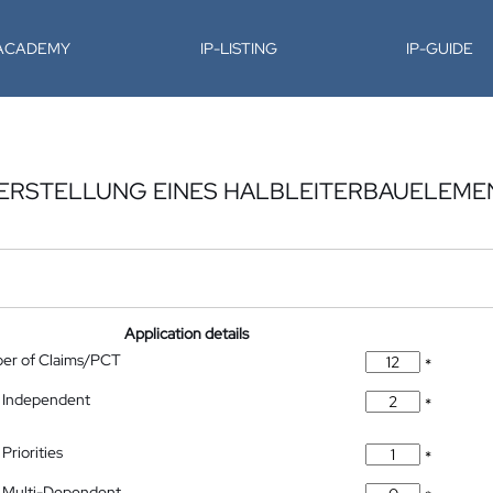
-ACADEMY
IP-LISTING
IP-GUIDE
HERSTELLUNG EINES HALBLEITERBAUELEME
Application details
ber of Claims/PCT
*
 Independent
*
Priorities
*
 Multi-Dependent