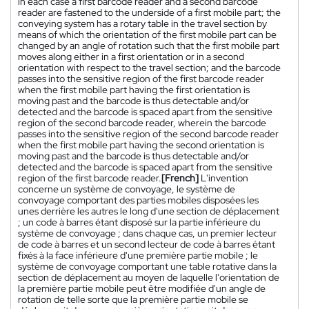
in each case a first barcode reader and a second barcode
reader are fastened to the underside of a first mobile part; the
conveying system has a rotary table in the travel section by
means of which the orientation of the first mobile part can be
changed by an angle of rotation such that the first mobile part
moves along either in a first orientation or in a second
orientation with respect to the travel section; and the barcode
passes into the sensitive region of the first barcode reader
when the first mobile part having the first orientation is
moving past and the barcode is thus detectable and/or
detected and the barcode is spaced apart from the sensitive
region of the second barcode reader, wherein the barcode
passes into the sensitive region of the second barcode reader
when the first mobile part having the second orientation is
moving past and the barcode is thus detectable and/or
detected and the barcode is spaced apart from the sensitive
region of the first barcode reader.
[French]
L'invention
concerne un système de convoyage, le système de
convoyage comportant des parties mobiles disposées les
unes derrière les autres le long d'une section de déplacement
; un code à barres étant disposé sur la partie inférieure du
système de convoyage ; dans chaque cas, un premier lecteur
de code à barres et un second lecteur de code à barres étant
fixés à la face inférieure d'une première partie mobile ; le
système de convoyage comportant une table rotative dans la
section de déplacement au moyen de laquelle l'orientation de
la première partie mobile peut être modifiée d'un angle de
rotation de telle sorte que la première partie mobile se