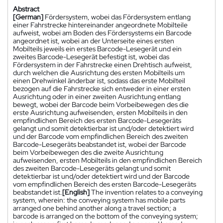
Abstract
[German]
Fördersystem, wobei das Fördersystem entlang
einer Fahrstrecke hintereinander angeordnete Mobilteile
aufweist, wobei am Boden des Fördersystems ein Barcode
angeordnet ist, wobei an der Unterseite eines ersten
Mobilteils jeweils ein erstes Barcode-Lesegerät und ein
zweites Barcode-Lesegerät befestigt ist, wobei das
Fördersystem in der Fahrstrecke einen Drehtisch aufweist,
durch welchen die Ausrichtung des ersten Mobilteils um
einen Drehwinkel änderbar ist, sodass das erste Mobilteil
bezogen auf die Fahrstrecke sich entweder in einer ersten
Ausrichtung oder in einer zweiten Ausrichtung entlang
bewegt, wobei der Barcode beim Vorbeibewegen des die
erste Ausrichtung aufweisenden, ersten Mobilteils in den
empfindlichen Bereich des ersten Barcode-Lesegeräts
gelangt und somit detektierbar ist und/oder detektiert wird
und der Barcode vom empfindlichen Bereich des zweiten
Barcode-Lesegeräts beabstandet ist, wobei der Barcode
beim Vorbeibewegen des die zweite Ausrichtung
aufweisenden, ersten Mobilteils in den empfindlichen Bereich
des zweiten Barcode-Lesegeräts gelangt und somit
detektierbar ist und/oder detektiert wird und der Barcode
vom empfindlichen Bereich des ersten Barcode-Lesegeräts
beabstandet ist.
[English]
The invention relates to a conveying
system, wherein: the conveying system has mobile parts
arranged one behind another along a travel section; a
barcode is arranged on the bottom of the conveying system;