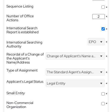
Sequence Listing
*
Number of Office
*
Actions
International Search
*
Report is established
EPO
International Searching
*
Authority
Recordal of a Change of
Change of Applicant's Name and Address
*
the Applicant's
Name/Address
Type of Assignment
The Standard Agent's Assignment
*
Applicant's Legal Status
Legal Entity
*
Small Entity
*
Non-Commercial
*
Organization