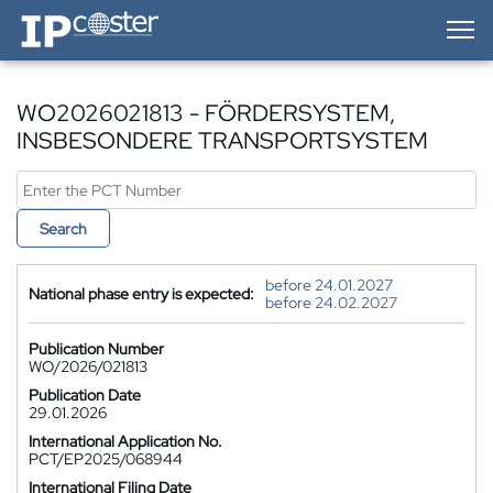
IP-Coster — Home
WO2026021813 - FÖRDERSYSTEM,
INSBESONDERE TRANSPORTSYSTEM
Search
before 24.01.2027
National phase entry is expected:
before 24.02.2027
Publication Number
WO/2026/021813
Publication Date
29.01.2026
International Application No.
PCT/EP2025/068944
International Filing Date