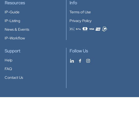
Resources
Info
IP-Guide
Terms of Use
IP-Listing
Privacy Policy
News & Events
Accepted payment methods
IP-Workflow
Support
Follow Us
Help
FAQ
Contact Us
Download our App
Google Play
Apple Store
IP-Coster © 2010-2026
All rights reserved.