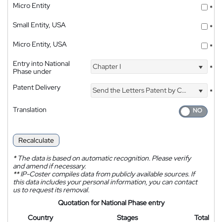
Micro Entity
*
Small Entity, USA
*
Micro Entity, USA
*
Entry into National
Chapter I
*
Phase under
Patent Delivery
Send the Letters Patent by Courier
*
Translation
Recalculate
*
The data is based on automatic recognition. Please verify
and amend if necessary.
**
IP-Coster compiles data from publicly available sources. If
this data includes your personal information, you can contact
us to request its removal.
Quotation for National Phase entry
Country
Stages
Total