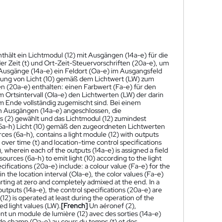
nthält ein Lichtmodul (12) mit Ausgängen (14a-e) für die
er Zeit (t) und Ort-Zeit-Steuervorschriften (20a-e), um
Ausgänge (14a-e) ein Feldort (Oa-e) im Ausgangsfeld
ndung von Licht (10) gemäß dem Lichtwert (LW) zum
en (20a-e) enthalten: einen Farbwert (Fa-e) für den
im Ortsintervall (OIa-e) den Lichtwerten (LW) der darin
am Ende vollständig zugemischt sind. Bei einem
n Ausgängen (14a-e) angeschlossen, die
es (2) gewählt und das Lichtmodul (12) zumindest
 (6a-h) Licht (10) gemäß den zugeordneten Lichtwerten
urces (6a-h), contains a light module (12) with outputs
e) over time (t) and location-time control specifications
), wherein each of the outputs (14a-e) is assigned a field
sources (6a-h) to emit light (10) according to the light
ecifications (20a-e) include: a colour value (Fa-e) for the
 in the location interval (OIa-e), the color values (Fa-e)
arting at zero and completely admixed at the end. In a
outputs (14a-e), the control specifications (20a-e) are
 (12) is operated at least during the operation of the
ted light values (LW).
[French]
Un aéronef (2),
t un module de lumière (12) avec des sorties (14a-e)
 de champ (Oa-e) au cours du temps (t) et des