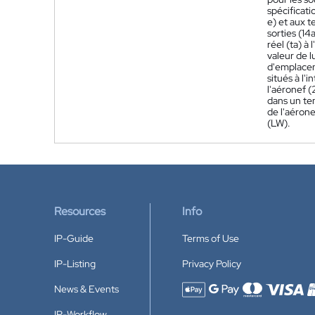
spécificat
e) et aux 
sorties (1
réel (ta) 
valeur de l
d'emplacem
situés à l
l'aéronef (
dans un te
de l'aérone
(LW).
Resources
Info
IP-Guide
Terms of Use
IP-Listing
Privacy Policy
News & Events
Accepted payment methods
IP-Workflow