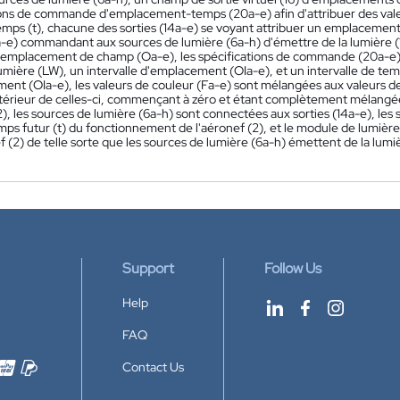
ions de commande d'emplacement-temps (20a-e) afin d'attribuer des va
temps (t), chacune des sorties (14a-e) se voyant attribuer un emplacement
4a-e) commandant aux sources de lumière (6a-h) d'émettre de la lumière (
à l'emplacement de champ (Oa-e), les spécifications de commande (20a-e)
umière (LW), un intervalle d'emplacement (OIa-e), et un intervalle de temp
ent (OIa-e), les valeurs de couleur (Fa-e) sont mélangées aux valeurs
'intérieur de celles-ci, commençant à zéro et étant complètement mélangé
2), les sources de lumière (6a-h) sont connectées aux sorties (14a-e), l
mps futur (t) du fonctionnement de l'aéronef (2), et le module de lumièr
f (2) de telle sorte que les sources de lumière (6a-h) émettent de la lumi
Support
Follow Us
Help
FAQ
Contact Us