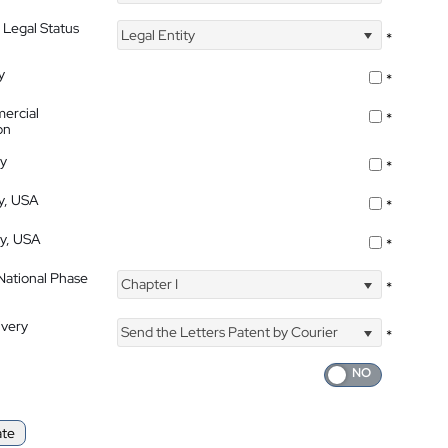
 Legal Status
Legal Entity
*
y
*
ercial
*
on
ty
*
ty, USA
*
ty, USA
*
 National Phase
Chapter I
*
ivery
Send the Letters Patent by Courier
*
ate