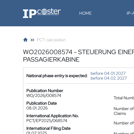
IP-Coster
HOME
IP
PCT calculation
WO2026008574 - STEUERUNG EINER
PASSAGIERKABINE
before 04.01.2027
National phase entry is expected:
before 04.02.2027
Publication Number
WO/2026/008574
Total Num
Publication Date
08.01.2026
Number of
Claims
International Application No.
PCT/EP2025/068574
Number of 
International Filing Date
01.07.2025
Number of