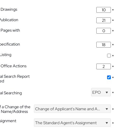
 Drawings
*
Publication
*
 Pages with
*
pecification
*
isting
*
Office Actions
*
nal Search Report
*
hed
EPO
nal Searching
*
f a Change of the
Change of Applicant's Name and Address
*
's Name/Address
ssignment
The Standard Agent's Assignment
*