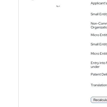
Applicant's
Small Entit
Non-Comm
Organizati
Micro Enti
Small Enti
Micro Enti
Entry into
under
Patent Del
Translation
Recalcul