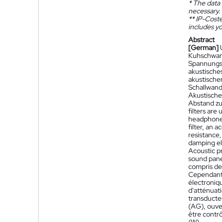
*
The data 
necessary.
**
IP-Coster
includes yo
Abstract
[German]
Kuhschwanz
Spannungsve
akustische
akustische
Schallwand
Akustische
Abstand zu
filters are
headphones 
filter, an 
resistance,
damping ele
Acoustic pr
sound pane
compris de
Cependant,
électroniqu
d'atténuati
transducteu
(AG), ouver
être contrô