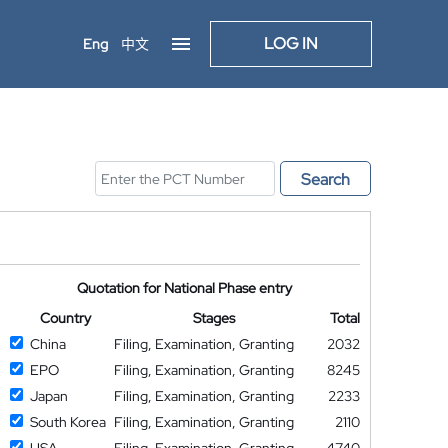
LOG IN
Eng
中文
Search
Quotation for National Phase entry
Country
Stages
Total
China
Filing, Examination, Granting
2032
EPO
Filing, Examination, Granting
8245
Japan
Filing, Examination, Granting
2233
South Korea
Filing, Examination, Granting
2110