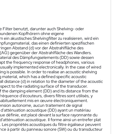
ilter benutzt, darunter auch Shelving- oder
tgebundenen Kopfhörern ohne eigene
in akustisches Shelvingfilter zu realisieren, wird ein
fungsmaterial, das einen definierten spezifischen
ingen Abstand (d) vor der Abstrahlfläche des
lt (AG) gegenüber der Abstrahlfläche des Wandlers.
 Material des Dämpfungselements (DD) sowie dessen
dapt the frequency response of headphones, various
 usually implemented electronically. In the case of wired
 is possible. In order to realise an acoustic shelving
g material, which has a defined specific acoustic
ll distance (d) in relation to the diameter of the acoustic
spect to the radiating surface of the transducer.
l of the damping element (DD) and its distance from the
réquence d'écouteurs, divers filtres sont utilisés, y
t habituellement mis en œuvre électroniquement.
tension autonome, aucun traitement de signal
nt d'atténuation acoustique (DD) ayant un matériau
que définie, est placé devant la surface rayonnante du
'atténuation acoustique. Il forme ainsi un entrefer plat
 Les propriétés acoustiques du filtre égaliseur peuvent
stance à partir du panneau sonore (SW) ou du transducteur