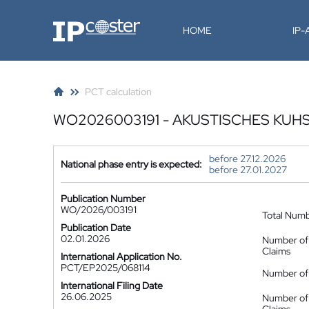
IP-Coster
HOME
IP
PCT calculation
WO2026003191 - AKUSTISCHES KU
before 27.12.2026
National phase entry is expected:
before 27.01.2027
Publication Number
WO/2026/003191
Total Num
Publication Date
02.01.2026
Number of
Claims
International Application No.
PCT/EP2025/068114
Number of 
International Filing Date
26.06.2025
Number of