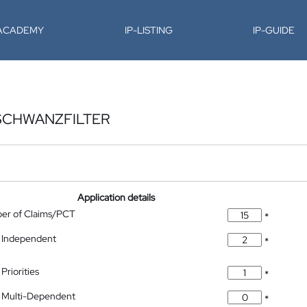
-ACADEMY
IP-LISTING
IP-GUIDE
HSCHWANZFILTER
Application details
ber of Claims/PCT
*
 Independent
*
Priorities
*
 Multi-Dependent
*