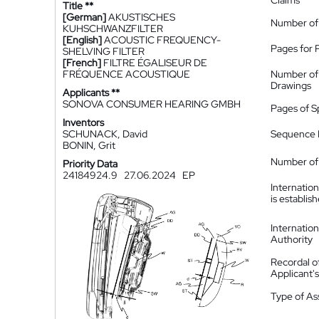
Claims
Title **
[German]
AKUSTISCHES
Number of
KUHSCHWANZFILTER
[English]
ACOUSTIC FREQUENCY-
Pages for 
SHELVING FILTER
[French]
FILTRE ÉGALISEUR DE
FRÉQUENCE ACOUSTIQUE
Number of
Drawings
Applicants **
SONOVA CONSUMER HEARING GMBH
Pages of S
Inventors
SCHUNACK, David
Sequence L
BONIN, Grit
Number of 
Priority Data
24184924.9
27.06.2024
EP
Internatio
is establis
Internatio
Authority
Recordal o
Applicant
Type of A