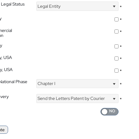
 Legal Status
Legal Entity
*
y
*
ercial
*
on
ty
*
ty, USA
*
ty, USA
*
 National Phase
Chapter I
*
ivery
Send the Letters Patent by Courier
*
ate