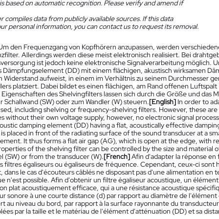
is based on automatic recognition. Please verify and amend if
 compiles data from publicly available sources. If this data
ur personal information, you can contact us to request its removal.
Um den Frequenzgang von Kopfhörern anzupassen, werden verschiedene F
filter. Allerdings werden diese meist elektronisch realisiert. Bei drah
rsorgung ist jedoch keine elektronische Signalverarbeitung möglich. Um e
s Dämpfungselement (DD) mit einem flächigen, akustisch wirksamen Dämp
n Widerstand aufweist, in einem im Verhältnis zu seinem Durchmesser ger
lers platziert. Dabei bildet es einen flächigen, am Rand offenen Luftspa
 Eigenschaften des Shelvingfilters lassen sich durch die Größe und das
r Schallwand (SW) oder zum Wandler (W) steuern.
[English]
In order to a
 used, including shelving or frequency-shelving filters. However, these are
without their own voltage supply, however, no electronic signal processing
acoustic damping element (DD) having a flat, acoustically effective dampin
 is placed in front of the radiating surface of the sound transducer at a sma
ment. It thus forms a flat air gap (AG), which is open at the edge, with re
operties of the shelving filter can be controlled by the size and materia
l (SW) or from the transducer (W).
[French]
Afin d'adapter la réponse en f
s filtres égaliseurs ou égaliseurs de fréquence. Cependant, ceux-ci son
 dans le cas d'écouteurs câblés ne disposant pas d'une alimentation en 
e n'est possible. Afin d'obtenir un filtre égaliseur acoustique, un éléme
on plat acoustiquement efficace, qui a une résistance acoustique spécifi
r sonore à une courte distance (d) par rapport au diamètre de l'élément d
t au niveau du bord, par rapport à la surface rayonnante du transducteur.
lées par la taille et le matériau de l'élément d'atténuation (DD) et sa di