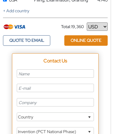
USA
Filing, Examination, Granting
4740
+ Add country
Total:
19,360
Currency
QUOTE TO EMAIL
ONLINE QUOTE
Contact Us
Country
Invention (PCT National Phase)