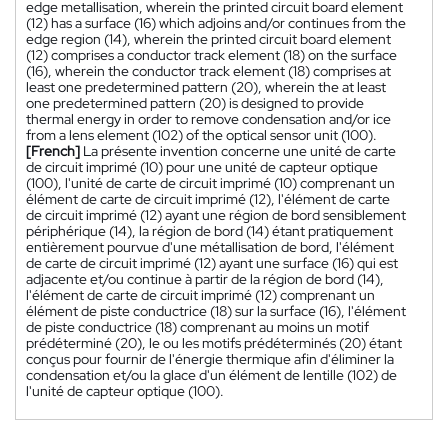
edge metallisation, wherein the printed circuit board element
(12) has a surface (16) which adjoins and/or continues from the
edge region (14), wherein the printed circuit board element
(12) comprises a conductor track element (18) on the surface
(16), wherein the conductor track element (18) comprises at
least one predetermined pattern (20), wherein the at least
one predetermined pattern (20) is designed to provide
thermal energy in order to remove condensation and/or ice
from a lens element (102) of the optical sensor unit (100).
[French]
La présente invention concerne une unité de carte
de circuit imprimé (10) pour une unité de capteur optique
(100), l'unité de carte de circuit imprimé (10) comprenant un
élément de carte de circuit imprimé (12), l'élément de carte
de circuit imprimé (12) ayant une région de bord sensiblement
périphérique (14), la région de bord (14) étant pratiquement
entièrement pourvue d'une métallisation de bord, l'élément
de carte de circuit imprimé (12) ayant une surface (16) qui est
adjacente et/ou continue à partir de la région de bord (14),
l'élément de carte de circuit imprimé (12) comprenant un
élément de piste conductrice (18) sur la surface (16), l'élément
de piste conductrice (18) comprenant au moins un motif
prédéterminé (20), le ou les motifs prédéterminés (20) étant
conçus pour fournir de l'énergie thermique afin d'éliminer la
condensation et/ou la glace d'un élément de lentille (102) de
l'unité de capteur optique (100).