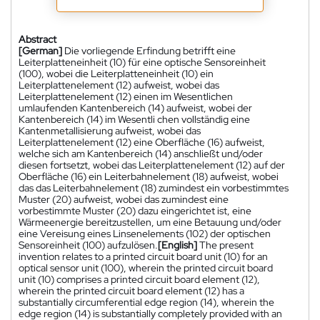
Abstract
[German]
Die vorliegende Erfindung betrifft eine
Leiterplatteneinheit (10) für eine optische Sensoreinheit
(100), wobei die Leiterplatteneinheit (10) ein
Leiterplattenelement (12) aufweist, wobei das
Leiterplattenelement (12) einen im Wesentlichen
umlaufenden Kantenbereich (14) aufweist, wobei der
Kantenbereich (14) im Wesentli chen vollständig eine
Kantenmetallisierung aufweist, wobei das
Leiterplattenelement (12) eine Oberfläche (16) aufweist,
welche sich am Kantenbereich (14) anschließt und/oder
diesen fortsetzt, wobei das Leiterplattenelement (12) auf der
Oberfläche (16) ein Leiterbahnelement (18) aufweist, wobei
das das Leiterbahnelement (18) zumindest ein vorbestimmtes
Muster (20) aufweist, wobei das zumindest eine
vorbestimmte Muster (20) dazu eingerichtet ist, eine
Wärmeenergie bereitzustellen, um eine Betauung und/oder
eine Vereisung eines Linsenelements (102) der optischen
Sensoreinheit (100) aufzulösen.
[English]
The present
invention relates to a printed circuit board unit (10) for an
optical sensor unit (100), wherein the printed circuit board
unit (10) comprises a printed circuit board element (12),
wherein the printed circuit board element (12) has a
substantially circumferential edge region (14), wherein the
edge region (14) is substantially completely provided with an