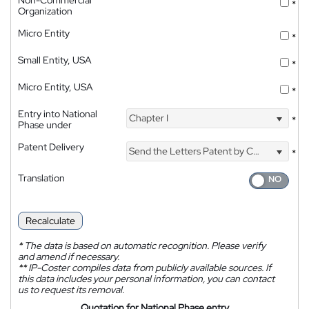
*
Organization
Micro Entity
*
Small Entity, USA
*
Micro Entity, USA
*
Entry into National
Chapter I
*
Phase under
Patent Delivery
Send the Letters Patent by Courier
*
Translation
Recalculate
*
The data is based on automatic recognition. Please verify
and amend if necessary.
**
IP-Coster compiles data from publicly available sources. If
this data includes your personal information, you can contact
us to request its removal.
Quotation for National Phase entry