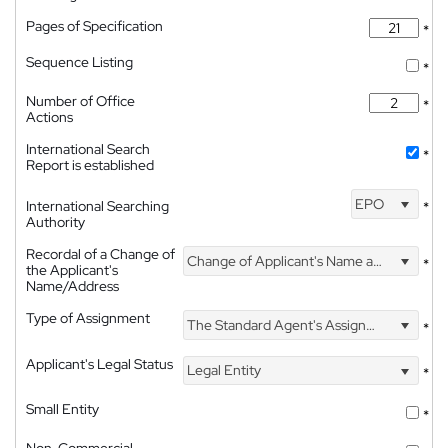
Pages of Specification
*
Sequence Listing
*
Number of Office
*
Actions
International Search
*
Report is established
EPO
International Searching
*
Authority
Recordal of a Change of
Change of Applicant's Name and Address
*
the Applicant's
Name/Address
Type of Assignment
The Standard Agent's Assignment
*
Applicant's Legal Status
Legal Entity
*
Small Entity
*
Non-Commercial