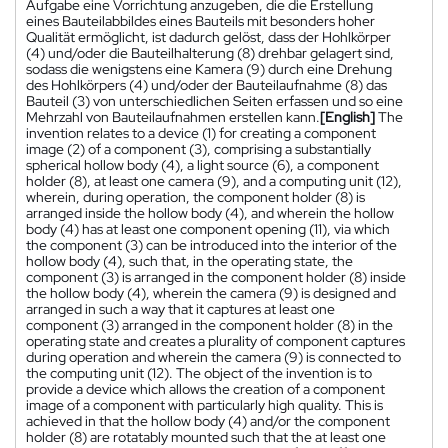
Aufgabe eine Vorrichtung anzugeben, die die Erstellung
eines Bauteilabbildes eines Bauteils mit besonders hoher
Qualität ermöglicht, ist dadurch gelöst, dass der Hohlkörper
(4) und/oder die Bauteilhalterung (8) drehbar gelagert sind,
sodass die wenigstens eine Kamera (9) durch eine Drehung
des Hohlkörpers (4) und/oder der Bauteilaufnahme (8) das
Bauteil (3) von unterschiedlichen Seiten erfassen und so eine
Mehrzahl von Bauteilaufnahmen erstellen kann.
[English]
The
invention relates to a device (1) for creating a component
image (2) of a component (3), comprising a substantially
spherical hollow body (4), a light source (6), a component
holder (8), at least one camera (9), and a computing unit (12),
wherein, during operation, the component holder (8) is
arranged inside the hollow body (4), and wherein the hollow
body (4) has at least one component opening (11), via which
the component (3) can be introduced into the interior of the
hollow body (4), such that, in the operating state, the
component (3) is arranged in the component holder (8) inside
the hollow body (4), wherein the camera (9) is designed and
arranged in such a way that it captures at least one
component (3) arranged in the component holder (8) in the
operating state and creates a plurality of component captures
during operation and wherein the camera (9) is connected to
the computing unit (12). The object of the invention is to
provide a device which allows the creation of a component
image of a component with particularly high quality. This is
achieved in that the hollow body (4) and/or the component
holder (8) are rotatably mounted such that the at least one