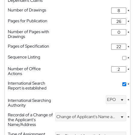
Dependent Claims
Number of Drawings
*
Pages for Publication
*
Number of Pages with
*
Drawings
Pages of Specification
*
Sequence Listing
*
Number of Office
*
Actions
International Search
*
Report is established
EPO
International Searching
*
Authority
Recordal of a Change of
Change of Applicant's Name and Address
*
the Applicant's
Name/Address
Type of Assignment