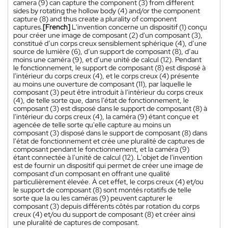
camera (9) can capture the component (3) from different
sides by rotating the hollow body (4) and/or the component
capture (8) and thus create a plurality of component
captures.
[French]
L'invention concerne un dispositif (1) conçu
pour créer une image de composant (2) d'un composant (3),
constitué d’un corps creux sensiblement sphérique (4), d’une
source de lumière (6), d’un support de composant (8), d’au
moins une caméra (9), et d’une unité de calcul (12). Pendant
le fonctionnement, le support de composant (8) est disposé à
l'intérieur du corps creux (4), et le corps creux (4) présente
au moins une ouverture de composant (11), par laquelle le
composant (3) peut être introduit à l'intérieur du corps creux
(4), de telle sorte que, dans l'état de fonctionnement, le
composant (3) est disposé dans le support de composant (8) à
l'intérieur du corps creux (4), la caméra (9) étant conçue et
agencée de telle sorte qu'elle capture au moins un
composant (3) disposé dans le support de composant (8) dans
l'état de fonctionnement et crée une pluralité de captures de
composant pendant le fonctionnement, et la caméra (9)
étant connectée à l'unité de calcul (12). L'objet de l'invention
est de fournir un dispositif qui permet de créer une image de
composant d'un composant en offrant une qualité
particulièrement élevée. À cet effet, le corps creux (4) et/ou
le support de composant (8) sont montés rotatifs de telle
sorte que la ou les caméras (9) peuvent capturer le
composant (3) depuis différents côtés par rotation du corps
creux (4) et/ou du support de composant (8) et créer ainsi
une pluralité de captures de composant.