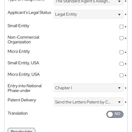
The Standard Agent's Assignment
*
Applicant's Legal Status
Legal Entity
*
Small Entity
*
Non-Commercial
*
Organization
Micro Entity
*
Small Entity, USA
*
Micro Entity, USA
*
Entry into National
Chapter I
*
Phase under
Patent Delivery
Send the Letters Patent by Courier
*
Translation
Recalculate