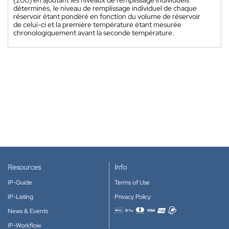
(200) en ajoutant les niveaux de remplissage individuels
déterminés, le niveau de remplissage individuel de chaque
réservoir étant pondéré en fonction du volume de réservoir
de celui-ci et la première température étant mesurée
chronologiquement avant la seconde température.
Resources
Info
IP-Guide
Terms of Use
IP-Listing
Privacy Policy
News & Events
Accepted payment methods
IP-Workflow