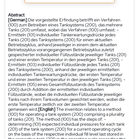
Abstract
[German]
Die vorgestellte Erfindung betrifft ein Verfahren
(100) zum Betreiben eines Tanksystems (200), das mehrere
Tanks (201) umfasst, wobei das Verfahren (100) umfasst: -
Ermitteln (101) individueller Tankerwartungsdrücke jedes
Tanks (201) des Tanksystems (200) für einen aktuellen
Betriebszyklus, anhand jeweiliger in einem dem aktuellen
Betriebszyklus vorangegangenen Betriebszyklus zuletzt
gespeicherter individueller Füllzustände jeweiliger Tanks (201)
und einer ersten Temperatur in den jeweiligen Tanks (201), -
Ermitteln (103) individueller Füllzustände jedes Tanks (201)
des Tanksystems (200), anhand der jeweiligen ermittelten
individuellen Tankerwartungsdrücke, der ersten Temperatur
und einer zweiten Temperatur in den jeweiligen Tanks (201), -
Ermitteln (105) eines Gesamtfüllzustands des Tanksystems
(200) durch Addition der ermittelten individuellen
Füllzustände, wobei die individuellen Füllzustande jeweiliger
Tanks nach ihrem Tankvolumen gewichtet werden, wobei die
erste Temperatur zeitlich vor der zweiten Temperatur
gemessen wird.
[English]
The invention relates to a method
(100) for operating a tank system (200) comprising a plurality
of tanks (201). The method (100) has the steps of: -
determining (101) expected individual pressures for each tank
(201) of the tank system (200) for a current operating cycle
on the basis of the respective individual fill level last stored in