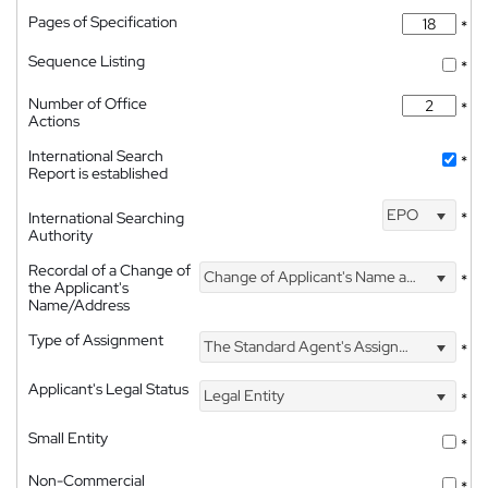
Pages of Specification
*
Sequence Listing
*
Number of Office
*
Actions
International Search
*
Report is established
EPO
International Searching
*
Authority
Recordal of a Change of
Change of Applicant's Name and Address
*
the Applicant's
Name/Address
Type of Assignment
The Standard Agent's Assignment
*
Applicant's Legal Status
Legal Entity
*
Small Entity
*
Non-Commercial
*