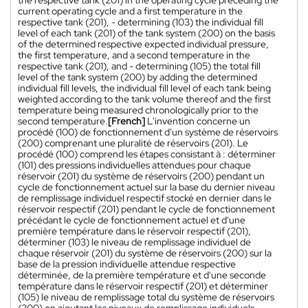
the respective tank (201) in the operating cycle preceding the
current operating cycle and a first temperature in the
respective tank (201), - determining (103) the individual fill
level of each tank (201) of the tank system (200) on the basis
of the determined respective expected individual pressure,
the first temperature, and a second temperature in the
respective tank (201), and - determining (105) the total fill
level of the tank system (200) by adding the determined
individual fill levels, the individual fill level of each tank being
weighted according to the tank volume thereof and the first
temperature being measured chronologically prior to the
second temperature.
[French]
L'invention concerne un
procédé (100) de fonctionnement d'un système de réservoirs
(200) comprenant une pluralité de réservoirs (201). Le
procédé (100) comprend les étapes consistant à : déterminer
(101) des pressions individuelles attendues pour chaque
réservoir (201) du système de réservoirs (200) pendant un
cycle de fonctionnement actuel sur la base du dernier niveau
de remplissage individuel respectif stocké en dernier dans le
réservoir respectif (201) pendant le cycle de fonctionnement
précédant le cycle de fonctionnement actuel et d'une
première température dans le réservoir respectif (201),
déterminer (103) le niveau de remplissage individuel de
chaque réservoir (201) du système de réservoirs (200) sur la
base de la pression individuelle attendue respective
déterminée, de la première température et d'une seconde
température dans le réservoir respectif (201) et déterminer
(105) le niveau de remplissage total du système de réservoirs