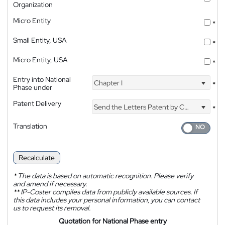
Organization
Micro Entity
*
Small Entity, USA
*
Micro Entity, USA
*
Entry into National
Chapter I
*
Phase under
Patent Delivery
Send the Letters Patent by Courier
*
Translation
Recalculate
*
The data is based on automatic recognition. Please verify
and amend if necessary.
**
IP-Coster compiles data from publicly available sources. If
this data includes your personal information, you can contact
us to request its removal.
Quotation for National Phase entry