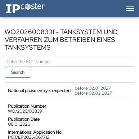
IP-Coster — Home
WO2026008391 - TANKSYSTEM UND
VERFAHREN ZUM BETREIBEN EINES
TANKSYSTEMS
Search
before 02.01.2027
National phase entry is expected:
before 02.02.2027
Publication Number
WO/2026/008391
Publication Date
08.01.2026
International Application No.
PCT/EP2025/067712