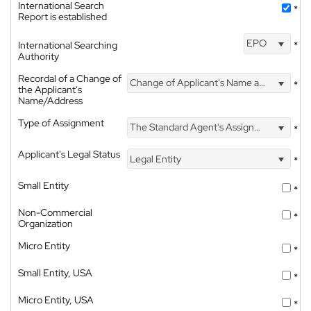
International Search
*
Report is established
EPO
International Searching
*
Authority
Recordal of a Change of
Change of Applicant's Name and Address
*
the Applicant's
Name/Address
Type of Assignment
The Standard Agent's Assignment
*
Applicant's Legal Status
Legal Entity
*
Small Entity
*
Non-Commercial
*
Organization
Micro Entity
*
Small Entity, USA
*
Micro Entity, USA
*