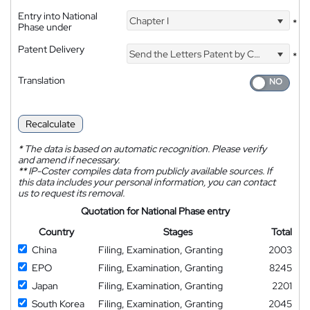
Entry into National
Chapter I
*
Phase under
Patent Delivery
Send the Letters Patent by Courier
*
Translation
Recalculate
*
The data is based on automatic recognition. Please verify
and amend if necessary.
**
IP-Coster compiles data from publicly available sources. If
this data includes your personal information, you can contact
us to request its removal.
Quotation for National Phase entry
Country
Stages
Total
China
Filing, Examination, Granting
2003
EPO
Filing, Examination, Granting
8245
Japan
Filing, Examination, Granting
2201
South Korea
Filing, Examination, Granting
2045