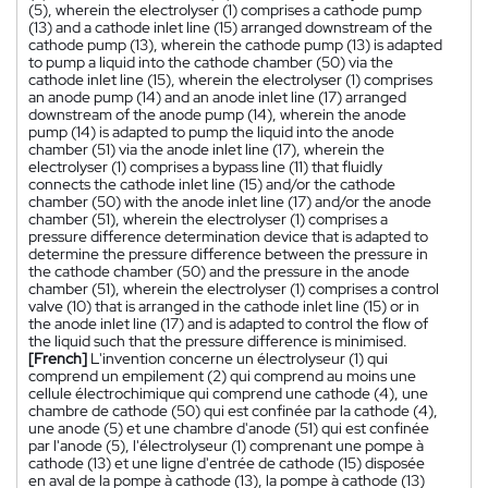
(5), wherein the electrolyser (1) comprises a cathode pump
(13) and a cathode inlet line (15) arranged downstream of the
cathode pump (13), wherein the cathode pump (13) is adapted
to pump a liquid into the cathode chamber (50) via the
cathode inlet line (15), wherein the electrolyser (1) comprises
an anode pump (14) and an anode inlet line (17) arranged
downstream of the anode pump (14), wherein the anode
pump (14) is adapted to pump the liquid into the anode
chamber (51) via the anode inlet line (17), wherein the
electrolyser (1) comprises a bypass line (11) that fluidly
connects the cathode inlet line (15) and/or the cathode
chamber (50) with the anode inlet line (17) and/or the anode
chamber (51), wherein the electrolyser (1) comprises a
pressure difference determination device that is adapted to
determine the pressure difference between the pressure in
the cathode chamber (50) and the pressure in the anode
chamber (51), wherein the electrolyser (1) comprises a control
valve (10) that is arranged in the cathode inlet line (15) or in
the anode inlet line (17) and is adapted to control the flow of
the liquid such that the pressure difference is minimised.
[French]
L'invention concerne un électrolyseur (1) qui
comprend un empilement (2) qui comprend au moins une
cellule électrochimique qui comprend une cathode (4), une
chambre de cathode (50) qui est confinée par la cathode (4),
une anode (5) et une chambre d'anode (51) qui est confinée
par l'anode (5), l'électrolyseur (1) comprenant une pompe à
cathode (13) et une ligne d'entrée de cathode (15) disposée
en aval de la pompe à cathode (13), la pompe à cathode (13)