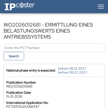
IP-Coster — Home
WO2026012681 - ERMITTLUNG EINES
BELASTUNGSWERTS EINES
ANTRIEBSSYSTEMS
Search
before 08.01.2027
National phase entry is expected:
before 08.02.2027
Publication Number
WO/2026/012681
Publication Date
15.01.2026
International Application No.
PCT/EP2025/066747