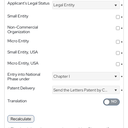
Applicant's Legal Status
Legal Entity
*
Small Entity
*
Non-Commercial
*
Organization
Micro Entity
*
Small Entity, USA
*
Micro Entity, USA
*
Entry into National
Chapter I
*
Phase under
Patent Delivery
Send the Letters Patent by Courier
*
Translation
Recalculate