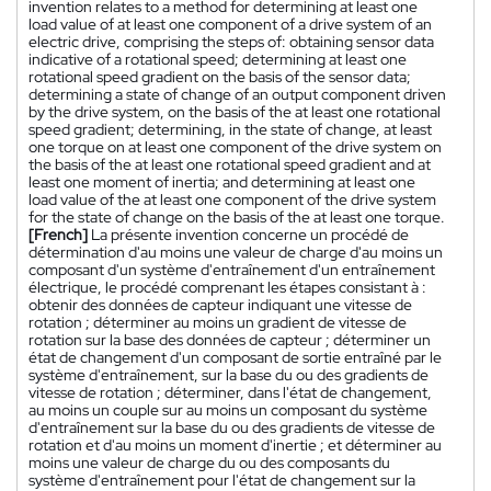
invention relates to a method for determining at least one
load value of at least one component of a drive system of an
electric drive, comprising the steps of: obtaining sensor data
indicative of a rotational speed; determining at least one
rotational speed gradient on the basis of the sensor data;
determining a state of change of an output component driven
by the drive system, on the basis of the at least one rotational
speed gradient; determining, in the state of change, at least
one torque on at least one component of the drive system on
the basis of the at least one rotational speed gradient and at
least one moment of inertia; and determining at least one
load value of the at least one component of the drive system
for the state of change on the basis of the at least one torque.
[French]
La présente invention concerne un procédé de
détermination d'au moins une valeur de charge d'au moins un
composant d'un système d'entraînement d'un entraînement
électrique, le procédé comprenant les étapes consistant à :
obtenir des données de capteur indiquant une vitesse de
rotation ; déterminer au moins un gradient de vitesse de
rotation sur la base des données de capteur ; déterminer un
état de changement d'un composant de sortie entraîné par le
système d'entraînement, sur la base du ou des gradients de
vitesse de rotation ; déterminer, dans l'état de changement,
au moins un couple sur au moins un composant du système
d'entraînement sur la base du ou des gradients de vitesse de
rotation et d'au moins un moment d'inertie ; et déterminer au
moins une valeur de charge du ou des composants du
système d'entraînement pour l'état de changement sur la