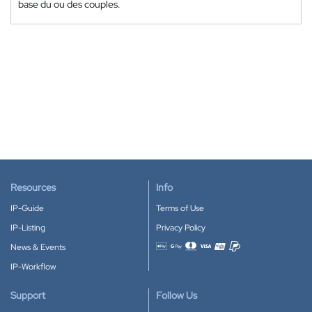
base du ou des couples.
Resources
Info
IP-Guide
Terms of Use
IP-Listing
Privacy Policy
News & Events
Accepted payment methods
IP-Workflow
Support
Follow Us