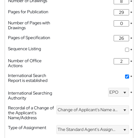
Number of Drawings
*
Pages for Publication
*
Number of Pages with
*
Drawings
Pages of Specification
*
Sequence Listing
*
Number of Office
*
Actions
International Search
*
Report is established
EPO
International Searching
*
Authority
Recordal of a Change of
Change of Applicant's Name and Address
*
the Applicant's
Name/Address
Type of Assignment
The Standard Agent's Assignment
*