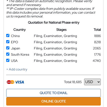
*
The data is based on automatic recognition. Please verify
and amend if necessary.
**
IP-Coster compiles data from publicly available sources. If
this data includes your personal information, you can contact
us to request its removal.
Quotation for National Phase entry
Country
Stages
Total
China
Filing, Examination, Granting
1886
EPO
Filing, Examination, Granting
8218
Japan
Filing, Examination, Granting
2065
South Korea
Filing, Examination, Granting
1776
USA
Filing, Examination, Granting
4740
+ Add country
Total:
18,685
Currency
QUOTE TO EMAIL
ONLINE QUOTE