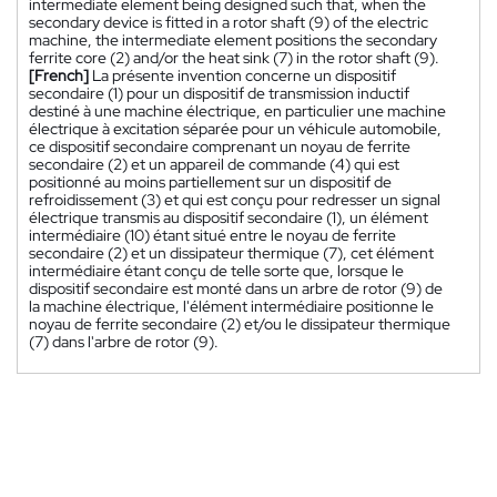
intermediate element being designed such that, when the
secondary device is fitted in a rotor shaft (9) of the electric
machine, the intermediate element positions the secondary
ferrite core (2) and/or the heat sink (7) in the rotor shaft (9).
[French]
La présente invention concerne un dispositif
secondaire (1) pour un dispositif de transmission inductif
destiné à une machine électrique, en particulier une machine
électrique à excitation séparée pour un véhicule automobile,
ce dispositif secondaire comprenant un noyau de ferrite
secondaire (2) et un appareil de commande (4) qui est
positionné au moins partiellement sur un dispositif de
refroidissement (3) et qui est conçu pour redresser un signal
électrique transmis au dispositif secondaire (1), un élément
intermédiaire (10) étant situé entre le noyau de ferrite
secondaire (2) et un dissipateur thermique (7), cet élément
intermédiaire étant conçu de telle sorte que, lorsque le
dispositif secondaire est monté dans un arbre de rotor (9) de
la machine électrique, l'élément intermédiaire positionne le
noyau de ferrite secondaire (2) et/ou le dissipateur thermique
(7) dans l'arbre de rotor (9).