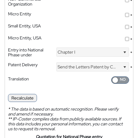
*
Organization
Micro Entity
*
Small Entity, USA
*
Micro Entity, USA
*
Entry into National
Chapter I
*
Phase under
Patent Delivery
Send the Letters Patent by Courier
*
Translation
Recalculate
*
The data is based on automatic recognition. Please verify
and amend if necessary.
**
IP-Coster compiles data from publicly available sources. If
this data includes your personal information, you can contact
us to request its removal.
Quotation for National Phase entry