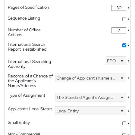
Pages of Specification
*
Sequence Listing
*
Number of Office
*
Actions
International Search
*
Report is established
EPO
International Searching
*
Authority
Recordal of a Change of
Change of Applicant's Name and Address
*
the Applicant's
Name/Address
Type of Assignment
The Standard Agent's Assignment
*
Applicant's Legal Status
Legal Entity
*
Small Entity
*
Non-Commercial