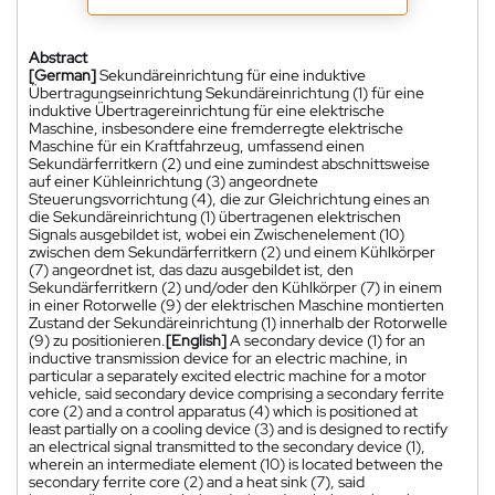
Abstract
[German]
Sekundäreinrichtung für eine induktive
Übertragungseinrichtung Sekundäreinrichtung (1) für eine
induktive Übertragereinrichtung für eine elektrische
Maschine, insbesondere eine fremderregte elektrische
Maschine für ein Kraftfahrzeug, umfassend einen
Sekundärferritkern (2) und eine zumindest abschnittsweise
auf einer Kühleinrichtung (3) angeordnete
Steuerungsvorrichtung (4), die zur Gleichrichtung eines an
die Sekundäreinrichtung (1) übertragenen elektrischen
Signals ausgebildet ist, wobei ein Zwischenelement (10)
zwischen dem Sekundärferritkern (2) und einem Kühlkörper
(7) angeordnet ist, das dazu ausgebildet ist, den
Sekundärferritkern (2) und/oder den Kühlkörper (7) in einem
in einer Rotorwelle (9) der elektrischen Maschine montierten
Zustand der Sekundäreinrichtung (1) innerhalb der Rotorwelle
(9) zu positionieren.
[English]
A secondary device (1) for an
inductive transmission device for an electric machine, in
particular a separately excited electric machine for a motor
vehicle, said secondary device comprising a secondary ferrite
core (2) and a control apparatus (4) which is positioned at
least partially on a cooling device (3) and is designed to rectify
an electrical signal transmitted to the secondary device (1),
wherein an intermediate element (10) is located between the
secondary ferrite core (2) and a heat sink (7), said