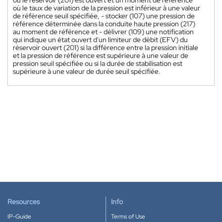
où le taux de variation de la pression est inférieur à une valeur
de référence seuil spécifiée, - stocker (107) une pression de
référence déterminée dans la conduite haute pression (217)
au moment de référence et - délivrer (109) une notification
qui indique un état ouvert d'un limiteur de débit (EFV) du
réservoir ouvert (201) si la différence entre la pression initiale
et la pression de référence est supérieure à une valeur de
pression seuil spécifiée ou si la durée de stabilisation est
supérieure à une valeur de durée seuil spécifiée.
Resources
Info
IP-Guide
Terms of Use