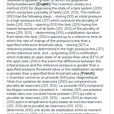
Zeitschwellenwert.
[English]
The invention relates to a
method (100) for diagnosing the state of a tank system (200)
which comprises a plurality of tanks (201, 203). The method
(100) has the following steps: - storing (101) an initial pressure
in a high-pressure line (217) which connects the plurality of
tanks (201, 203), - opening (103) the tank (201) having the
lowest temperature of all tanks (201, 203) of the plurality of
tanks (201, 203), - determining (105) a stabilization duration
from when the tank (201) is opened up to a reference time at
which the rate of change of the pressure is less than a
specified reference threshold value, - storing (107) a
reference pressure determined in the high-pressure line (217)
at the reference time, and - outputting (109) a notification
which indicates an open state of an excess flow valve (EFV) of
the open tank (201) in the event the difference between the
initial pressure and the reference pressure is greater than a
specified pressure threshold value or the stabilization duration
is greater than a specified time threshold value.
[French]
L'invention concerne un procédé (100) pour diagnostiquer
l'état d'un système de réservoirs (200) qui comprend une
pluralité de réservoirs (201, 203). Le procédé (100) comprend
les étapes suivantes consistant à : - stocker (101) une pression
initiale dans une conduite haute pression (217) qui relie la
pluralité de réservoirs (201, 203), - ouvrir (103) le réservoir
(201) ayant la température la plus basse de tous les réservoirs
(201, 203) de la pluralité de réservoirs (201, 203), -
déterminer (105) une durée de stabilisation entre le moment
où le réservoir (201) est ouvert et un moment de référence