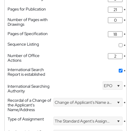
Pages for Publication
*
Number of Pages with
*
Drawings
Pages of Specification
*
Sequence Listing
*
Number of Office
*
Actions
International Search
*
Report is established
EPO
International Searching
*
Authority
Recordal of a Change of
Change of Applicant's Name and Address
*
the Applicant's
Name/Address
Type of Assignment
The Standard Agent's Assignment
*