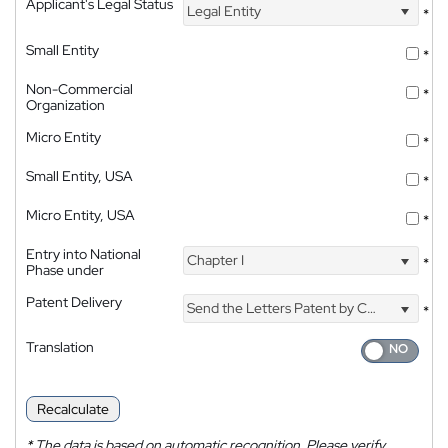
Applicant's Legal Status
Legal Entity
*
Small Entity
*
Non-Commercial
*
Organization
Micro Entity
*
Small Entity, USA
*
Micro Entity, USA
*
Entry into National
Chapter I
*
Phase under
Patent Delivery
Send the Letters Patent by Courier
*
Translation
Recalculate
*
The data is based on automatic recognition. Please verify