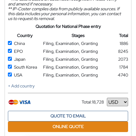
and amend if necessary.
**
IP-Coster compiles data from publicly available sources. If
this data includes your personal information, you can contact
us to request its removal.
Quotation for National Phase entry
Country
Stages
Total
China
Filing, Examination, Granting
1886
EPO
Filing, Examination, Granting
8245
Japan
Filing, Examination, Granting
2073
South Korea
Filing, Examination, Granting
1784
USA
Filing, Examination, Granting
4740
+ Add country
Total:
18,728
Currency
QUOTE TO EMAIL
ONLINE QUOTE