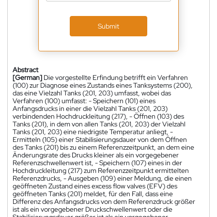
Submit
Abstract
[German]
Die vorgestellte Erfindung betrifft ein Verfahren
(100) zur Diagnose eines Zustands eines Tanksystems (200),
das eine Vielzahl Tanks (201, 203) umfasst, wobei das
Verfahren (100) umfasst: - Speichern (101) eines
Anfangsdrucks in einer die Vielzahl Tanks (201, 203)
verbindenden Hochdruckleitung (217), - Öffnen (103) des
Tanks (201), in dem von allen Tanks (201, 203) der Vielzahl
Tanks (201, 203) eine niedrigste Temperatur anliegt, -
Ermitteln (105) einer Stabilisierungsdauer von dem Öffnen
des Tanks (201) bis zu einem Referenzzeitpunkt, an dem eine
Änderungsrate des Drucks kleiner als ein vorgegebener
Referenzschwellenwert ist, - Speichern (107) eines in der
Hochdruckleitung (217) zum Referenzzeitpunkt ermittelten
Referenzdrucks, - Ausgeben (109) einer Meldung, die einen
geöffneten Zustand eines excess flow valves (EFV) des
geöffneten Tanks (201) meldet, für den Fall, dass eine
Differenz des Anfangsdrucks von dem Referenzdruck größer
ist als ein vorgegebener Druckschwellenwert oder die
Stabilisierungsdauer größer ist als ein vorgegebener