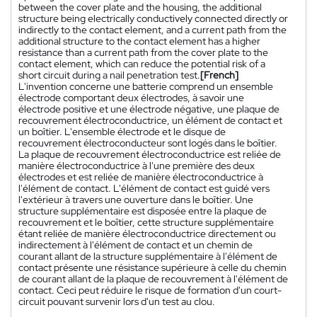
between the cover plate and the housing, the additional
structure being electrically conductively connected directly or
indirectly to the contact element, and a current path from the
additional structure to the contact element has a higher
resistance than a current path from the cover plate to the
contact element, which can reduce the potential risk of a
short circuit during a nail penetration test.
[French]
L'invention concerne une batterie comprend un ensemble
électrode comportant deux électrodes, à savoir une
électrode positive et une électrode négative, une plaque de
recouvrement électroconductrice, un élément de contact et
un boîtier. L'ensemble électrode et le disque de
recouvrement électroconducteur sont logés dans le boîtier.
La plaque de recouvrement électroconductrice est reliée de
manière électroconductrice à l'une première des deux
électrodes et est reliée de manière électroconductrice à
l'élément de contact. L'élément de contact est guidé vers
l'extérieur à travers une ouverture dans le boîtier. Une
structure supplémentaire est disposée entre la plaque de
recouvrement et le boîtier, cette structure supplémentaire
étant reliée de manière électroconductrice directement ou
indirectement à l'élément de contact et un chemin de
courant allant de la structure supplémentaire à l'élément de
contact présente une résistance supérieure à celle du chemin
de courant allant de la plaque de recouvrement à l'élément de
contact. Ceci peut réduire le risque de formation d'un court-
circuit pouvant survenir lors d'un test au clou.