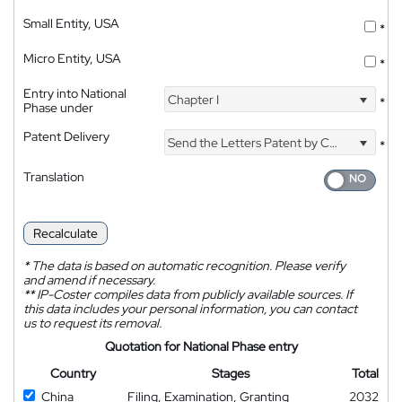
Small Entity, USA
*
Micro Entity, USA
*
Entry into National
Chapter I
*
Phase under
Patent Delivery
Send the Letters Patent by Courier
*
Translation
Recalculate
*
The data is based on automatic recognition. Please verify
and amend if necessary.
**
IP-Coster compiles data from publicly available sources. If
this data includes your personal information, you can contact
us to request its removal.
Quotation for National Phase entry
Country
Stages
Total
China
Filing, Examination, Granting
2032