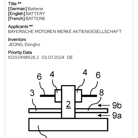
Title **
[German]
Batterie
[English]
BATTERY
[French]
BATTERIE
Applicants **
BAYERISCHE MOTOREN WERKE AKTIENGESELLSCHAFT
Inventors
JEONG, Dongho
Priority Data
102024118928.2
03.07.2024
DE