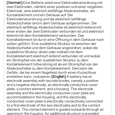
[German]
Eine Batterie weist eine Elektrodenanordnung mit
zwei Elektroden, nämlich einer positiven und einer negativen
Elektrode, eine elektrisch leitfähige Abdeckscheibe, ein
Kontaktelement und ein Gehäuse auf. Die
Elektrodenanordnung und die elektrisch leitfähige
Abdeckscheibe sind in dem Gehäuse aufgenommen. Die
elektrisch leitfähige Abdeckscheibe ist elektrisch leitend mit
einer ersten der zwei Elektroden verbunden ist und elektrisch
leitend mit dem Kontaktelement verbunden. Das
Kontaktelement ist durch eine Öffnung in dem Gehäuse nach
außen geführt. Eine zusätzliche Struktur ist zwischen der
Abdeckscheibe und dem Gehäuse angeordnet, wobei die
zusätzliche Struktur direkt oder indirekt mit dem
Kontaktelement elektrisch leitend verbunden ist und wobei
ein Strompfad von der zusätzlichen Struktur zu dem
Kontaktelement höherohmig ist als ein Strompfad von der
Abdeckscheibe zu dem Kontaktelement. Dies kann die
Gefahr, die bei einem Nageltest durch einen Kurzschluss
entstehen kann, reduzieren.
[English]
A battery has an
electrode assembly with two electrodes, namely a positive
and a negative electrode; an electrically conductive cover
plate; a contact element; and a housing. The electrode
assembly and the electrically conductive cover plate are
accommodated in the housing, and the electrically
conductive cover plate is electrically conductively connected
to a first electrode of the two electrodes and to the contact
element. The contact element is guided outwards through an
opening in the housing. An additional structure is provided