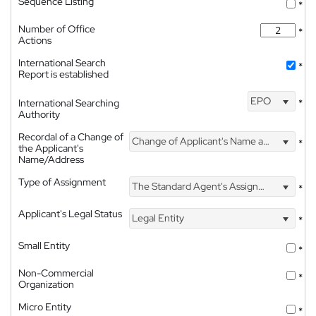
Sequence Listing
*
Number of Office
*
Actions
International Search
*
Report is established
EPO
International Searching
*
Authority
Recordal of a Change of
Change of Applicant's Name and Address
*
the Applicant's
Name/Address
Type of Assignment
The Standard Agent's Assignment
*
Applicant's Legal Status
Legal Entity
*
Small Entity
*
Non-Commercial
*
Organization
Micro Entity
*