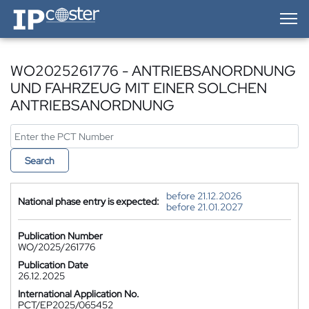
IP-Coster — Home
WO2025261776 - ANTRIEBSANORDNUNG
UND FAHRZEUG MIT EINER SOLCHEN
ANTRIEBSANORDNUNG
Search
before 21.12.2026
National phase entry is expected:
before 21.01.2027
Publication Number
WO/2025/261776
Publication Date
26.12.2025
International Application No.
PCT/EP2025/065452