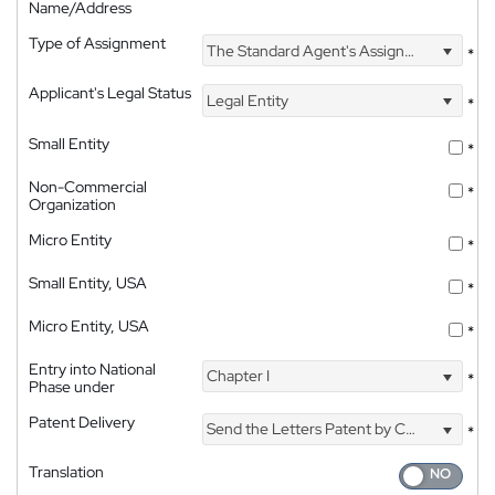
Name/Address
Type of Assignment
The Standard Agent's Assignment
*
Applicant's Legal Status
Legal Entity
*
Small Entity
*
Non-Commercial
*
Organization
Micro Entity
*
Small Entity, USA
*
Micro Entity, USA
*
Entry into National
Chapter I
*
Phase under
Patent Delivery
Send the Letters Patent by Courier
*
Translation