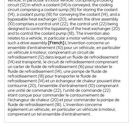
circuit (12) in which a coolant (14) is conveyed, the cooling
circuit comprising a coolant sump (16) for storing the coolant
(14), a coolant pump (18) for conveying the coolant (14), and a
bypassable heat exchanger (20), wherein the drive assembly
(10) comprises a control unit (22), the control unit (22) being
designed to control the bypassing of the heat exchanger (20)
and to control the coolant pump (18). The invention also
relates to a vehicle, in particular a motor vehicle, comprising
such a drive assembly.
[French]
L'invention concerne un
ensemble d'entraînement (10) pour un véhicule, en particulier
un véhicule à moteur, comprenant un circuit de
refroidissement (12) dans lequel un fluide de refroidissement
(14) est transporté, le circuit de refroidissement comprenant
un carter de fluide de refroidissement (16) pour stocker le
fluide de refroidissement (14), une pompe de fluide de
refroidissement (18) pour transporter le fluide de
refroidissement (14) et un échangeur de chaleur pouvant être
contourné (20), l'ensemble d'entraînement (10) comprenant
une unité de commande (22), l'unité de commande (22)
étant conçue pour commander le contournement de
l'échangeur de chaleur (20) et pour commander la pompe de
fluide de refroidissement (18). L'invention concerne
également un véhicule, en particulier un véhicule à moteur,
comprenant un tel ensemble d'entraînement.