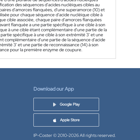
fication des séquences d'acides nucléiques cibles au
 paires d'amorces flanquées, d'une superamorce (10) et
lisée pour chaque séquence d'acide nucléique cible à
ique cible associée, chaque paire d'amorces flanquées
ant flanquée a une partie spécifique à une cible à son
fique à une cible étant complémentaire d'une partie de la
artie spécifique à une cible à son extrémité 3' et une
étant complémentaire d'une partie de la séquence d'acide
xtrémité 3' et une partie de reconnaissance (14) à son
ssance pour la première enzyme de coupure.
Download our App
Google Play
Apple Store
IP-Coster © 2010-2026
All rights reserved.