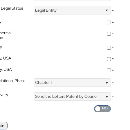
 Legal Status
Legal Entity
*
y
*
ercial
*
on
ty
*
ty, USA
*
ty, USA
*
 National Phase
Chapter I
*
ivery
Send the Letters Patent by Courier
*
ate