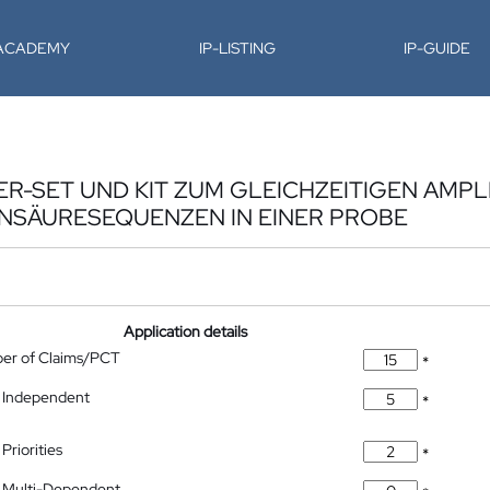
-ACADEMY
IP-LISTING
IP-GUIDE
R-SET UND KIT ZUM GLEICHZEITIGEN AMPL
INSÄURESEQUENZEN IN EINER PROBE
Application details
ber of Claims/PCT
*
 Independent
*
Priorities
*
 Multi-Dependent