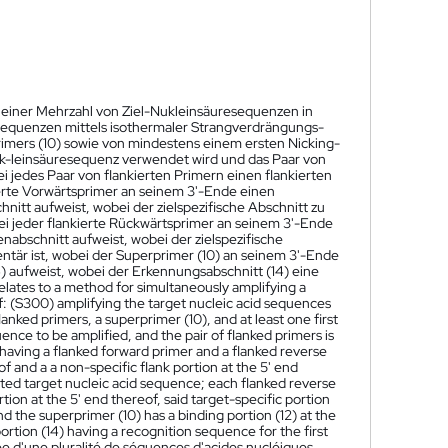
n einer Mehrzahl von Ziel-Nukleinsäuresequenzen in
esequenzen mittels isothermaler Strangverdrängungs-
imers (10) sowie von mindestens einem ersten Nicking-
Nuk-leinsäuresequenz verwendet wird und das Paar von
ei jedes Paar von flankierten Primern einen flankierten
ierte Vorwärtsprimer an seinem 3'-Ende einen
nitt aufweist, wobei der zielspezifische Abschnitt zu
i jeder flankierte Rückwärtsprimer an seinem 3'-Ende
nabschnitt aufweist, wobei der zielspezifische
tär ist, wobei der Superprimer (10) an seinem 3'-Ende
) aufweist, wobei der Erkennungsabschnitt (14) eine
elates to a method for simultaneously amplifying a
of: (S300) amplifying the target nucleic acid sequences
anked primers, a superprimer (10), and at least one first
ence to be amplified, and the pair of flanked primers is
 having a flanked forward primer and a flanked reverse
f and a a non-specific flank portion at the 5' end
ated target nucleic acid sequence; each flanked reverse
tion at the 5' end thereof, said target-specific portion
 the superprimer (10) has a binding portion (12) at the
portion (14) having a recognition sequence for the first
e d'une pluralité de séquences d'acides nucléiques