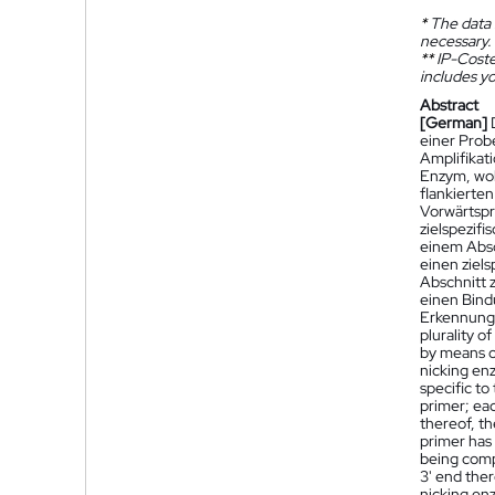
*
The data 
necessary.
**
IP-Coster
includes yo
Abstract
[German]
einer Prob
Amplifikat
Enzym, wob
flankierten
Vorwärtspr
zielspezif
einem Absc
einen ziel
Abschnitt 
einen Bind
Erkennungs
plurality o
by means of
nicking enz
specific to
primer; eac
thereof, th
primer has 
being compl
3' end ther
nicking en