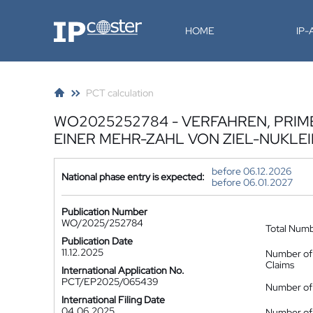
IP-Coster
HOME
IP
PCT calculation
WO2025252784 - VERFAHREN, PRIME
EINER MEHR-ZAHL VON ZIEL-NUKLE
before 06.12.2026
National phase entry is expected:
before 06.01.2027
Publication Number
WO/2025/252784
Total Num
Publication Date
11.12.2025
Number of
Claims
International Application No.
PCT/EP2025/065439
Number of 
International Filing Date
04.06.2025
Number of