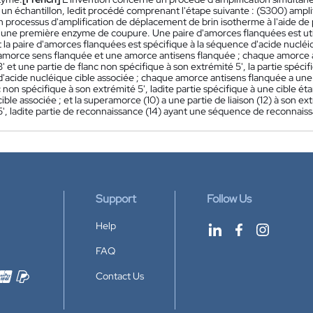
 un échantillon, ledit procédé comprenant l'étape suivante : (S300) ampli
 processus d'amplification de déplacement de brin isotherme à l'aide de
 une première enzyme de coupure. Une paire d'amorces flanquées est uti
t la paire d'amorces flanquées est spécifique à la séquence d'acide nuclé
amorce sens flanquée et une amorce antisens flanquée ; chaque amorce av
' et une partie de flanc non spécifique à son extrémité 5', la partie spéci
acide nucléique cible associée ; chaque amorce antisens flanquée a une p
c non spécifique à son extrémité 5', ladite partie spécifique à une cible 
ible associée ; et la superamorce (10) a une partie de liaison (12) à son e
5', ladite partie de reconnaissance (14) ayant une séquence de reconnai
Support
Follow Us
Help
FAQ
Contact Us