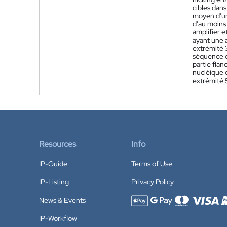
cibles dans
moyen d'un
d'au moins
amplifier e
ayant une 
extrémité 3
séquence d'
partie flan
nucléique c
extrémité 
Resources
Info
IP-Guide
Terms of Use
IP-Listing
Privacy Policy
News & Events
Accepted payment methods
IP-Workflow