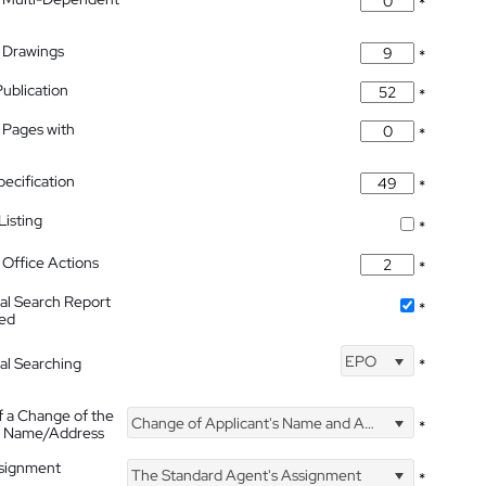
*
 Drawings
*
Publication
*
 Pages with
*
pecification
*
isting
*
Office Actions
*
nal Search Report
*
hed
EPO
nal Searching
*
f a Change of the
Change of Applicant's Name and Address
*
's Name/Address
ssignment
The Standard Agent's Assignment
*