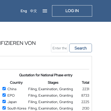
LOG IN
Eng
中文
IFIZIEREN VON
Search
Quotation for National Phase entry
Country
Stages
Total
China
Filing, Examination, Granting
2231
EPO
Filing, Examination, Granting
8733
Japan
Filing, Examination, Granting
2225
South Korea
Filing, Examination, Granting
2130