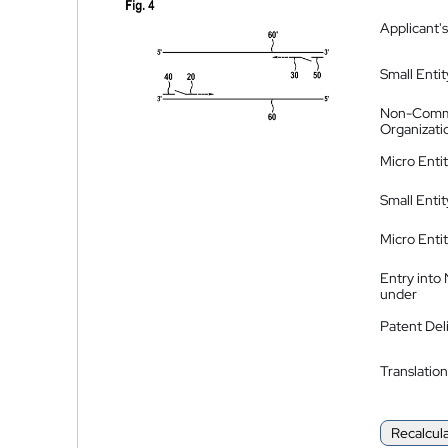
Applicant's
Small Entit
Non-Comm
Organizati
Micro Enti
Small Enti
Micro Enti
Entry into
under
Patent Del
Translation
Recalcul