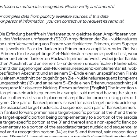
is based on automatic recognition. Please verify and amend if
 compiles data from publicly available sources. If this data
ur personal information, you can contact us to request its removal.
Die Erfindung betrifft ein Verfahren zum gleichzeitigen Amplifizieren vo
e, das Verfahren umfassend: (S300) Amplifizieren der Ziel-Nukleinsäur
ion unter Verwendung von Paaren von flankierten Primern, eines Superpr
ei jeweils ein Paar der flankierten Primer pro zu amplifizierender Ziel-
 Primern für die zugehörige Ziel-Nukleinsäuresequenz spezifisch ist, wob
imer und einen flankierten Rückwärtsprimer aufweist, wobei jeder flank
ischen Abschnitt und an seinem 5'-Ende einen unspezifischen Flankenabsch
hnitt der zugehörigen Ziel-Nukleinsäuresequenz komplementär ist, wobe
spezifischen Abschnitt und an seinem 5'-Ende einen unspezifischen Flanke
zu einem Abschnitt der zugehörigen Ziel-Nukleinsäuresequenz komplemen
ungsabschnitt (12) und an seinem 5'-Ende einen Erkennungsabschnitt (14
sequenz für das erste Nicking-Enzym aufweist.
[English]
The invention r
f target nucleic acid sequences in a sample, said method having the step 
 an isothermal strand displacement amplification process using pairs of fl
yme. One pair of flanked primers is used for each target nucleic acid sequ
 the associated target nucleic acid sequence, each pair of flanked primers
h flanked forward primer has a target-specific portion at the 3' end thereo
e target-specific portion being complementary to a portion of the associ
a target-specific portion at the 3' end thereof and a non-specific flank por
ementary to a portion of the associated target nucleic acid sequence; and
eof and a recognition portion (14) at the 5' end thereof, said recognition 
zyme.
[French]
L'invention concerne un procédé d'amplification simultané