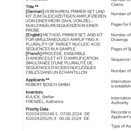
Claims
Title **
[German]
VERFAHREN, PRIMER-SET UND
Number of
KIT ZUM GLEICHZEITIGEN AMPLIFIZIEREN
VON EINER MEHR-ZAHL VON ZIEL-
Pages for 
NUKLEINSÄURESEQUENZEN IN EINER
PROBE
[English]
METHOD, PRIMER SET, AND KIT
Number of
FOR SIMULTANEOUSLY AMPLIFYING A
Drawings
PLURALITY OF TARGET NUCLEIC ACID
SEQUENCES IN A SAMPLE
Pages of S
[French]
PROCÉDÉ, ENSEMBLE
D'AMORCES ET KIT D'AMPLIFICATION
Sequence L
SIMULTANÉE D'UNE PLURALITÉ DE
SÉQUENCES D'ACIDES NUCLÉIQUES
Number of 
CIBLES DANS UN ÉCHANTILLON
Applicants **
Internatio
ROBERT BOSCH GMBH
is establis
Inventors
KULICK, Stefan
Internatio
FRENZEL, Katharina
Authority
Priority Data
Recordal o
102024205248.5
07.06.2024
DE
Applicant
102024205215.9
06.06.2024
DE
Type of A