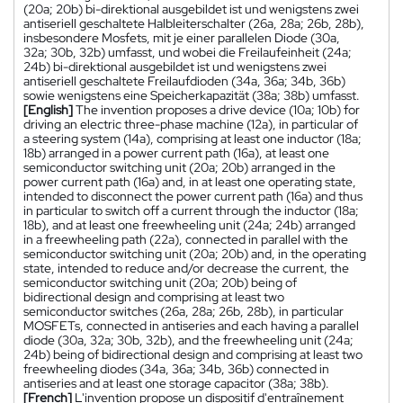
(20a; 20b) bi-direktional ausgebildet ist und wenigstens zwei
antiseriell geschaltete Halbleiterschalter (26a, 28a; 26b, 28b),
insbesondere Mosfets, mit je einer parallelen Diode (30a,
32a; 30b, 32b) umfasst, und wobei die Freilaufeinheit (24a;
24b) bi-direktional ausgebildet ist und wenigstens zwei
antiseriell geschaltete Freilaufdioden (34a, 36a; 34b, 36b)
sowie wenigstens eine Speicherkapazität (38a; 38b) umfasst.
[English]
The invention proposes a drive device (10a; 10b) for
driving an electric three-phase machine (12a), in particular of
a steering system (14a), comprising at least one inductor (18a;
18b) arranged in a power current path (16a), at least one
semiconductor switching unit (20a; 20b) arranged in the
power current path (16a) and, in at least one operating state,
intended to disconnect the power current path (16a) and thus
in particular to switch off a current through the inductor (18a;
18b), and at least one freewheeling unit (24a; 24b) arranged
in a freewheeling path (22a), connected in parallel with the
semiconductor switching unit (20a; 20b) and, in the operating
state, intended to reduce and/or decrease the current, the
semiconductor switching unit (20a; 20b) being of
bidirectional design and comprising at least two
semiconductor switches (26a, 28a; 26b, 28b), in particular
MOSFETs, connected in antiseries and each having a parallel
diode (30a, 32a; 30b, 32b), and the freewheeling unit (24a;
24b) being of bidirectional design and comprising at least two
freewheeling diodes (34a, 36a; 34b, 36b) connected in
antiseries and at least one storage capacitor (38a; 38b).
[French]
L'invention propose un dispositif d'entraînement