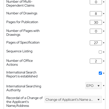
Number of Multi-
*
Dependent Claims
Number of Drawings
*
Pages for Publication
*
Number of Pages with
*
Drawings
Pages of Specification
*
Sequence Listing
*
Number of Office
*
Actions
International Search
*
Report is established
EPO
International Searching
*
Authority
Recordal of a Change of
Change of Applicant's Name and Address
*
the Applicant's
Name/Address