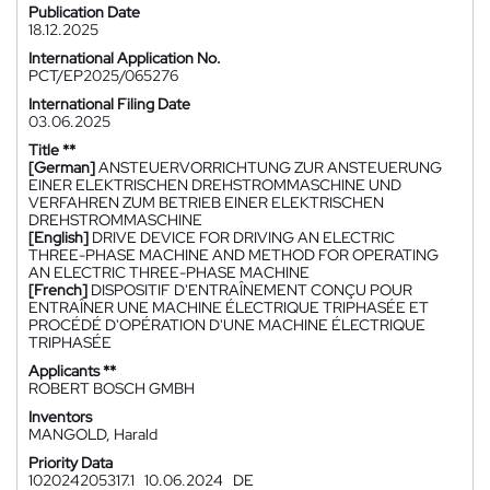
Publication Date
18.12.2025
International Application No.
PCT/EP2025/065276
International Filing Date
03.06.2025
Title **
[German]
ANSTEUERVORRICHTUNG ZUR ANSTEUERUNG
EINER ELEKTRISCHEN DREHSTROMMASCHINE UND
VERFAHREN ZUM BETRIEB EINER ELEKTRISCHEN
DREHSTROMMASCHINE
[English]
DRIVE DEVICE FOR DRIVING AN ELECTRIC
THREE-PHASE MACHINE AND METHOD FOR OPERATING
AN ELECTRIC THREE-PHASE MACHINE
[French]
DISPOSITIF D'ENTRAÎNEMENT CONÇU POUR
ENTRAÎNER UNE MACHINE ÉLECTRIQUE TRIPHASÉE ET
PROCÉDÉ D'OPÉRATION D'UNE MACHINE ÉLECTRIQUE
TRIPHASÉE
Applicants **
ROBERT BOSCH GMBH
Inventors
MANGOLD, Harald
Priority Data
102024205317.1
10.06.2024
DE