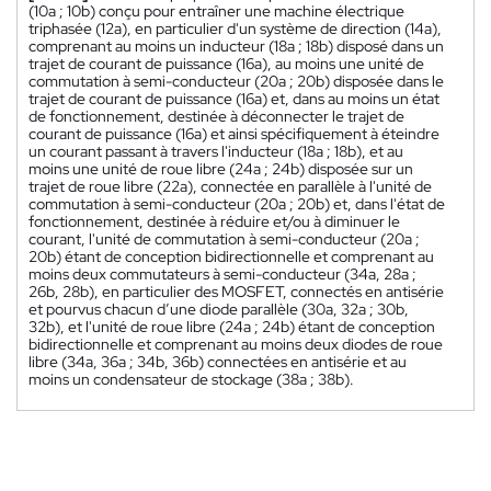
(10a ; 10b) conçu pour entraîner une machine électrique
triphasée (12a), en particulier d'un système de direction (14a),
comprenant au moins un inducteur (18a ; 18b) disposé dans un
trajet de courant de puissance (16a), au moins une unité de
commutation à semi-conducteur (20a ; 20b) disposée dans le
trajet de courant de puissance (16a) et, dans au moins un état
de fonctionnement, destinée à déconnecter le trajet de
courant de puissance (16a) et ainsi spécifiquement à éteindre
un courant passant à travers l'inducteur (18a ; 18b), et au
moins une unité de roue libre (24a ; 24b) disposée sur un
trajet de roue libre (22a), connectée en parallèle à l'unité de
commutation à semi-conducteur (20a ; 20b) et, dans l'état de
fonctionnement, destinée à réduire et/ou à diminuer le
courant, l'unité de commutation à semi-conducteur (20a ;
20b) étant de conception bidirectionnelle et comprenant au
moins deux commutateurs à semi-conducteur (34a, 28a ;
26b, 28b), en particulier des MOSFET, connectés en antisérie
et pourvus chacun d’une diode parallèle (30a, 32a ; 30b,
32b), et l'unité de roue libre (24a ; 24b) étant de conception
bidirectionnelle et comprenant au moins deux diodes de roue
libre (34a, 36a ; 34b, 36b) connectées en antisérie et au
moins un condensateur de stockage (38a ; 38b).