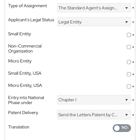
Type of Assignment
The Standard Agent's Assignment
*
Applicant's Legal Status
Legal Entity
*
Small Entity
*
Non-Commercial
*
Organization
Micro Entity
*
Small Entity, USA
*
Micro Entity, USA
*
Entry into National
Chapter I
*
Phase under
Patent Delivery
Send the Letters Patent by Courier
*
Translation