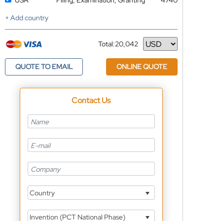
USA
Filing, Examination, Granting
4740
+ Add country
Total:
20,042
Currency
QUOTE TO EMAIL
ONLINE QUOTE
Contact Us
Country
Invention (PCT National Phase)