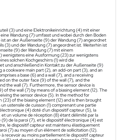
eil (3) und eine Elektronikeinrichtung (4) mit einer
nd eine Wandung (7) umfasst und wobei durch den Boden
 ist an der Außenseite (9) der Wandung (7) angeordnet
ils (3) und der Wandung (7) angeordnet ist. Weiterhin ist
ßenseite (9) der Wandung (7) mit einem
2) wenigstens eine Ausformung (23) zur wenigstens
ines solchen Kochgeschirrs (1) wird die
et und anschließend in Kontakt zu der Außenseite (9)
g a cookware main part (2), an add-on part (3), and an
mprises a base (6) and a wall (7), and a receiving
ed on the outer face (9) of the wall (7), and the
and the wall (7). Furthermore, the sensor device is
9) of the wall (7) by means of a biasing element (12). The
ceiving the sensor device (5). In the method for
n (23) of the biasing element (12) and is then brought
à un ustensile de cuisson (1) comprenant une partie
électronique (4) doté d'un dispositif capteur (5), la
, et un volume de réception (8) étant délimité par la
9) de la paroi (7), et le dispositif électronique (4) est
utre, le dispositif capteur est maintenu élastiquement
paroi (7) au moyen d'un élément de sollicitation (12).
à recevoir au moins partiellement le dispositif capteur