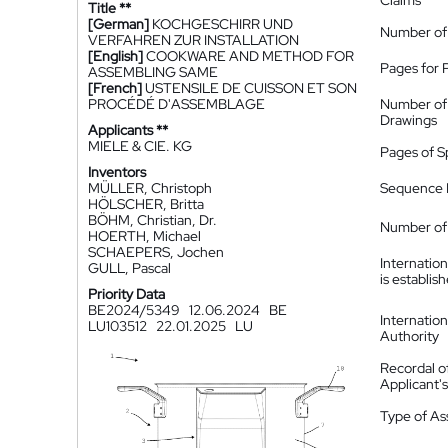
Claims
Title **
[German]
KOCHGESCHIRR UND
Number of
VERFAHREN ZUR INSTALLATION
[English]
COOKWARE AND METHOD FOR
Pages for 
ASSEMBLING SAME
[French]
USTENSILE DE CUISSON ET SON
PROCÉDÉ D'ASSEMBLAGE
Number of
Drawings
Applicants **
MIELE & CIE. KG
Pages of S
Inventors
MÜLLER, Christoph
Sequence L
HÖLSCHER, Britta
BÖHM, Christian, Dr.
Number of 
HOERTH, Michael
SCHAEPERS, Jochen
Internatio
GULL, Pascal
is establis
Priority Data
BE2024/5349
12.06.2024
BE
Internatio
LU103512
22.01.2025
LU
Authority
Recordal o
Applicant
Type of A