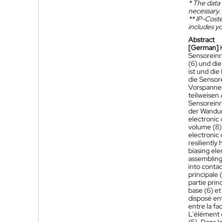
*
The data 
necessary.
**
IP-Coster
includes yo
Abstract
[German]
Sensoreinr
(6) und di
ist und die
die Sensor
Vorspannel
teilweisen 
Sensoreinr
der Wandun
electronic 
volume (8) 
electronic 
resiliently
biasing ele
assembling 
into contac
principale 
partie prin
base (6) et
disposé ent
entre la fa
L'élément d