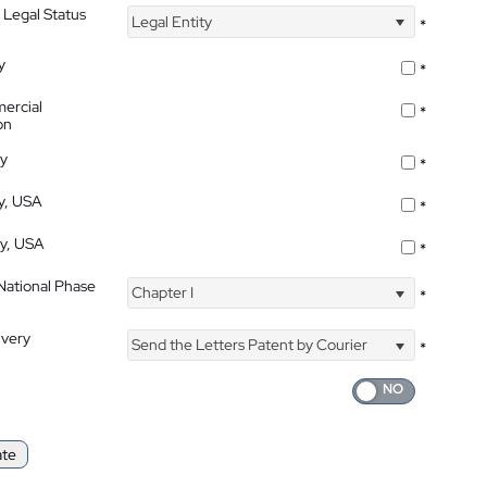
 Legal Status
Legal Entity
*
y
*
ercial
*
on
ty
*
ty, USA
*
ty, USA
*
 National Phase
Chapter I
*
ivery
Send the Letters Patent by Courier
*
ate