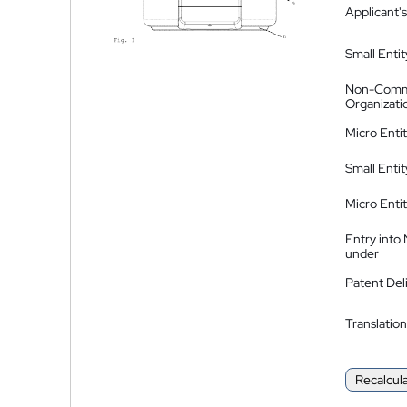
Applicant's
Small Entit
Non-Comm
Organizati
Micro Enti
Small Enti
Micro Enti
Entry into
under
Patent Del
Translation
Recalcul