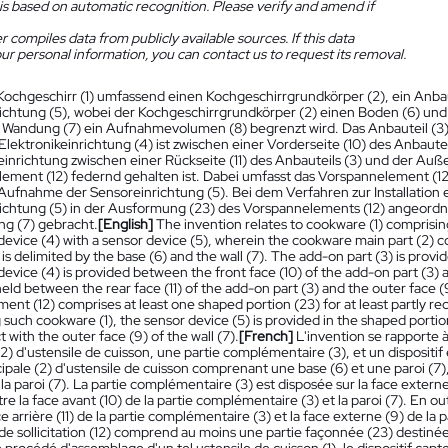
is based on automatic recognition. Please verify and amend if
 compiles data from publicly available sources. If this data
ur personal information, you can contact us to request its removal.
Kochgeschirr (1) umfassend einen Kochgeschirrgrundkörper (2), ein Anbaut
ichtung (5), wobei der Kochgeschirrgrundkörper (2) einen Boden (6) u
e Wandung (7) ein Aufnahmevolumen (8) begrenzt wird. Das Anbauteil (3)
 Elektronikeinrichtung (4) ist zwischen einer Vorderseite (10) des Anbaute
einrichtung zwischen einer Rückseite (11) des Anbauteils (3) und der Au
ement (12) federnd gehalten ist. Dabei umfasst das Vorspannelement (1
Aufnahme der Sensoreinrichtung (5). Bei dem Verfahren zur Installation e
ichtung (5) in der Ausformung (23) des Vorspannelements (12) angeordn
g (7) gebracht.
[English]
The invention relates to cookware (1) comprisin
device (4) with a sensor device (5), wherein the cookware main part (2) co
is delimited by the base (6) and the wall (7). The add-on part (3) is provid
device (4) is provided between the front face (10) of the add-on part (3) 
 held between the rear face (11) of the add-on part (3) and the outer face (
ment (12) comprises at least one shaped portion (23) for at least partly re
such cookware (1), the sensor device (5) is provided in the shaped portio
t with the outer face (9) of the wall (7).
[French]
L'invention se rapporte 
(2) d'ustensile de cuisson, une partie complémentaire (3), et un dispositif 
cipale (2) d'ustensile de cuisson comprenant une base (6) et une paroi (7)
 la paroi (7). La partie complémentaire (3) est disposée sur la face externe (
re la face avant (10) de la partie complémentaire (3) et la paroi (7). En o
ce arrière (11) de la partie complémentaire (3) et la face externe (9) de la 
e sollicitation (12) comprend au moins une partie façonnée (23) destinée 