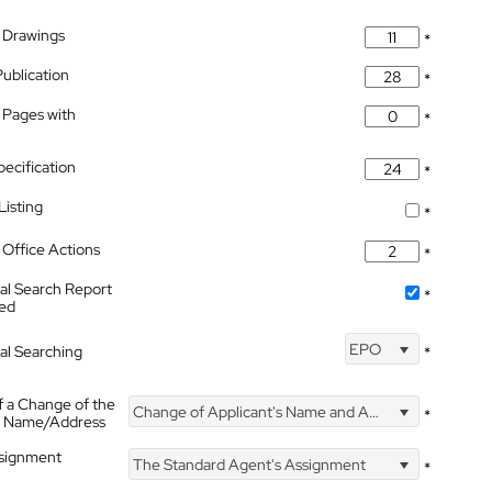
 Drawings
*
Publication
*
 Pages with
*
pecification
*
isting
*
Office Actions
*
nal Search Report
*
hed
EPO
nal Searching
*
f a Change of the
Change of Applicant's Name and Address
*
's Name/Address
ssignment
The Standard Agent's Assignment
*