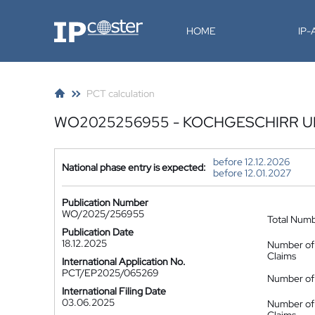
IP-Coster
HOME
IP
PCT calculation
WO2025256955 - KOCHGESCHIRR U
before 12.12.2026
National phase entry is expected:
before 12.01.2027
Publication Number
WO/2025/256955
Total Num
Publication Date
18.12.2025
Number of
Claims
International Application No.
PCT/EP2025/065269
Number of 
International Filing Date
03.06.2025
Number of