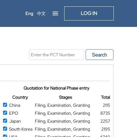
LOG IN
Eng
中文
Search
Quotation for National Phase entry
Country
Stages
Total
China
Filing, Examination, Granting
2115
EPO
Filing, Examination, Granting
8735
Japan
Filing, Examination, Granting
2257
South Korea
Filing, Examination, Granting
2195