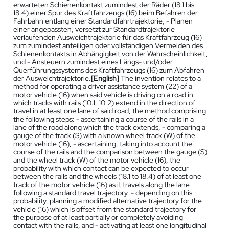
erwarteten Schienenkontakt zumindest der Räder (18.1 bis
18.4) einer Spur des Kraftfahrzeugs (16) beim Befahren der
Fahrbahn entlang einer Standardfahrtrajektorie, - Planen
einer angepassten, versetzt zur Standardtrajektorie
verlaufenden Ausweichtrajektorie für das Kraftfahrzeug (16)
zum zumindest anteiligen oder vollständigen Vermeiden des
Schienenkontakts in Abhängigkeit von der Wahrscheinlichkeit,
und - Ansteuern zumindest eines Längs- und/oder
Querführungssystems des Kraftfahrzeugs (16) zum Abfahren
der Ausweichtrajektorie.
[English]
The invention relates to a
method for operating a driver assistance system (22) of a
motor vehicle (16) when said vehicle is driving on a road in
which tracks with rails (10.1, 10.2) extend in the direction of
travel in at least one lane of said road, the method comprising
the following steps: - ascertaining a course of the rails in a
lane of the road along which the track extends, - comparing a
gauge of the track (S) with a known wheel track (W) of the
motor vehicle (16), - ascertaining, taking into account the
course of the rails and the comparison between the gauge (S)
and the wheel track (W) of the motor vehicle (16), the
probability with which contact can be expected to occur
between the rails and the wheels (18.1 to 18.4) of at least one
track of the motor vehicle (16) as it travels along the lane
following a standard travel trajectory, - depending on this
probability, planning a modified alternative trajectory for the
vehicle (16) which is offset from the standard trajectory for
the purpose of at least partially or completely avoiding
contact with the rails, and - activating at least one longitudinal