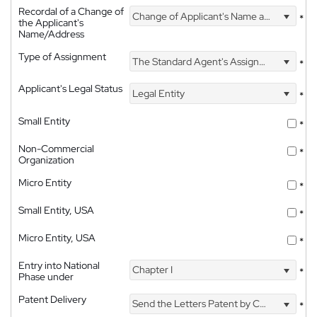
Recordal of a Change of
Change of Applicant's Name and Address
*
the Applicant's
Name/Address
Type of Assignment
The Standard Agent's Assignment
*
Applicant's Legal Status
Legal Entity
*
Small Entity
*
Non-Commercial
*
Organization
Micro Entity
*
Small Entity, USA
*
Micro Entity, USA
*
Entry into National
Chapter I
*
Phase under
Patent Delivery
Send the Letters Patent by Courier
*