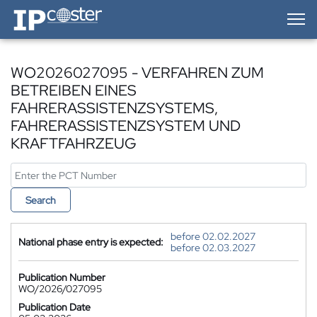
IP-Coster — Home
WO2026027095 - VERFAHREN ZUM
BETREIBEN EINES
FAHRERASSISTENZSYSTEMS,
FAHRERASSISTENZSYSTEM UND
KRAFTFAHRZEUG
Search
before 02.02.2027
National phase entry is expected:
before 02.03.2027
Publication Number
WO/2026/027095
Publication Date