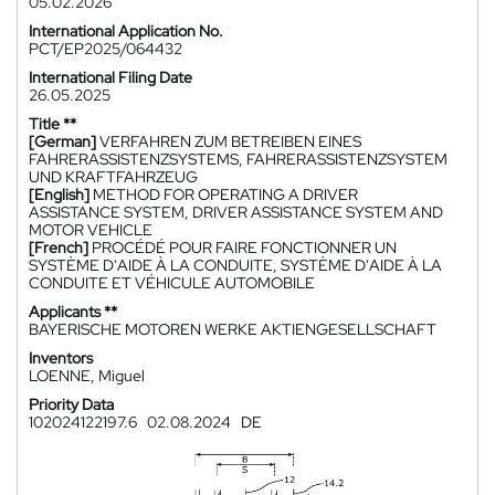
05.02.2026
International Application No.
PCT/EP2025/064432
International Filing Date
26.05.2025
Title **
[German]
VERFAHREN ZUM BETREIBEN EINES
FAHRERASSISTENZSYSTEMS, FAHRERASSISTENZSYSTEM
UND KRAFTFAHRZEUG
[English]
METHOD FOR OPERATING A DRIVER
ASSISTANCE SYSTEM, DRIVER ASSISTANCE SYSTEM AND
MOTOR VEHICLE
[French]
PROCÉDÉ POUR FAIRE FONCTIONNER UN
SYSTÈME D'AIDE À LA CONDUITE, SYSTÈME D'AIDE À LA
CONDUITE ET VÉHICULE AUTOMOBILE
Applicants **
BAYERISCHE MOTOREN WERKE AKTIENGESELLSCHAFT
Inventors
LOENNE, Miguel
Priority Data
102024122197.6
02.08.2024
DE