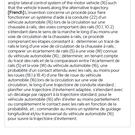
and/or lateral control system of the motor vehicle (16) such
that the vehicle travels along the alternative trajectory.
[French]
L'invention concerne un procédé pour faire
fonctionner un système d'aide à la conduite (22) d'un
véhicule automobile (16) lors de la circulation sur une
chaussée à rails, des voies comportant des rails (10.1, 10.2)
s'étendant dans le sens de la marche le long d'au moins une
voie de circulation de la chaussée à rails, ce procédé
comprenant les étapes consistant à : déterminer un tracé de
rails le long d'une voie de circulation de la chaussée à rails ;
comparer un écartement de rails (S) à une voie (W) connue
du véhicule automobile (16) ; déterminer, en tenant compte
du tracé des rails et de la comparaison entre l'écartement de
rails (S) et la voie (W) du véhicule automobile (16), une
probabilité d'un contact attendu avec les rails, au moins pour
les roues (18.1 à 18.4) d'une file de roue du véhicule
automobile (16) lors de la circulation sur une voie de
circulation, le long d'une trajectoire de conduite standard ;
planifier une trajectoire d'évitement adaptée, s'étendant avec
un décalage par rapport à la trajectoire standard, pour le
véhicule automobile (16) afin d'éviter au moins partiellement
ou complètement le contact avec les rails en fonction de la
probabilité, et ; commander au moins un système de guidage
longitudinal et/ou transversal du véhicule automobile (16)
pour suivre la trajectoire d'évitement.