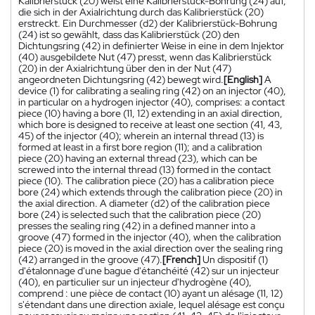
Kalibrierstück (20) weist eine Kalibrierstück-Bohrung (24) auf,
die sich in der Axialrichtung durch das Kalibrierstück (20)
erstreckt. Ein Durchmesser (d2) der Kalibrierstück-Bohrung
(24) ist so gewählt, dass das Kalibrierstück (20) den
Dichtungsring (42) in definierter Weise in eine in dem Injektor
(40) ausgebildete Nut (47) presst, wenn das Kalibrierstück
(20) in der Axialrichtung über den in der Nut (47)
angeordneten Dichtungsring (42) bewegt wird.
[English]
A
device (1) for calibrating a sealing ring (42) on an injector (40),
in particular on a hydrogen injector (40), comprises: a contact
piece (10) having a bore (11, 12) extending in an axial direction,
which bore is designed to receive at least one section (41, 43,
45) of the injector (40); wherein an internal thread (13) is
formed at least in a first bore region (11); and a calibration
piece (20) having an external thread (23), which can be
screwed into the internal thread (13) formed in the contact
piece (10). The calibration piece (20) has a calibration piece
bore (24) which extends through the calibration piece (20) in
the axial direction. A diameter (d2) of the calibration piece
bore (24) is selected such that the calibration piece (20)
presses the sealing ring (42) in a defined manner into a
groove (47) formed in the injector (40), when the calibration
piece (20) is moved in the axial direction over the sealing ring
(42) arranged in the groove (47).
[French]
Un dispositif (1)
d'étalonnage d'une bague d'étanchéité (42) sur un injecteur
(40), en particulier sur un injecteur d'hydrogène (40),
comprend : une pièce de contact (10) ayant un alésage (11, 12)
s'étendant dans une direction axiale, lequel alésage est conçu