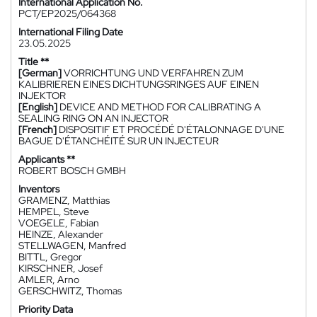
International Application No.
PCT/EP2025/064368
International Filing Date
23.05.2025
Title **
[German]
VORRICHTUNG UND VERFAHREN ZUM
KALIBRIEREN EINES DICHTUNGSRINGES AUF EINEN
INJEKTOR
[English]
DEVICE AND METHOD FOR CALIBRATING A
SEALING RING ON AN INJECTOR
[French]
DISPOSITIF ET PROCÉDÉ D'ÉTALONNAGE D'UNE
BAGUE D'ÉTANCHÉITÉ SUR UN INJECTEUR
Applicants **
ROBERT BOSCH GMBH
Inventors
GRAMENZ, Matthias
HEMPEL, Steve
VOEGELE, Fabian
HEINZE, Alexander
STELLWAGEN, Manfred
BITTL, Gregor
KIRSCHNER, Josef
AMLER, Arno
GERSCHWITZ, Thomas
Priority Data