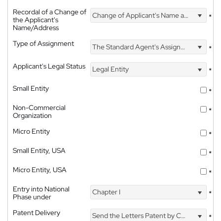
Recordal of a Change of
Change of Applicant's Name and Address
*
the Applicant's
Name/Address
Type of Assignment
The Standard Agent's Assignment
*
Applicant's Legal Status
Legal Entity
*
Small Entity
*
Non-Commercial
*
Organization
Micro Entity
*
Small Entity, USA
*
Micro Entity, USA
*
Entry into National
Chapter I
*
Phase under
Patent Delivery
Send the Letters Patent by Courier
*