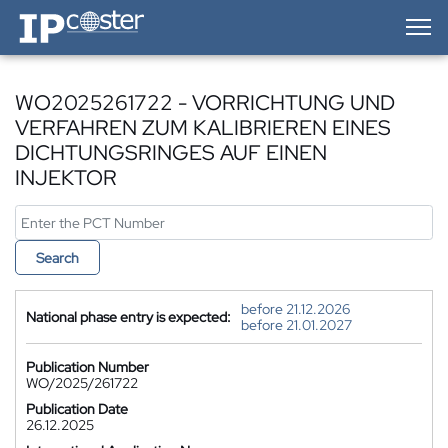
IP-Coster — Home
WO2025261722 - VORRICHTUNG UND
VERFAHREN ZUM KALIBRIEREN EINES
DICHTUNGSRINGES AUF EINEN
INJEKTOR
Search
before 21.12.2026
National phase entry is expected:
before 21.01.2027
Publication Number
WO/2025/261722
Publication Date
26.12.2025