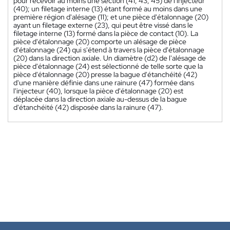
pour recevoir au moins une section (41, 43, 45) de l'injecteur
(40); un filetage interne (13) étant formé au moins dans une
première région d'alésage (11); et une pièce d'étalonnage (20)
ayant un filetage externe (23), qui peut être vissé dans le
filetage interne (13) formé dans la pièce de contact (10). La
pièce d'étalonnage (20) comporte un alésage de pièce
d'étalonnage (24) qui s'étend à travers la pièce d'étalonnage
(20) dans la direction axiale. Un diamètre (d2) de l'alésage de
pièce d'étalonnage (24) est sélectionné de telle sorte que la
pièce d'étalonnage (20) presse la bague d'étanchéité (42)
d'une manière définie dans une rainure (47) formée dans
l'injecteur (40), lorsque la pièce d'étalonnage (20) est
déplacée dans la direction axiale au-dessus de la bague
d'étanchéité (42) disposée dans la rainure (47).