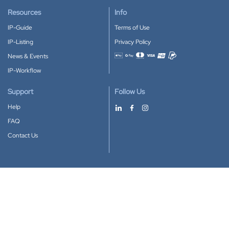
Resources
Info
IP-Guide
Terms of Use
IP-Listing
Privacy Policy
News & Events
Accepted payment methods
IP-Workflow
Support
Follow Us
Help
FAQ
Contact Us
Download our App
Google Play
Apple Store
IP-Coster © 2010-2026
All rights reserved.