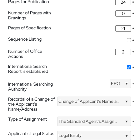
Pages for Publication
*
Number of Pages with
*
Drawings
Pages of Specification
*
Sequence Listing
*
Number of Office
*
Actions
International Search
*
Report is established
EPO
International Searching
*
Authority
Recordal of a Change of
Change of Applicant's Name and Address
*
the Applicant's
Name/Address
Type of Assignment
The Standard Agent's Assignment
*
Applicant's Legal Status
Legal Entity
*