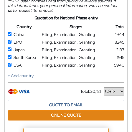
**
IP-Coster compiles data from publicly available sources. If
this data includes your personal information, you can contact
us to request its removal.
Quotation for National Phase entry
Country
Stages
Total
China
Filing, Examination, Granting
1944
EPO
Filing, Examination, Granting
8245
Japan
Filing, Examination, Granting
2137
South Korea
Filing, Examination, Granting
1915
USA
Filing, Examination, Granting
5940
+ Add country
Total:
20,181
Currency
QUOTE TO EMAIL
ONLINE QUOTE