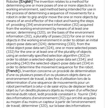
Roboter.
[English]
The invention relates to a method for
determining one or more poses of one or more objects in a
working environment, said method being intended for use in
the process of determining a sequence of movements for a
robot in order to grip and/or move the one or more objects by
means of an end effector of the robot and having the steps
of: providing (314) environment information (312) acquired
from the working environment by means of at least one
sensor; determining (320), on the basis of the environment
information (312), a plurality of poses (322) for one or more
objects in the working environment in order to obtain an initial
object-pose data set (324); determining (330), from the
initial object pose data set (324), one or more selected poses
(332) for the one or at least one of the plurality of objects
using an externally specified selection algorithm (302) in
order to obtain a selected-object-pose data set (334); and
providing (340) the selected-object-pose data set (334) in
order to determine the movement sequence for the robot.
[French]
L'invention concerne un procédé de détermination
d'une ou plusieurs poses d'un ou plusieurs objets dans un
environnement de travail, à des fins d'utilisation lors de la
détermination d'une séquence de mouvements pour un
robot permettant à celui-ci de saisir et/ou de déplacer ledit
objet ou l'un desdits plusieurs objets au moyen d'un effecteur
terminal dudit robot, ledit procédé consistant à : fournir (314)
des informations d'environnement (312) qui ont été acquises
au moyen d'au moins un capteur à partir de l'environnement
de travail; déterminer (320), sur la base des informations