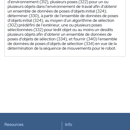
d'environnement (312), plusieurs poses (322) pour un ou
plusieurs objets dans l'environnement de travail afin d'obtenir
un ensemble de données de poses d'objets initial (324);
déterminer (330), à partir de l'ensemble de données de poses
d'objets initial (324), au moyen d'un algorithme de sélection
(302) prédéfini de l'extérieur, une ou plusieurs poses
sélectionnées (332) pour ledit objet ou au moins un desdits
plusieurs objets afin d'obtenir un ensemble de données de
poses d'objets de sélection (334); et fournir (340) l'ensemble
de données de poses d'objets de sélection (334) en vue de la
détermination de la séquence de mouvements pour le robot.
Resources
Info