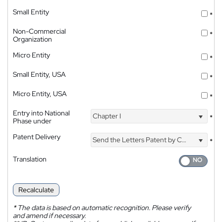
Small Entity
*
Non-Commercial
*
Organization
Micro Entity
*
Small Entity, USA
*
Micro Entity, USA
*
Entry into National
Chapter I
*
Phase under
Patent Delivery
Send the Letters Patent by Courier
*
Translation
Recalculate
*
The data is based on automatic recognition. Please verify
and amend if necessary.