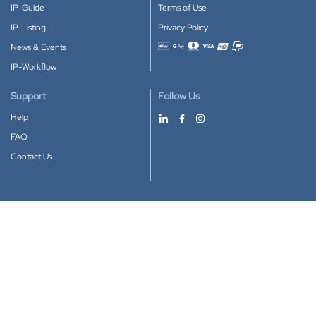
IP-Guide
Terms of Use
IP-Listing
Privacy Policy
News & Events
Accepted payment methods
IP-Workflow
Support
Follow Us
Help
FAQ
Contact Us
Download our App
Google Play
Apple Store
IP-Coster © 2010-2026
All rights reserved.