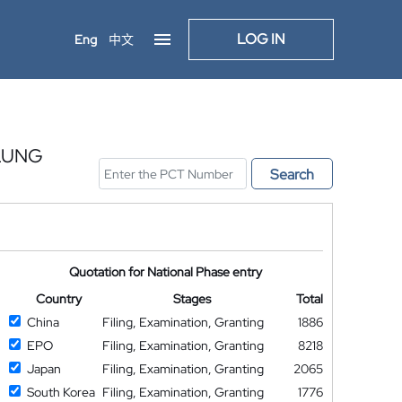
LOG IN
Eng
中文
LUNG
Search
Quotation for National Phase entry
Country
Stages
Total
China
Filing, Examination, Granting
1886
EPO
Filing, Examination, Granting
8218
Japan
Filing, Examination, Granting
2065
South Korea
Filing, Examination, Granting
1776