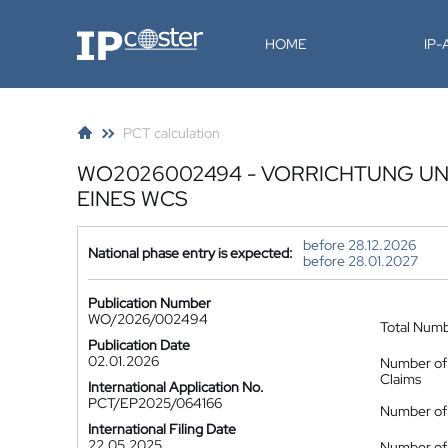
IP-Coster
HOME
IP
PCT calculation
WO2026002494 - VORRICHTUNG UN
EINES WCS
before 28.12.2026
National phase entry is expected:
before 28.01.2027
Publication Number
WO/2026/002494
Total Num
Publication Date
02.01.2026
Number of
Claims
International Application No.
PCT/EP2025/064166
Number of 
International Filing Date
22.05.2025
Number of