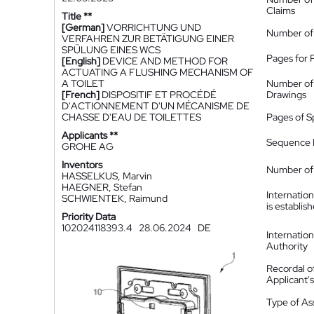
Claims
Title **
[German]
VORRICHTUNG UND
Number of
VERFAHREN ZUR BETÄTIGUNG EINER
SPÜLUNG EINES WCS
Pages for 
[English]
DEVICE AND METHOD FOR
ACTUATING A FLUSHING MECHANISM OF
A TOILET
Number of
[French]
DISPOSITIF ET PROCÉDÉ
Drawings
D'ACTIONNEMENT D'UN MÉCANISME DE
CHASSE D'EAU DE TOILETTES
Pages of S
Applicants **
Sequence L
GROHE AG
Inventors
Number of 
HASSELKUS, Marvin
HAEGNER, Stefan
Internatio
SCHWIENTEK, Raimund
is establis
Priority Data
102024118393.4
28.06.2024
DE
Internatio
Authority
Recordal o
Applicant
Type of A