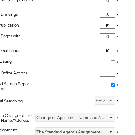
*
 Drawings
*
Publication
*
 Pages with
*
pecification
*
isting
*
Office Actions
*
nal Search Report
*
hed
EPO
nal Searching
*
f a Change of the
Change of Applicant's Name and Address
*
's Name/Address
ssignment
The Standard Agent's Assignment
*