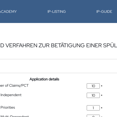
-ACADEMY
IP-LISTING
IP-GUIDE
D VERFAHREN ZUR BETÄTIGUNG EINER SPÜ
Application details
ber of Claims/PCT
*
 Independent
*
Priorities
*
 Multi-Dependent