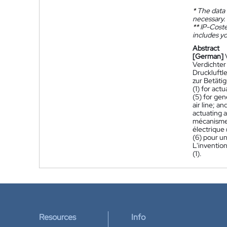
*
The data 
necessary.
**
IP-Coster
includes yo
Abstract
[German]
Verdichter
Druckluftl
zur Betäti
(1) for act
(5) for ge
air line; a
actuating a
mécanisme d
électrique 
(6) pour un
L'inventio
(1).
Resources
Info