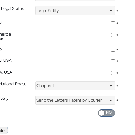
 Legal Status
Legal Entity
*
y
*
ercial
*
on
ty
*
ty, USA
*
ty, USA
*
 National Phase
Chapter I
*
ivery
Send the Letters Patent by Courier
*
ate