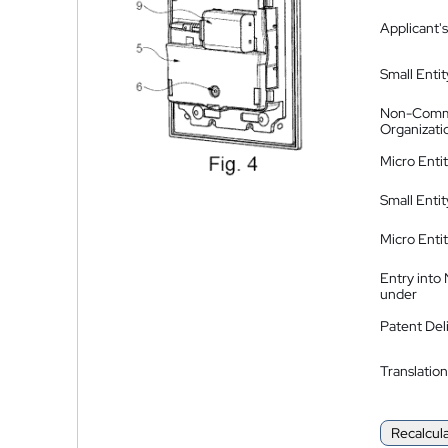
Applicant's
Small Entit
Non-Comm
Organizati
Micro Enti
Small Enti
Micro Enti
Entry into
under
Patent Del
Translation
Recalcul