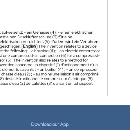
t aufweisend: - ein Gehäuse (4); - einen elektrischen
st einen Druckluftanschluss (6) für eine
elektrischen Verdichters (5). Zudem wird ein Verfahren
rgeschlagen.
[English]
The invention relates to a device
st the following: - a housing (4); - an electric compressor
east one compressed-air connection (6) for a compressed-
ssor (5). The invention also relates to a method for
nvention concerne un dispositif (1) d'actionnement d'un
 éléments suivants : - un boîtier (4) ; - un compresseur
chasse d'eau (2) ; - au moins une liaison à air comprimé
8) destiné à actionner le compresseur électrique (5).
'eau (2) de toilettes (3) utilisant un tel dispositif
Download our App