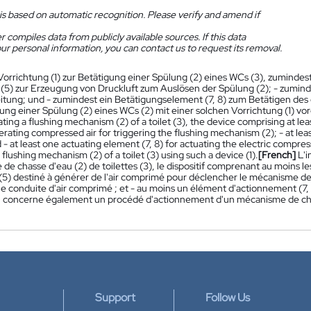
is based on automatic recognition. Please verify and amend if
 compiles data from publicly available sources. If this data
ur personal information, you can contact us to request its removal.
Vorrichtung (1) zur Betätigung einer Spülung (2) eines WCs (3), zumindes
 (5) zur Erzeugung von Druckluft zum Auslösen der Spülung (2); - zuminde
eitung; und - zumindest ein Betätigungselement (7, 8) zum Betätigen des 
gung einer Spülung (2) eines WCs (2) mit einer solchen Vorrichtung (1) vo
uating a flushing mechanism (2) of a toilet (3), the device comprising at lea
nerating compressed air for triggering the flushing mechanism (2); - at l
nd - at least one actuating element (7, 8) for actuating the electric compre
 flushing mechanism (2) of a toilet (3) using such a device (1).
[French]
L'i
e chasse d'eau (2) de toilettes (3), le dispositif comprenant au moins les
(5) destiné à générer de l'air comprimé pour déclencher le mécanisme de 
e conduite d'air comprimé ; et - au moins un élément d'actionnement (7, 
n concerne également un procédé d'actionnement d'un mécanisme de chasse d
Support
Follow Us