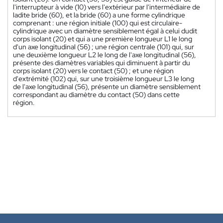
l'interrupteur à vide (10) vers l'extérieur par l'intermédiaire de
ladite bride (60), et la bride (60) a une forme cylindrique
comprenant : une région initiale (100) qui est circulaire-
cylindrique avec un diamètre sensiblement égal à celui dudit
corps isolant (20) et qui a une première longueur L1 le long
d'un axe longitudinal (56) ; une région centrale (101) qui, sur
une deuxième longueur L2 le long de l'axe longitudinal (56),
présente des diamètres variables qui diminuent à partir du
corps isolant (20) vers le contact (50) ; et une région
d'extrémité (102) qui, sur une troisième longueur L3 le long
de l'axe longitudinal (56), présente un diamètre sensiblement
correspondant au diamètre du contact (50) dans cette
région.