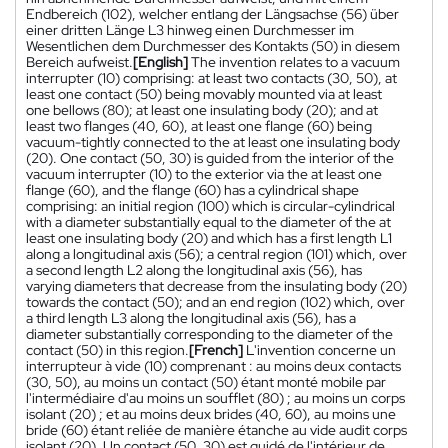
Endbereich (102), welcher entlang der Längsachse (56) über
einer dritten Länge L3 hinweg einen Durchmesser im
Wesentlichen dem Durchmesser des Kontakts (50) in diesem
Bereich aufweist.
[English]
The invention relates to a vacuum
interrupter (10) comprising: at least two contacts (30, 50), at
least one contact (50) being movably mounted via at least
one bellows (80); at least one insulating body (20); and at
least two flanges (40, 60), at least one flange (60) being
vacuum-tightly connected to the at least one insulating body
(20). One contact (50, 30) is guided from the interior of the
vacuum interrupter (10) to the exterior via the at least one
flange (60), and the flange (60) has a cylindrical shape
comprising: an initial region (100) which is circular-cylindrical
with a diameter substantially equal to the diameter of the at
least one insulating body (20) and which has a first length L1
along a longitudinal axis (56); a central region (101) which, over
a second length L2 along the longitudinal axis (56), has
varying diameters that decrease from the insulating body (20)
towards the contact (50); and an end region (102) which, over
a third length L3 along the longitudinal axis (56), has a
diameter substantially corresponding to the diameter of the
contact (50) in this region.
[French]
L'invention concerne un
interrupteur à vide (10) comprenant : au moins deux contacts
(30, 50), au moins un contact (50) étant monté mobile par
l'intermédiaire d'au moins un soufflet (80) ; au moins un corps
isolant (20) ; et au moins deux brides (40, 60), au moins une
bride (60) étant reliée de manière étanche au vide audit corps
isolant (20). Un contact (50, 30) est guidé de l'intérieur de