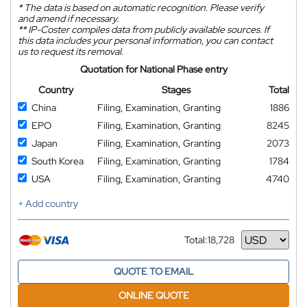
*
The data is based on automatic recognition. Please verify
and amend if necessary.
**
IP-Coster compiles data from publicly available sources. If
this data includes your personal information, you can contact
us to request its removal.
Quotation for National Phase entry
Country
Stages
Total
China
Filing, Examination, Granting
1886
EPO
Filing, Examination, Granting
8245
Japan
Filing, Examination, Granting
2073
South Korea
Filing, Examination, Granting
1784
USA
Filing, Examination, Granting
4740
+ Add country
Total:
18,728
Currency
QUOTE TO EMAIL
ONLINE QUOTE