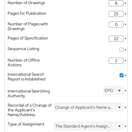
Number of Drawings
*
Pages for Publication
*
Number of Pages with
*
Drawings
Pages of Specification
*
Sequence Listing
*
Number of Office
*
Actions
International Search
*
Report is established
EPO
International Searching
*
Authority
Recordal of a Change of
Change of Applicant's Name and Address
*
the Applicant's
Name/Address
Type of Assignment
The Standard Agent's Assignment
*