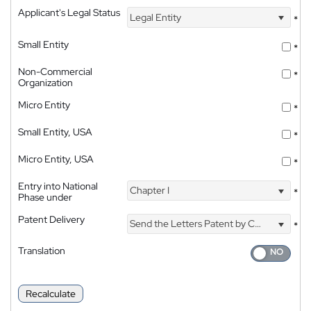
Applicant's Legal Status
Legal Entity
*
Small Entity
*
Non-Commercial
*
Organization
Micro Entity
*
Small Entity, USA
*
Micro Entity, USA
*
Entry into National
Chapter I
*
Phase under
Patent Delivery
Send the Letters Patent by Courier
*
Translation
Recalculate