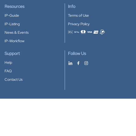
Resources
Info
IP-Guide
Terms of Use
IP-Listing
Privacy Policy
News & Events
Accepted payment methods
IP-Workflow
Support
Follow Us
Help
FAQ
Contact Us
Download our App
Google Play
Apple Store
IP-Coster © 2010-2026
All rights reserved.