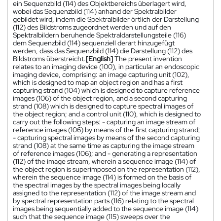
ein Sequenzbild (114) des Objektbereichs überlagert wird,
wobei das Sequenzbild (114) anhand der Spektralbilder
gebildet wird, indem die Spektralbilder örtlich der Darstellung
(112) des Bildstroms zugeordnet werden und auf den
Spektralbildern beruhende Spektraldarstellungsteile (116)
dem Sequenzbild (114) sequenziell derart hinzugefügt
werden, dass das Sequenzbild (114) die Darstellung (112) des
Bildstroms überstreicht.
[English]
The present invention
relates to an imaging device (100), in particular an endoscopic
imaging device, comprising: an image capturing unit (102),
which is designed to map an object region and has a first
capturing strand (104) which is designed to capture reference
images (106) of the object region, and a second capturing
strand (108) which is designed to capture spectral images of
the object region; and a control unit (110), which is designed to
carry out the following steps: - capturing an image stream of
reference images (106) by means of the first capturing strand;
- capturing spectral images by means of the second capturing
strand (108) at the same time as capturing the image stream
of reference images (106); and - generating a representation
(112) of the image stream, wherein a sequence image (114) of
the object region is superimposed on the representation (112),
wherein the sequence image (114) is formed on the basis of
the spectral images by the spectral images being locally
assigned to the representation (112) of the image stream and
by spectral representation parts (116) relating to the spectral
images being sequentially added to the sequence image (114)
such that the sequence image (115) sweeps over the