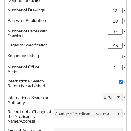
Dependent Claims
Number of Drawings
*
Pages for Publication
*
Number of Pages with
*
Drawings
Pages of Specification
*
Sequence Listing
*
Number of Office
*
Actions
International Search
*
Report is established
EPO
International Searching
*
Authority
Recordal of a Change of
Change of Applicant's Name and Address
*
the Applicant's
Name/Address
Type of Assignment