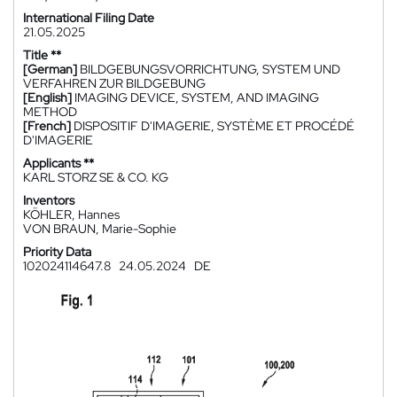
International Filing Date
21.05.2025
Title **
[German]
BILDGEBUNGSVORRICHTUNG, SYSTEM UND
VERFAHREN ZUR BILDGEBUNG
[English]
IMAGING DEVICE, SYSTEM, AND IMAGING
METHOD
[French]
DISPOSITIF D'IMAGERIE, SYSTÈME ET PROCÉDÉ
D'IMAGERIE
Applicants **
KARL STORZ SE & CO. KG
Inventors
KÖHLER, Hannes
VON BRAUN, Marie-Sophie
Priority Data
102024114647.8
24.05.2024
DE