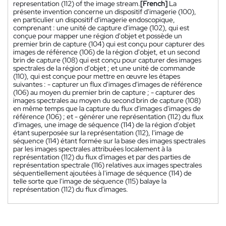
representation (112) of the image stream.
[French]
La
présente invention concerne un dispositif d'imagerie (100),
en particulier un dispositif d'imagerie endoscopique,
comprenant : une unité de capture d'image (102), qui est
conçue pour mapper une région d'objet et possède un
premier brin de capture (104) qui est conçu pour capturer des
images de référence (106) de la région d'objet, et un second
brin de capture (108) qui est conçu pour capturer des images
spectrales de la région d'objet ; et une unité de commande
(110), qui est conçue pour mettre en œuvre les étapes
suivantes : - capturer un flux d'images d'images de référence
(106) au moyen du premier brin de capture ; - capturer des
images spectrales au moyen du second brin de capture (108)
en même temps que la capture du flux d'images d'images de
référence (106) ; et - générer une représentation (112) du flux
d'images, une image de séquence (114) de la région d'objet
étant superposée sur la représentation (112), l'image de
séquence (114) étant formée sur la base des images spectrales
par les images spectrales attribuées localement à la
représentation (112) du flux d'images et par des parties de
représentation spectrale (116) relatives aux images spectrales
séquentiellement ajoutées à l'image de séquence (114) de
telle sorte que l'image de séquence (115) balaye la
représentation (112) du flux d'images.