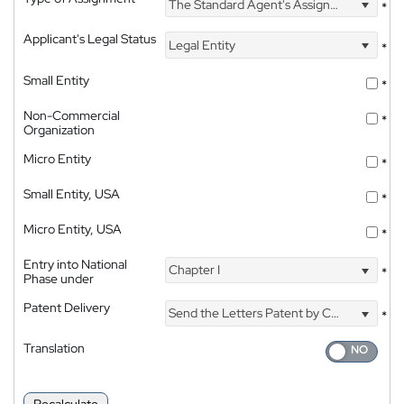
The Standard Agent's Assignment
*
Applicant's Legal Status
Legal Entity
*
Small Entity
*
Non-Commercial
*
Organization
Micro Entity
*
Small Entity, USA
*
Micro Entity, USA
*
Entry into National
Chapter I
*
Phase under
Patent Delivery
Send the Letters Patent by Courier
*
Translation