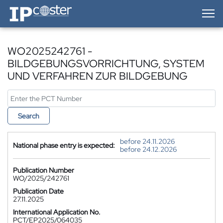
IP-Coster — Home
WO2025242761 -
BILDGEBUNGSVORRICHTUNG, SYSTEM
UND VERFAHREN ZUR BILDGEBUNG
Search
before 24.11.2026
National phase entry is expected:
before 24.12.2026
Publication Number
WO/2025/242761
Publication Date
27.11.2025
International Application No.
PCT/EP2025/064035