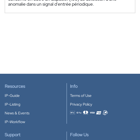
anomalie dans un signal d'entrée périodique.
Resources
Info
IP-Guide
Terms of Use
IP-Listing
Privacy Policy
News & Events
Accepted payment methods
IP-Workflow
Support
Follow Us