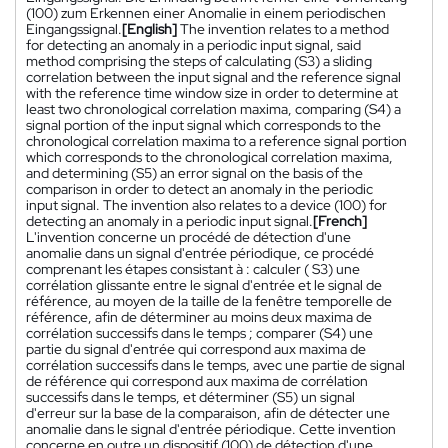
(100) zum Erkennen einer Anomalie in einem periodischen
Eingangssignal.
[English]
The invention relates to a method
for detecting an anomaly in a periodic input signal, said
method comprising the steps of calculating (S3) a sliding
correlation between the input signal and the reference signal
with the reference time window size in order to determine at
least two chronological correlation maxima, comparing (S4) a
signal portion of the input signal which corresponds to the
chronological correlation maxima to a reference signal portion
which corresponds to the chronological correlation maxima,
and determining (S5) an error signal on the basis of the
comparison in order to detect an anomaly in the periodic
input signal. The invention also relates to a device (100) for
detecting an anomaly in a periodic input signal.
[French]
L'invention concerne un procédé de détection d'une
anomalie dans un signal d'entrée périodique, ce procédé
comprenant les étapes consistant à : calculer ( S3) une
corrélation glissante entre le signal d'entrée et le signal de
référence, au moyen de la taille de la fenêtre temporelle de
référence, afin de déterminer au moins deux maxima de
corrélation successifs dans le temps ; comparer (S4) une
partie du signal d'entrée qui correspond aux maxima de
corrélation successifs dans le temps, avec une partie de signal
de référence qui correspond aux maxima de corrélation
successifs dans le temps, et déterminer (S5) un signal
d'erreur sur la base de la comparaison, afin de détecter une
anomalie dans le signal d'entrée périodique. Cette invention
concerne en outre un dispositif (100) de détection d'une