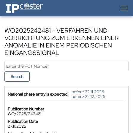
IP-Coster — Home
WO2025242481 - VERFAHREN UND
VORRICHTUNG ZUM ERKENNEN EINER
ANOMALIE IN EINEM PERIODISCHEN
EINGANGSSIGNAL
Search
before 22.11.2026
National phase entry is expected:
before 22.12.2026
Publication Number
WO/2025/242481
Publication Date
27.11.2025