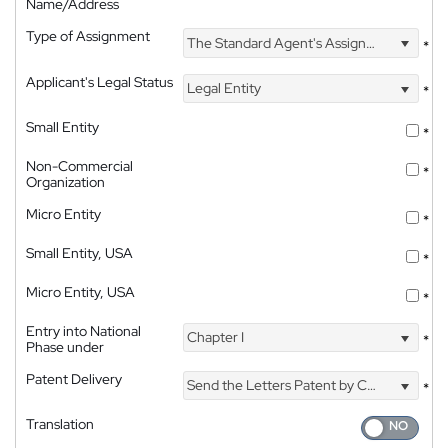
Name/Address
Type of Assignment
The Standard Agent's Assignment
*
Applicant's Legal Status
Legal Entity
*
Small Entity
*
Non-Commercial
*
Organization
Micro Entity
*
Small Entity, USA
*
Micro Entity, USA
*
Entry into National
Chapter I
*
Phase under
Patent Delivery
Send the Letters Patent by Courier
*
Translation