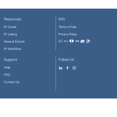
Resources
Info
IP-Guide
Terms of Use
IP-Listing
Privacy Policy
News & Events
Accepted payment methods
IP-Workflow
Support
Follow Us
Help
FAQ
Contact Us
Download our App
Google Play
Apple Store