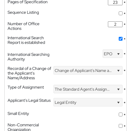
Pages of Specification
*
Sequence Listing
*
Number of Office
*
Actions
International Search
*
Report is established
EPO
International Searching
*
Authority
Recordal of a Change of
Change of Applicant's Name and Address
*
the Applicant's
Name/Address
Type of Assignment
The Standard Agent's Assignment
*
Applicant's Legal Status
Legal Entity
*
Small Entity
*
Non-Commercial
*
Organization