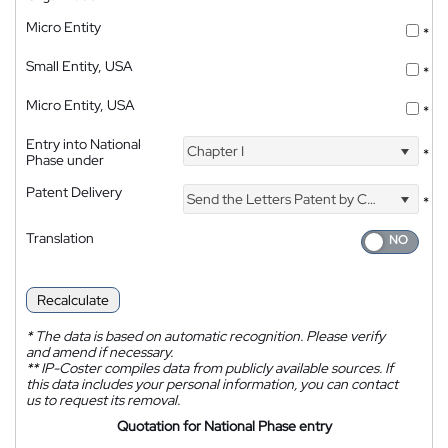
Micro Entity
*
Small Entity, USA
*
Micro Entity, USA
*
Entry into National
Chapter I
*
Phase under
Patent Delivery
Send the Letters Patent by Courier
*
Translation
Recalculate
*
The data is based on automatic recognition. Please verify
and amend if necessary.
**
IP-Coster compiles data from publicly available sources. If
this data includes your personal information, you can contact
us to request its removal.
Quotation for National Phase entry