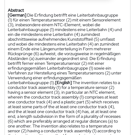
Abstract
[German]
Die Erfindung betrifft eine Leiterbahnbaugruppe
(1) für einen Temperatursensor (2) mit einem Sensorelement
(3), insbesondere einem NTC-Element, wobei die
Leiterbahnbaugruppe (1) mindestens eine Leiterbahn (4) und
ein die mindestens eine Leiterbahn (4) zumindest
abschnittsweise aufnehmendes Kunststoffteil (5) umfasst
und wobei die mindestens eine Leiterbahn (4) an zumindest
einem Ende eine Längenunterteilung in Form mehrerer
Rücksprünge (6) aufweist, die vorzugsweise in regelmäßigen
Abständen (a) zueinander angeordnet sind. Die Erfindung
betrifft ferner einen Temperatursensor (2) mit einer
erfindungsgemäßen Leiterbahnbaugruppe (1) sowie ein
Verfahren zur Herstellung eines Temperatursensors (2) unter
Verwendung einer erfindungsgemäßen
Leiterbahnbaugruppe (1).
[English]
The invention relates to a
conductor track assembly (1) for a temperature sensor (2)
having a sensor element (3), in particular an NTC element,
wherein the conductor track assembly (1) comprises at least
one conductor track (4) and a plastic part (5) which receives
at least some parts of the at least one conductor track (4),
and the at least one conductor track (4) has, at at least one
end, a length subdivision in the form of a plurality of recesses
(6) which are preferably arranged at regular distances (a) to
one another. The invention also relates to a temperature
sensor (2) having a conductor track assembly (1) according to