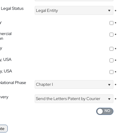
 Legal Status
Legal Entity
*
y
*
ercial
*
on
ty
*
ty, USA
*
ty, USA
*
 National Phase
Chapter I
*
ivery
Send the Letters Patent by Courier
*
ate