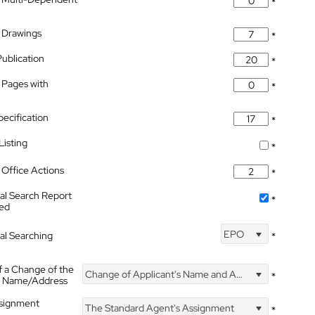
*
 Drawings
*
Publication
*
 Pages with
*
pecification
*
isting
*
Office Actions
*
nal Search Report
*
hed
EPO
nal Searching
*
f a Change of the
Change of Applicant's Name and Address
*
's Name/Address
ssignment
The Standard Agent's Assignment
*