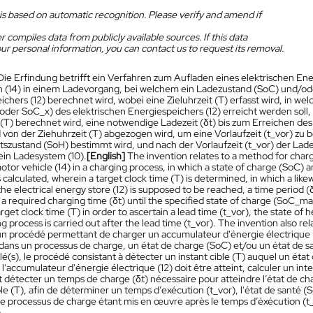
is based on automatic recognition. Please verify and amend if
 compiles data from publicly available sources. If this data
ur personal information, you can contact us to request its removal.
Die Erfindung betrifft ein Verfahren zum Aufladen eines elektrischen Ener
 (14) in einem Ladevorgang, bei welchem ein Ladezustand (SoC) und/od
chers (12) berechnet wird, wobei eine Zieluhrzeit (T) erfasst wird, in w
er SoC_x) des elektrischen Energiespeichers (12) erreicht werden soll, e
t (T) berechnet wird, eine notwendige Ladezeit (δt) bis zum Erreichen
 von der Ziehuhrzeit (T) abgezogen wird, um eine Vorlaufzeit (t_vor) zu b
szustand (SoH) bestimmt wird, und nach der Vorlaufzeit (t_vor) der Lade
ein Ladesystem (10).
[English]
The invention relates to a method for chargin
tor vehicle (14) in a charging process, in which a state of charge (SoC) an
is calculated, wherein a target clock time (T) is determined, in which a l
he electrical energy store (12) is supposed to be reached, a time period (δ
 a required charging time (δt) until the specified state of charge (SoC_
rget clock time (T) in order to ascertain a lead time (t_vor), the state of h
g process is carried out after the lead time (t_vor). The invention also rel
n procédé permettant de charger un accumulateur d'énergie électrique (1
 dans un processus de charge, un état de charge (SoC) et/ou un état de sa
ulé(s), le procédé consistant à détecter un instant cible (T) auquel un é
l'accumulateur d'énergie électrique (12) doit être atteint, calculer un inte
et détecter un temps de charge (δt) nécessaire pour atteindre l’état de 
ible (T), afin de déterminer un temps d’exécution (t_vor), l'état de sant
t le processus de charge étant mis en œuvre après le temps d’éxécution (t
.