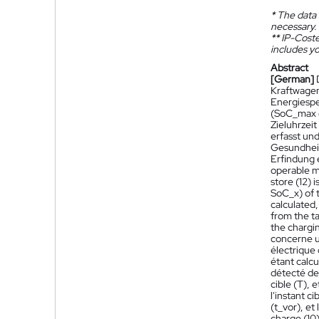
*
The data 
necessary.
**
IP-Coster
includes yo
Abstract
[German]
Kraftwagen
Energiespei
(SoC_max od
Zieluhrzei
erfasst und
Gesundheit
Erfindung 
operable mo
store (12) 
SoC_x) of t
calculated,
from the ta
the chargin
concerne u
électrique
étant calc
détecté de 
cible (T), 
l'instant c
(t_vor), e
charge (10)