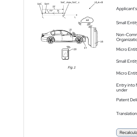
Applicant's
Small Entit
Non-Comm
Organizati
Micro Enti
Small Enti
Micro Enti
Entry into
under
Patent Del
Translation
Recalcul