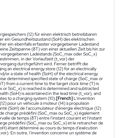
giespeichers (12) für einen elektrisch betreibbaren
er ein Gesundheitszustand (SoH) des elektrischen
elcher ein ebenfalls erfasster vorgegebener Ladestand
ine Zeitspanne (δT) von einer aktuellen Zeit bis hin zur
 des vorgegebenen Ladestands (SoC_max oder SoC_x)
estimmen, in der Vorlaufzeit (t_vor) der
vorgang durchgeführt wird. Ferner betrifft die
g an electrical energy store (12) for an electrically
d/or a state of health (SoH) of the electrical energy
ikewise determined specified state of charge (SoC_max or
T) from a current time to the target clock time (T) is
max or SoC_x) is reached is determined and subtracted
ealth (SoH) is ascertained in the lead time (t_vor), and
ates to a charging system (10).
[French]
L'invention
2) pour un véhicule à moteur (14) à propulsion
nté (SoH) de l'accumulateur d'énergie électrique (12)
tat de charge prédéfini (SoC_max ou SoC_x) également
rvalle de temps (δT) entre l'instant courant et l'instant
charge prédéfini (SoC_max ou SoC_x) et le retrancher de
é (SoH) étant déterminé au cours du temps d’exécution
_vor). En outre, l'invention concerne un système de