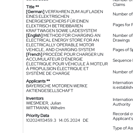
Claims
Title **
[German]
VERFAHREN ZUM AUFLADEN
Number of
EINES ELEKTRISCHEN
ENERGIESPEICHERS FÜR EINEN
Pages for 
ELEKTRISCH BETREIBBAREN
KRAFTWAGEN SOWIE LADESYSTEM
[English]
METHOD FOR CHARGING AN
Number of
ELECTRICAL ENERGY STORE FOR AN
Drawings
ELECTRICALLY OPERABLE MOTOR
VEHICLE, AND CHARGING SYSTEM
Pages of S
[French]
PROCÉDÉ POUR CHARGER UN
ACCUMULATEUR D'ÉNERGIE
Sequence L
ÉLECTRIQUE POUR VÉHICULE À MOTEUR
À PROPULSION ÉLECTRIQUE ET
Number of 
SYSTÈME DE CHARGE
Applicants **
Internatio
BAYERISCHE MOTOREN WERKE
is establis
AKTIENGESELLSCHAFT
Inventors
Internatio
WIESMEIER, Julian
Authority
WITTMANN, Wilhelm
Recordal o
Priority Data
Applicant
102024113459.3
14.05.2024
DE
Type of A