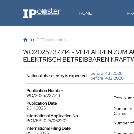
IP-Coster
HOME
IP
PCT calculation
WO2025237714 - VERFAHREN ZUM A
ELEKTRISCH BETREIBBAREN KRAFT
before 14.11.2026
National phase entry is expected:
before 14.12.2026
Publication Number
WO/2025/237714
Total Num
Publication Date
20.11.2025
Number of
Claims
International Application No.
PCT/EP2025/062202
Number of 
International Filing Date
05.05.2025
Number of