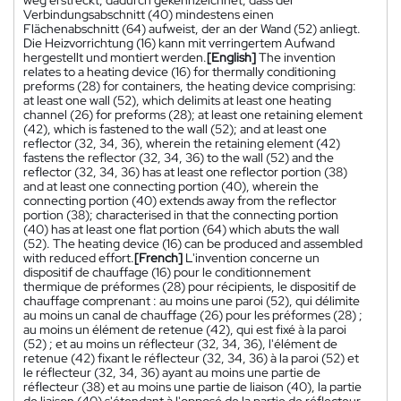
Verbindungsabschnitt (40) mindestens einen
Flächenabschnitt (64) aufweist, der an der Wand (52) anliegt.
Die Heizvorrichtung (16) kann mit verringertem Aufwand
hergestellt und montiert werden.
[English]
The invention
relates to a heating device (16) for thermally conditioning
preforms (28) for containers, the heating device comprising:
at least one wall (52), which delimits at least one heating
channel (26) for preforms (28); at least one retaining element
(42), which is fastened to the wall (52); and at least one
reflector (32, 34, 36), wherein the retaining element (42)
fastens the reflector (32, 34, 36) to the wall (52) and the
reflector (32, 34, 36) has at least one reflector portion (38)
and at least one connecting portion (40), wherein the
connecting portion (40) extends away from the reflector
portion (38); characterised in that the connecting portion
(40) has at least one flat portion (64) which abuts the wall
(52). The heating device (16) can be produced and assembled
with reduced effort.
[French]
L'invention concerne un
dispositif de chauffage (16) pour le conditionnement
thermique de préformes (28) pour récipients, le dispositif de
chauffage comprenant : au moins une paroi (52), qui délimite
au moins un canal de chauffage (26) pour les préformes (28) ;
au moins un élément de retenue (42), qui est fixé à la paroi
(52) ; et au moins un réflecteur (32, 34, 36), l'élément de
retenue (42) fixant le réflecteur (32, 34, 36) à la paroi (52) et
le réflecteur (32, 34, 36) ayant au moins une partie de
réflecteur (38) et au moins une partie de liaison (40), la partie
de liaison (40) s'étendant à l'opposé de la partie de réflecteur