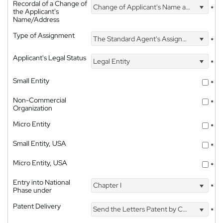
Recordal of a Change of
Change of Applicant's Name and Address
*
the Applicant's
Name/Address
Type of Assignment
The Standard Agent's Assignment
*
Applicant's Legal Status
Legal Entity
*
Small Entity
*
Non-Commercial
*
Organization
Micro Entity
*
Small Entity, USA
*
Micro Entity, USA
*
Entry into National
Chapter I
*
Phase under
Patent Delivery
Send the Letters Patent by Courier
*