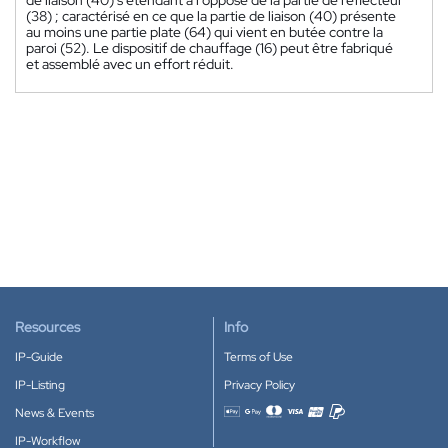
(38) ; caractérisé en ce que la partie de liaison (40) présente
au moins une partie plate (64) qui vient en butée contre la
paroi (52). Le dispositif de chauffage (16) peut être fabriqué
et assemblé avec un effort réduit.
Resources
Info
IP-Guide
Terms of Use
IP-Listing
Privacy Policy
News & Events
Accepted payment methods
IP-Workflow