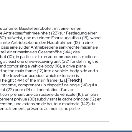
autonomer Baustellenroboter, mit einer einen
ne Antriebsaufnahmeeinheit (22) zur Festlegung einer
80) aufweist, und mit einem Fahrzeugaufbau (16), wobei
pannte Antriebsebene den Hauptrahmen (12) in eine
, dass eine zu der Antriebsebene senkrechte maximale
teil einer maximalen Gesamthöhe (144) des
obot (10), in particular to an autonomous construction-
 at least one drive-receiving unit (22) for defining the
, and comprising a vehicle body (16), a drive plane
iding the main frame (12) into a vehicle-body side and a
 the travel-surface side, which extension is
l height (144) of the main frame (12).
[French]
autonome, comprenant un dispositif de bogie (14) qui a
t (22) pour définir l'orientation d'un axe
t comprenant une carrosserie de véhicule (16), un plan
cement prévue (80) subdivisant le cadre principal (12) en
nvention, une extension de hauteur maximale (142) du
d'entraînement, présente au moins une partie