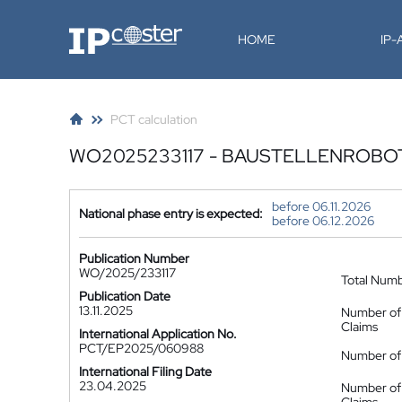
IP-Coster
HOME
IP
PCT calculation
WO2025233117 - BAUSTELLENROBO
before 06.11.2026
National phase entry is expected:
before 06.12.2026
Publication Number
WO/2025/233117
Total Num
Publication Date
13.11.2025
Number of
Claims
International Application No.
PCT/EP2025/060988
Number of 
International Filing Date
23.04.2025
Number of