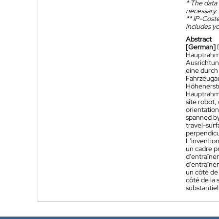
*
The data 
necessary.
**
IP-Coster
includes yo
Abstract
[German]
Hauptrahme
Ausrichtun
eine durch
Fahrzeugau
Höhenerstr
Hauptrahme
site robot,
orientation
spanned by 
travel-surf
perpendicul
L'invention
un cadre pr
d'entraîne
d'entraînem
un côté de
côté de la
substantiel