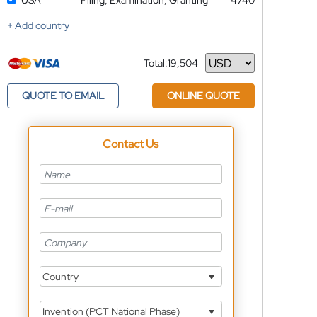
USA
Filing, Examination, Granting
4740
+ Add country
Total:
19,504
Currency
QUOTE TO EMAIL
ONLINE QUOTE
Contact Us
Country
Invention (PCT National Phase)