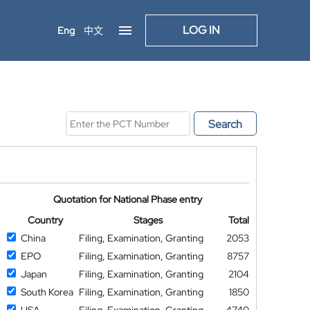
LOG IN
Eng
中文
Search
Quotation for National Phase entry
Country
Stages
Total
China
Filing, Examination, Granting
2053
EPO
Filing, Examination, Granting
8757
Japan
Filing, Examination, Granting
2104
South Korea
Filing, Examination, Granting
1850