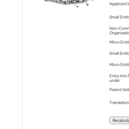
Applicant's
Small Entit
Non-Comm
Organizati
Micro Enti
Small Enti
Micro Enti
Entry into
under
Patent Del
Translation
Recalcul