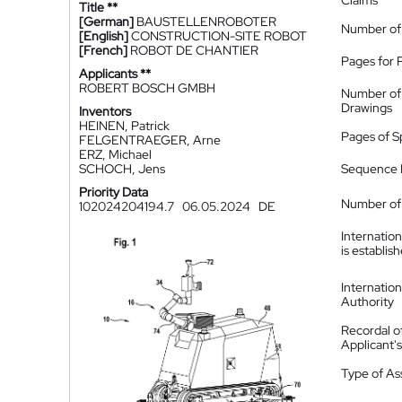
Claims
Title **
[German]
BAUSTELLENROBOTER
Number of
[English]
CONSTRUCTION-SITE ROBOT
[French]
ROBOT DE CHANTIER
Pages for 
Applicants **
ROBERT BOSCH GMBH
Number of
Drawings
Inventors
HEINEN, Patrick
Pages of S
FELGENTRAEGER, Arne
ERZ, Michael
SCHOCH, Jens
Sequence L
Priority Data
Number of 
102024204194.7
06.05.2024
DE
Internatio
is establis
Internatio
Authority
Recordal o
Applicant
Type of A