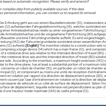
is based on automatic recognition. Please verify and amend if
 compiles data from publicly available sources. If this data
ur personal information, you can contact us to request its removal.
Die Erfindung geht aus von einem Baustellenroboter (10), insbesondere 
n (12) aufweisenden Fahrgestellvorrichtung (14), welcher zumindest ei
g einer Antriebsdrehachse relativ zu einer vorgesehenen Fahrtrichtung (
 die Antriebsdrehachse und die vorgesehene Fahrtrichtung (80) aufges
fbauseite und eine Fahruntergrundseite aufteilt. Es wird vorgeschlagen
eckung (142) der Fahruntergrundseite zumindest einen wesentlichen An
ns (12) aufweist.
[English]
The invention relates to a construction-site r
 comprising a bogie device (14) which has a main frame (12), and comprising
 of a rotational drive axis relative to the intended direction of travel (80)
the rotational drive axis and the intended direction of travel (80) subdiv
ace side. According to the invention, a maximum height extension (142) of
ar to the drive plane, has at least a substantial portion of a maximum tota
 concerne un robot de chantier (10), en particulier un robot de chantier 
incipal (12), et comprenant au moins une unité de réception d'entraînemen
ment en rotation par rapport à la direction de déplacement prévue (80), e
ent couvert par l'axe d'entraînement en rotation et la direction de dépla
 carrosserie de véhicule et un côté de surface de déplacement. Selon l'i
 surface de déplacement, laquelle extension est perpendiculaire au plan 
le d'une hauteur totale maximale (144) du cadre principal (12).