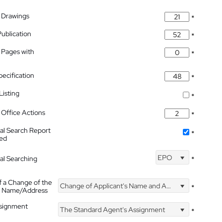
 Drawings
*
Publication
*
 Pages with
*
pecification
*
isting
*
Office Actions
*
nal Search Report
*
hed
EPO
nal Searching
*
f a Change of the
Change of Applicant's Name and Address
*
's Name/Address
ssignment
The Standard Agent's Assignment
*