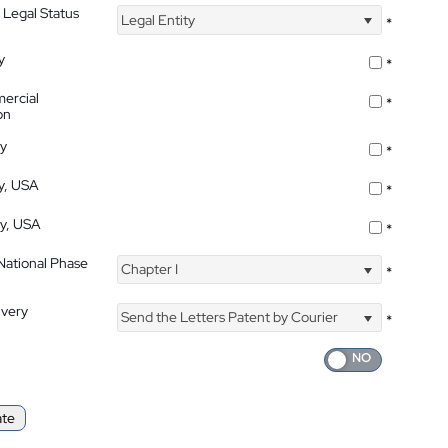
 Legal Status
Legal Entity
*
y
*
ercial
*
on
ty
*
ty, USA
*
ty, USA
*
 National Phase
Chapter I
*
ivery
Send the Letters Patent by Courier
*
ate