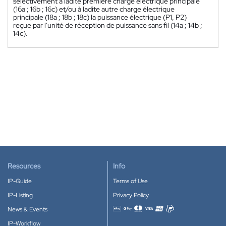
sélectivement à ladite première charge électrique principale
(16a ; 16b ; 16c) et/ou à ladite autre charge électrique
principale (18a ; 18b ; 18c) la puissance électrique (P1, P2)
reçue par l'unité de réception de puissance sans fil (14a ; 14b ;
14c).
Resources
Info
IP-Guide
Terms of Use
IP-Listing
Privacy Policy
News & Events
Accepted payment methods
IP-Workflow