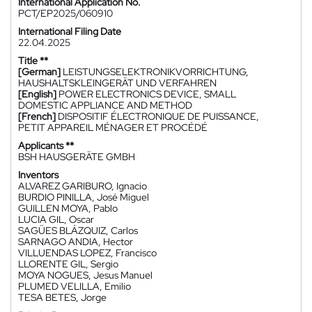
International Application No.
PCT/EP2025/060910
International Filing Date
22.04.2025
Title **
[German]
LEISTUNGSELEKTRONIKVORRICHTUNG,
HAUSHALTSKLEINGERÄT UND VERFAHREN
[English]
POWER ELECTRONICS DEVICE, SMALL
DOMESTIC APPLIANCE AND METHOD
[French]
DISPOSITIF ÉLECTRONIQUE DE PUISSANCE,
PETIT APPAREIL MÉNAGER ET PROCÉDÉ
Applicants **
BSH HAUSGERÄTE GMBH
Inventors
ALVAREZ GARIBURO, Ignacio
BURDIO PINILLA, José Miguel
GUILLEN MOYA, Pablo
LUCIA GIL, Oscar
SAGÜES BLÁZQUIZ, Carlos
SARNAGO ANDIA, Hector
VILLUENDAS LOPEZ, Francisco
LLORENTE GIL, Sergio
MOYA NOGUES, Jesus Manuel
PLUMED VELILLA, Emilio
TESA BETES, Jorge