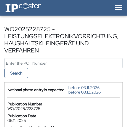
IP-Coster — Home
WO2025228725 -
LEISTUNGSELEKTRONIKVORRICHTUNG,
HAUSHALTSKLEINGERÄT UND
VERFAHREN
Search
before 03.11.2026
National phase entry is expected:
before 03.12.2026
Publication Number
WO/2025/228725
Publication Date
06.11.2025