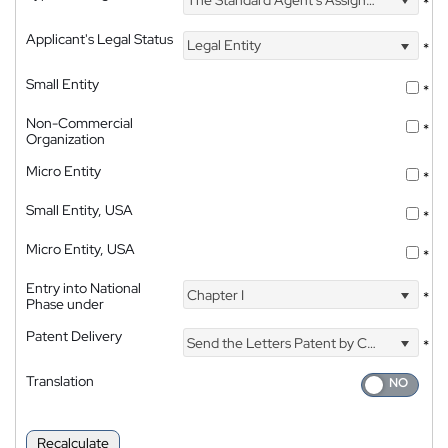
The Standard Agent's Assignment
*
Applicant's Legal Status
Legal Entity
*
Small Entity
*
Non-Commercial
*
Organization
Micro Entity
*
Small Entity, USA
*
Micro Entity, USA
*
Entry into National
Chapter I
*
Phase under
Patent Delivery
Send the Letters Patent by Courier
*
Translation
Recalculate