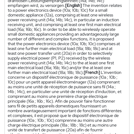
drahtlosen Leistungsempfangseinheit (14a; 14b; 14c)
empfangen wird, zu versorgen.
[English]
The invention relates
to a power electronics device (10a; 10b; 10c) for a small
domestic appliance (12a), comprising at least one wireless
power receiving unit (14a; 14b; 14c), in particular an induction
receiving unit, and comprising at least one first main electrical
load (16a; 16b; 16c). In order to be able to wirelessly operate
small domestic appliances providing an advantageously large
number of different and complex functions, it is proposed
that the power electronics device (10a; 10b; 10c) comprises at
least one further main electrical load (18a; 18b; 18c) and at
least one power transfer unit (20a) in order to selectively
supply electrical power (P1, P2) received by the wireless
power receiving unit (14a; 14b; 14c) to the at least one first
main electrical load (16a; 16b; 16c) and/or the at least one
further main electrical load (18a; 18b; 18c).
[French]
L'invention
concerne un dispositif électronique de puissance (10a ; 10b ;
10c) pour un petit appareil électroménager (12a) comprenant
au moins une unité de réception de puissance sans fil (14a ;
14b ; 14c), en particulier une unité de réception d'induction, et
comprenant au moins une première charge électrique
principale (16a ; 16b ; 16c). Afin de pouvoir faire fonctionner
sans fil de petits appareils domestiques fournissant un
nombre avantageusement important de fonctions différentes
et complexes, il est proposé que le dispositif électronique de
puissance (10a ; 10b ; 10c) comprenne au moins une autre
charge électrique principale (18a ; 18b ; 18c) et au moins une
unité de transfert de puissance (20a) afin de fournir