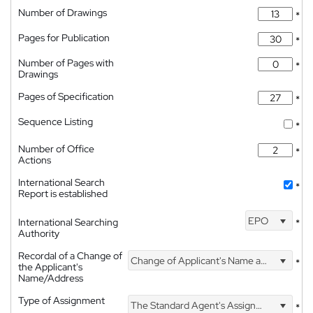
Number of Drawings
*
Pages for Publication
*
Number of Pages with
*
Drawings
Pages of Specification
*
Sequence Listing
*
Number of Office
*
Actions
International Search
*
Report is established
EPO
International Searching
*
Authority
Recordal of a Change of
Change of Applicant's Name and Address
*
the Applicant's
Name/Address
Type of Assignment
The Standard Agent's Assignment
*