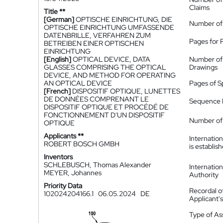
Claims
Title **
[German]
OPTISCHE EINRICHTUNG, DIE
Number of
OPTISCHE EINRICHTUNG UMFASSENDE
DATENBRILLE, VERFAHREN ZUM
Pages for 
BETREIBEN EINER OPTISCHEN
EINRICHTUNG
[English]
OPTICAL DEVICE, DATA
Number of
GLASSES COMPRISING THE OPTICAL
Drawings
DEVICE, AND METHOD FOR OPERATING
AN OPTICAL DEVICE
Pages of S
[French]
DISPOSITIF OPTIQUE, LUNETTES
DE DONNÉES COMPRENANT LE
Sequence L
DISPOSITIF OPTIQUE ET PROCÉDÉ DE
FONCTIONNEMENT D'UN DISPOSITIF
Number of 
OPTIQUE
Applicants **
Internatio
ROBERT BOSCH GMBH
is establis
Inventors
SCHLEBUSCH, Thomas Alexander
Internatio
MEYER, Johannes
Authority
Priority Data
Recordal o
102024204166.1
06.05.2024
DE
Applicant
Type of A