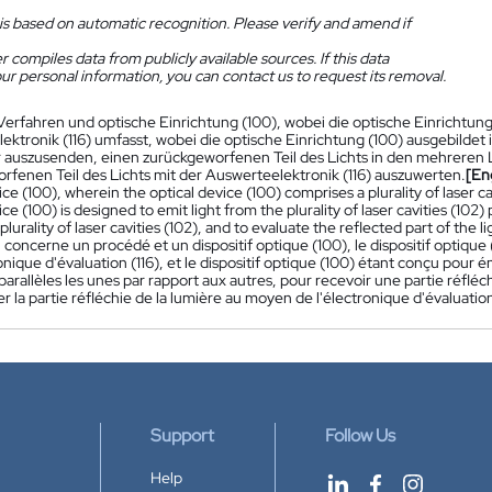
is based on automatic recognition. Please verify and amend if
 compiles data from publicly available sources. If this data
ur personal information, you can contact us to request its removal.
Verfahren und optische Einrichtung (100), wobei die optische Einrichtun
ktronik (116) umfasst, wobei die optische Einrichtung (100) ausgebildet i
 auszusenden, einen zurückgeworfenen Teil des Lichts in den mehreren 
rfenen Teil des Lichts mit der Auswerteelektronik (116) auszuwerten.
[En
ice (100), wherein the optical device (100) comprises a plurality of laser ca
ice (100) is designed to emit light from the plurality of laser cavities (102)
e plurality of laser cavities (102), and to evaluate the reflected part of the 
 concerne un procédé et un dispositif optique (100), le dispositif optique 
nique d'évaluation (116), et le dispositif optique (100) étant conçu pour éme
 parallèles les unes par rapport aux autres, pour recevoir une partie réfléchi
r la partie réfléchie de la lumière au moyen de l'électronique d'évaluation
Support
Follow Us
Help