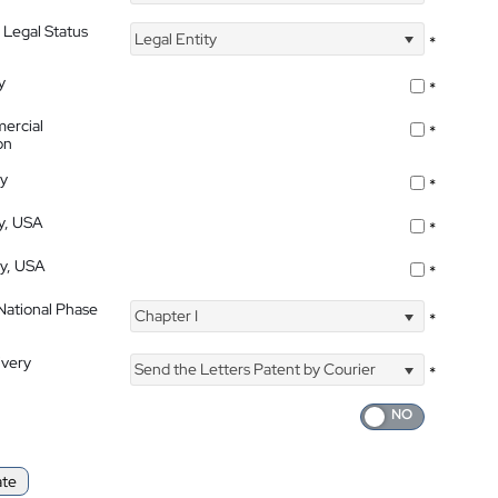
 Legal Status
Legal Entity
*
y
*
ercial
*
on
ty
*
ty, USA
*
ty, USA
*
 National Phase
Chapter I
*
ivery
Send the Letters Patent by Courier
*
ate