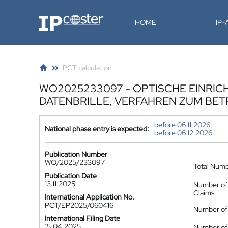
IP-Coster
HOME
IP
PCT calculation
WO2025233097 - OPTISCHE EINRIC
DATENBRILLE, VERFAHREN ZUM BET
before 06.11.2026
National phase entry is expected:
before 06.12.2026
Publication Number
WO/2025/233097
Total Num
Publication Date
13.11.2025
Number of
Claims
International Application No.
PCT/EP2025/060416
Number of 
International Filing Date
15.04.2025
Number of