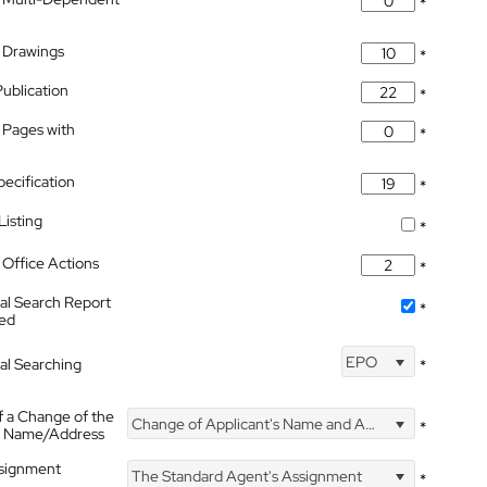
*
 Drawings
*
Publication
*
 Pages with
*
pecification
*
isting
*
Office Actions
*
nal Search Report
*
hed
EPO
nal Searching
*
f a Change of the
Change of Applicant's Name and Address
*
's Name/Address
ssignment
The Standard Agent's Assignment
*