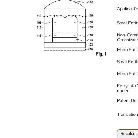
Applicant's
Small Entit
Non-Comm
Organizati
Micro Enti
Small Enti
Micro Enti
Entry into
under
Patent Del
Translation
Recalcul