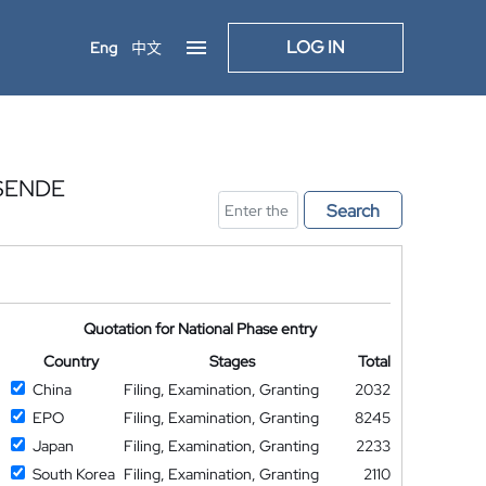
LOG IN
Eng
中文
SENDE
Search
Quotation for National Phase entry
Country
Stages
Total
China
Filing, Examination, Granting
2032
EPO
Filing, Examination, Granting
8245
Japan
Filing, Examination, Granting
2233
South Korea
Filing, Examination, Granting
2110