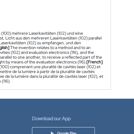
g (100) mehrere Laserkavitäten (102) und eine
st, Licht aus den mehreren Laserkavitäten (102) parallel
Laserkavitäten (102) zu empfangen, und den
glish]
The invention relates to a method and to an
vities (102) and evaluation electronics (116), and the
 parallel to one another, to receive a reflected part of the
light by means of the evaluation electronics (116).
[French]
(100) comprenant une pluralité de cavités laser (102) et
ttre de la lumière à partir de la pluralité de cavités
e de la lumière dans la pluralité de cavités laser (102), et
 (116).
Download our App
Google Play