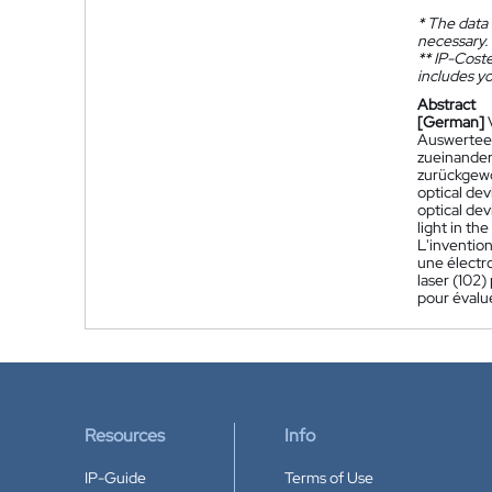
*
The data 
necessary.
**
IP-Coster
includes yo
Abstract
[German]
Auswerteele
zueinander
zurückgewo
optical dev
optical dev
light in th
L'invention
une électro
laser (102)
pour évalue
Resources
Info
IP-Guide
Terms of Use