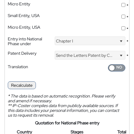
Micro Entity
*
Small Entity, USA
*
Micro Entity, USA
*
Entry into National
Chapter I
*
Phase under
Patent Delivery
Send the Letters Patent by Courier
*
Translation
Recalculate
*
The data is based on automatic recognition. Please verify
and amend if necessary.
**
IP-Coster compiles data from publicly available sources. If
this data includes your personal information, you can contact
us to request its removal.
Quotation for National Phase entry
Country
Stages
Total