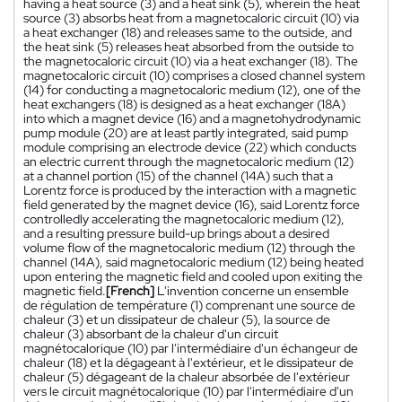
having a heat source (3) and a heat sink (5), wherein the heat
source (3) absorbs heat from a magnetocaloric circuit (10) via
a heat exchanger (18) and releases same to the outside, and
the heat sink (5) releases heat absorbed from the outside to
the magnetocaloric circuit (10) via a heat exchanger (18). The
magnetocaloric circuit (10) comprises a closed channel system
(14) for conducting a magnetocaloric medium (12), one of the
heat exchangers (18) is designed as a heat exchanger (18A)
into which a magnet device (16) and a magnetohydrodynamic
pump module (20) are at least partly integrated, said pump
module comprising an electrode device (22) which conducts
an electric current through the magnetocaloric medium (12)
at a channel portion (15) of the channel (14A) such that a
Lorentz force is produced by the interaction with a magnetic
field generated by the magnet device (16), said Lorentz force
controlledly accelerating the magnetocaloric medium (12),
and a resulting pressure build-up brings about a desired
volume flow of the magnetocaloric medium (12) through the
channel (14A), said magnetocaloric medium (12) being heated
upon entering the magnetic field and cooled upon exiting the
magnetic field.
[French]
L'invention concerne un ensemble
de régulation de température (1) comprenant une source de
chaleur (3) et un dissipateur de chaleur (5), la source de
chaleur (3) absorbant de la chaleur d'un circuit
magnétocalorique (10) par l'intermédiaire d'un échangeur de
chaleur (18) et la dégageant à l'extérieur, et le dissipateur de
chaleur (5) dégageant de la chaleur absorbée de l'extérieur
vers le circuit magnétocalorique (10) par l'intermédiaire d'un