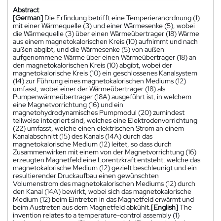
Abstract
[German]
Die Erfindung betrifft eine Temperieranordnung (1)
mit einer Wärmequelle (3) und einer Wärmesenke (5), wobei
die Wärmequelle (3) über einen Wärmeübertrager (18) Wärme
aus einem magnetokalorischen Kreis (10) aufnimmt und nach
außen abgibt, und die Wärmesenke (5) von außen
aufgenommene Wärme über einen Wärmeübertrager (18) an
den magnetokalorischen Kreis (10) abgibt, wobei der
magnetokalorische Kreis (10) ein geschlossenes Kanalsystem
(14) zur Führung eines magnetokalorischen Mediums (12)
umfasst, wobei einer der Wärmeübertrager (18) als
Pumpenwärmeübertrager (18A) ausgeführt ist, in welchem
eine Magnetvorrichtung (16) und ein
magnetohydrodynamisches Pumpmodul (20) zumindest
teilweise integriert sind, welches eine Elektrodenvorrichtung
(22) umfasst, welche einen elektrischen Strom an einem
Kanalabschnitt (15) des Kanals (14A) durch das
magnetokalorische Medium (12) leitet, so dass durch
Zusammenwirken mit einem von der Magnetvorrichtung (16)
erzeugten Magnetfeld eine Lorentzkraft entsteht, welche das
magnetokalorische Medium (12) gezielt beschleunigt und ein
resultierender Druckaufbau einen gewünschten
Volumenstrom des magnetokalorischen Mediums (12) durch
den Kanal (14A) bewirkt, wobei sich das magnetokalorische
Medium (12) beim Eintreten in das Magnetfeld erwärmt und
beim Austreten aus dem Magnetfeld abkühlt.
[English]
The
invention relates to a temperature-control assembly (1)