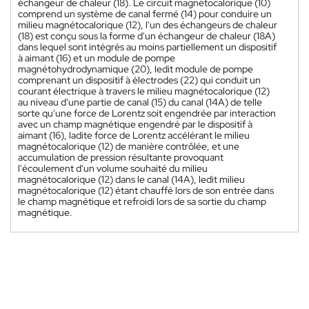
échangeur de chaleur (18). Le circuit magnétocalorique (10)
comprend un système de canal fermé (14) pour conduire un
milieu magnétocalorique (12), l'un des échangeurs de chaleur
(18) est conçu sous la forme d'un échangeur de chaleur (18A)
dans lequel sont intégrés au moins partiellement un dispositif
à aimant (16) et un module de pompe
magnétohydrodynamique (20), ledit module de pompe
comprenant un dispositif à électrodes (22) qui conduit un
courant électrique à travers le milieu magnétocalorique (12)
au niveau d'une partie de canal (15) du canal (14A) de telle
sorte qu'une force de Lorentz soit engendrée par interaction
avec un champ magnétique engendré par le dispositif à
aimant (16), ladite force de Lorentz accélérant le milieu
magnétocalorique (12) de manière contrôlée, et une
accumulation de pression résultante provoquant
l'écoulement d'un volume souhaité du milieu
magnétocalorique (12) dans le canal (14A), ledit milieu
magnétocalorique (12) étant chauffé lors de son entrée dans
le champ magnétique et refroidi lors de sa sortie du champ
magnétique.