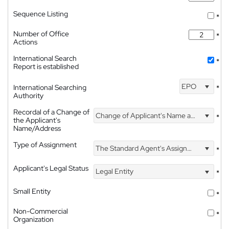
Sequence Listing
*
Number of Office
*
Actions
International Search
*
Report is established
EPO
International Searching
*
Authority
Recordal of a Change of
Change of Applicant's Name and Address
*
the Applicant's
Name/Address
Type of Assignment
The Standard Agent's Assignment
*
Applicant's Legal Status
Legal Entity
*
Small Entity
*
Non-Commercial
*
Organization