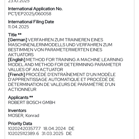
23.10.2025
International Application No.
PCT/EP2025/060058
International Filing Date
11.04.2025
Title **
[German]
VERFAHREN ZUM TRAINIEREN EINES
MASCHINENLERNMODELLS UND VERFAHREN ZUM
BESTIMMEN VON PARAMETERWERTEN EINES
AKTUATORS
[English]
METHOD FOR TRAINING A MACHINE LEARNING
MODEL AND METHOD FOR DETERMINING PARAMETER
VALUES OF AN ACTUATOR
[French]
PROCÉDÉ D'ENTRAÎNEMENT D'UN MODÈLE
D'APPRENTISSAGE AUTOMATIQUE ET PROCÉDÉ DE
DÉTERMINATION DE VALEURS DE PARAMÈTRE D'UN
ACTIONNEUR
Applicants **
ROBERT BOSCH GMBH
Inventors
MOSER, Konrad
Priority Data
102024203577.7
18.04.2024
DE
102025112389.6
31.03.2025
DE