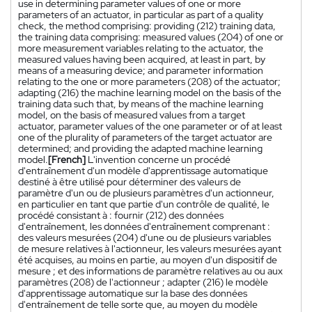
use in determining parameter values of one or more
parameters of an actuator, in particular as part of a quality
check, the method comprising: providing (212) training data,
the training data comprising: measured values (204) of one or
more measurement variables relating to the actuator, the
measured values having been acquired, at least in part, by
means of a measuring device; and parameter information
relating to the one or more parameters (208) of the actuator;
adapting (216) the machine learning model on the basis of the
training data such that, by means of the machine learning
model, on the basis of measured values from a target
actuator, parameter values of the one parameter or of at least
one of the plurality of parameters of the target actuator are
determined; and providing the adapted machine learning
model.
[French]
L'invention concerne un procédé
d'entraînement d'un modèle d'apprentissage automatique
destiné à être utilisé pour déterminer des valeurs de
paramètre d'un ou de plusieurs paramètres d'un actionneur,
en particulier en tant que partie d'un contrôle de qualité, le
procédé consistant à : fournir (212) des données
d'entraînement, les données d'entraînement comprenant :
des valeurs mesurées (204) d'une ou de plusieurs variables
de mesure relatives à l'actionneur, les valeurs mesurées ayant
été acquises, au moins en partie, au moyen d'un dispositif de
mesure ; et des informations de paramètre relatives au ou aux
paramètres (208) de l'actionneur ; adapter (216) le modèle
d'apprentissage automatique sur la base des données
d'entraînement de telle sorte que, au moyen du modèle