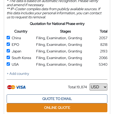
*
The data is based on automatic recognition. Please verify
and amend if necessary.
**
IP-Coster compiles data from publicly available sources. If
this data includes your personal information, you can contact
us to request its removal.
Quotation for National Phase entry
Country
Stages
Total
China
Filing, Examination, Granting
2057
EPO
Filing, Examination, Granting
8218
Japan
Filing, Examination, Granting
2193
South Korea
Filing, Examination, Granting
2066
USA
Filing, Examination, Granting
5340
+ Add country
Total:
19,874
Currency
QUOTE TO EMAIL
ONLINE QUOTE