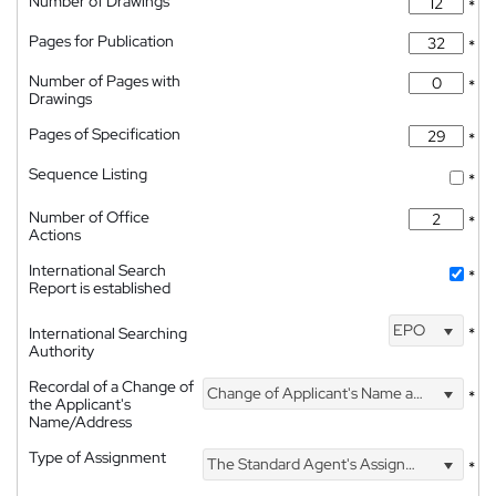
Number of Drawings
*
Pages for Publication
*
Number of Pages with
*
Drawings
Pages of Specification
*
Sequence Listing
*
Number of Office
*
Actions
International Search
*
Report is established
EPO
International Searching
*
Authority
Recordal of a Change of
Change of Applicant's Name and Address
*
the Applicant's
Name/Address
Type of Assignment
The Standard Agent's Assignment
*