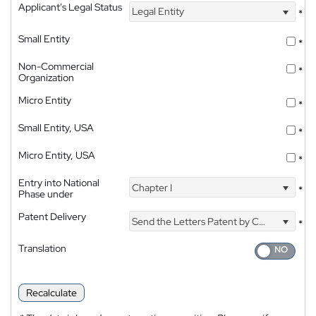
Applicant's Legal Status
Legal Entity
*
Small Entity
*
Non-Commercial
*
Organization
Micro Entity
*
Small Entity, USA
*
Micro Entity, USA
*
Entry into National
Chapter I
*
Phase under
Patent Delivery
Send the Letters Patent by Courier
*
Translation
Recalculate