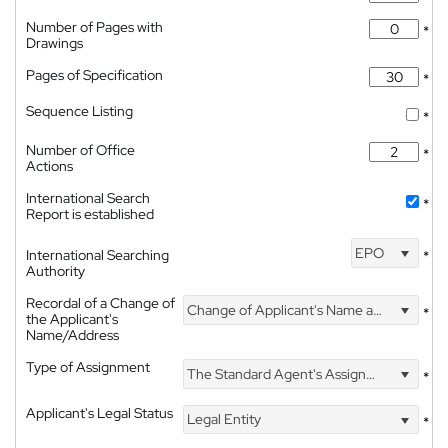
Number of Pages with
*
Drawings
Pages of Specification
*
Sequence Listing
*
Number of Office
*
Actions
International Search
*
Report is established
EPO
International Searching
*
Authority
Recordal of a Change of
Change of Applicant's Name and Address
*
the Applicant's
Name/Address
Type of Assignment
The Standard Agent's Assignment
*
Applicant's Legal Status
Legal Entity
*