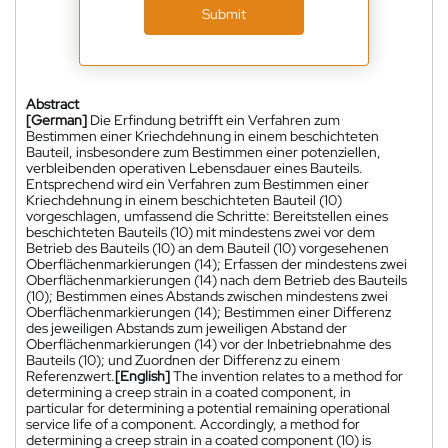
Submit
Abstract
[German]
Die Erfindung betrifft ein Verfahren zum
Bestimmen einer Kriechdehnung in einem beschichteten
Bauteil, insbesondere zum Bestimmen einer potenziellen,
verbleibenden operativen Lebensdauer eines Bauteils.
Entsprechend wird ein Verfahren zum Bestimmen einer
Kriechdehnung in einem beschichteten Bauteil (10)
vorgeschlagen, umfassend die Schritte: Bereitstellen eines
beschichteten Bauteils (10) mit mindestens zwei vor dem
Betrieb des Bauteils (10) an dem Bauteil (10) vorgesehenen
Oberflächenmarkierungen (14); Erfassen der mindestens zwei
Oberflächenmarkierungen (14) nach dem Betrieb des Bauteils
(10); Bestimmen eines Abstands zwischen mindestens zwei
Oberflächenmarkierungen (14); Bestimmen einer Differenz
des jeweiligen Abstands zum jeweiligen Abstand der
Oberflächenmarkierungen (14) vor der Inbetriebnahme des
Bauteils (10); und Zuordnen der Differenz zu einem
Referenzwert.
[English]
The invention relates to a method for
determining a creep strain in a coated component, in
particular for determining a potential remaining operational
service life of a component. Accordingly, a method for
determining a creep strain in a coated component (10) is