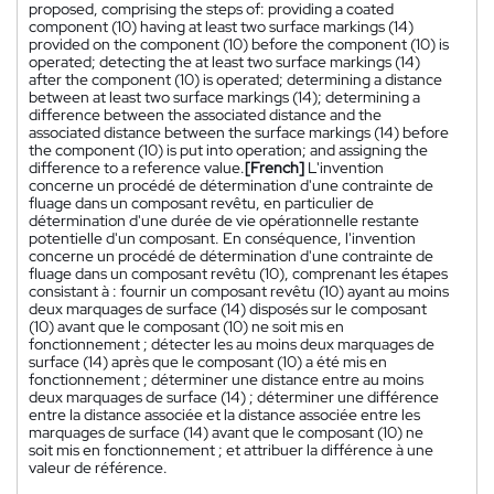
proposed, comprising the steps of: providing a coated
component (10) having at least two surface markings (14)
provided on the component (10) before the component (10) is
operated; detecting the at least two surface markings (14)
after the component (10) is operated; determining a distance
between at least two surface markings (14); determining a
difference between the associated distance and the
associated distance between the surface markings (14) before
the component (10) is put into operation; and assigning the
difference to a reference value.
[French]
L'invention
concerne un procédé de détermination d'une contrainte de
fluage dans un composant revêtu, en particulier de
détermination d'une durée de vie opérationnelle restante
potentielle d'un composant. En conséquence, l'invention
concerne un procédé de détermination d'une contrainte de
fluage dans un composant revêtu (10), comprenant les étapes
consistant à : fournir un composant revêtu (10) ayant au moins
deux marquages de surface (14) disposés sur le composant
(10) avant que le composant (10) ne soit mis en
fonctionnement ; détecter les au moins deux marquages de
surface (14) après que le composant (10) a été mis en
fonctionnement ; déterminer une distance entre au moins
deux marquages de surface (14) ; déterminer une différence
entre la distance associée et la distance associée entre les
marquages de surface (14) avant que le composant (10) ne
soit mis en fonctionnement ; et attribuer la différence à une
valeur de référence.