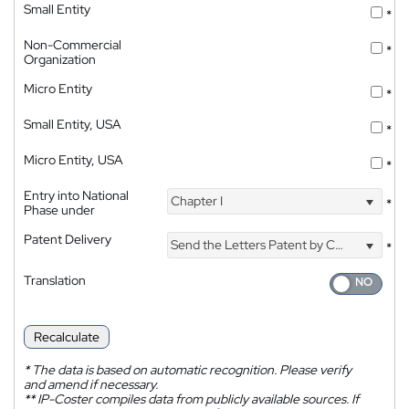
Small Entity
*
Non-Commercial
*
Organization
Micro Entity
*
Small Entity, USA
*
Micro Entity, USA
*
Entry into National
Chapter I
*
Phase under
Patent Delivery
Send the Letters Patent by Courier
*
Translation
Recalculate
*
The data is based on automatic recognition. Please verify
and amend if necessary.
**
IP-Coster compiles data from publicly available sources. If