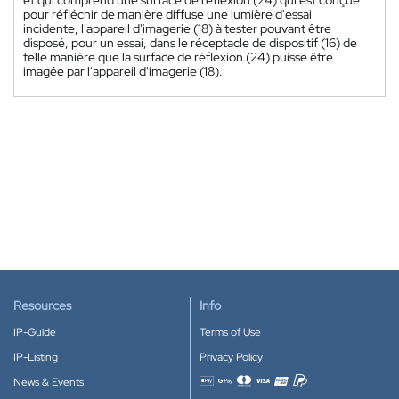
pour réfléchir de manière diffuse une lumière d'essai
incidente, l'appareil d'imagerie (18) à tester pouvant être
disposé, pour un essai, dans le réceptacle de dispositif (16) de
telle manière que la surface de réflexion (24) puisse être
imagée par l'appareil d'imagerie (18).
Resources
Info
IP-Guide
Terms of Use
IP-Listing
Privacy Policy
News & Events
Accepted payment methods