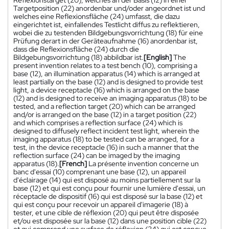
Targetposition (22) anordenbar und/oder angeordnet ist und
welches eine Reflexionsfläche (24) umfasst, die dazu
eingerichtet ist, einfallendes Testlicht diffus zu reflektieren,
wobei die zu testenden Bildgebungsvorrichtung (18) für eine
Prüfung derart in der Geräteaufnahme (16) anordenbar ist,
dass die Reflexionsfläche (24) durch die
Bildgebungsvorrichtung (18) abbildbar ist.
[English]
The
present invention relates to a test bench (10), comprising a
base (12), an illumination apparatus (14) which is arranged at
least partially on the base (12) and is designed to provide test
light, a device receptacle (16) which is arranged on the base
(12) and is designed to receive an imaging apparatus (18) to be
tested, and a reflection target (20) which can be arranged
and/or is arranged on the base (12) in a target position (22)
and which comprises a reflection surface (24) which is
designed to diffusely reflect incident test light, wherein the
imaging apparatus (18) to be tested can be arranged, for a
test, in the device receptacle (16) in such a manner that the
reflection surface (24) can be imaged by the imaging
apparatus (18).
[French]
La présente invention concerne un
banc d'essai (10) comprenant une base (12), un appareil
d'éclairage (14) qui est disposé au moins partiellement sur la
base (12) et qui est conçu pour fournir une lumière d'essai, un
réceptacle de dispositif (16) qui est disposé sur la base (12) et
qui est conçu pour recevoir un appareil d'imagerie (18) à
tester, et une cible de réflexion (20) qui peut être disposée
et/ou est disposée sur la base (12) dans une position cible (22)
et qui comprend une surface de réflexion (24) qui est conçue