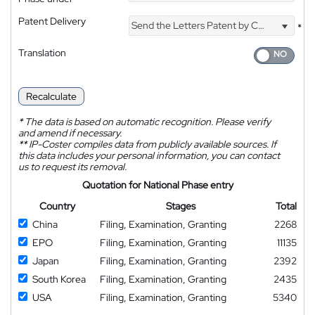
Patent Delivery
Send the Letters Patent by Courier
*
Translation
Recalculate
*
The data is based on automatic recognition. Please verify
and amend if necessary.
**
IP-Coster compiles data from publicly available sources. If
this data includes your personal information, you can contact
us to request its removal.
Quotation for National Phase entry
Country
Stages
Total
China
Filing, Examination, Granting
2268
EPO
Filing, Examination, Granting
11135
Japan
Filing, Examination, Granting
2392
South Korea
Filing, Examination, Granting
2435
USA
Filing, Examination, Granting
5340