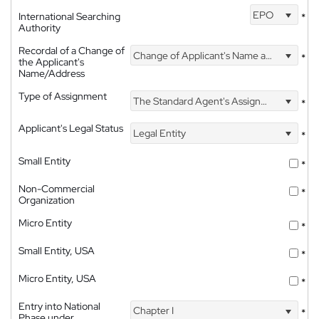
EPO
International Searching
*
Authority
Recordal of a Change of
Change of Applicant's Name and Address
*
the Applicant's
Name/Address
Type of Assignment
The Standard Agent's Assignment
*
Applicant's Legal Status
Legal Entity
*
Small Entity
*
Non-Commercial
*
Organization
Micro Entity
*
Small Entity, USA
*
Micro Entity, USA
*
Entry into National
Chapter I
*
Phase under