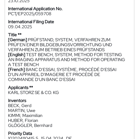
23.10.2025
International Application No.
PCT/EP2025/059708
International Filing Date
09.04.2025
Title **
[German]
PRÜFSTAND, SYSTEM, VERFAHREN ZUM
PRÜFEN EINER BILDGEBUNGSVORRICHTUNG UND
VERFAHREN ZUM BETRIEB EINES PRÜFSTANDS
[English]
TEST BENCH, SYSTEM, METHOD FOR TESTING
AN IMAGING APPARATUS AND METHOD FOR OPERATING
A TEST BENCH
[French]
BANC D'ESSAI, SYSTÈME, PROCÉDÉ D'ESSAI
D'UN APPAREIL D'IMAGERIE ET PROCÉDÉ DE
COMMANDE D'UN BANC D'ESSAI
Applicants **
KARL STORZ SE & CO. KG
Inventors
BECK, Gerd
MARTIN, Uwe
KIMMI, Maximilian
HUBER, Florian
GLÖGGLER, Bernhard
Priority Data
102024110415.5
15.04.2024
DE