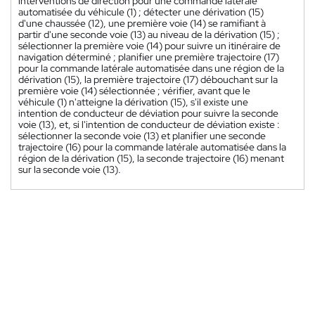
interventions de direction pour une commande latérale
automatisée du véhicule (1) ; détecter une dérivation (15)
d'une chaussée (12), une première voie (14) se ramifiant à
partir d'une seconde voie (13) au niveau de la dérivation (15) ;
sélectionner la première voie (14) pour suivre un itinéraire de
navigation déterminé ; planifier une première trajectoire (17)
pour la commande latérale automatisée dans une région de la
dérivation (15), la première trajectoire (17) débouchant sur la
première voie (14) sélectionnée ; vérifier, avant que le
véhicule (1) n'atteigne la dérivation (15), s'il existe une
intention de conducteur de déviation pour suivre la seconde
voie (13), et, si l'intention de conducteur de déviation existe :
sélectionner la seconde voie (13) et planifier une seconde
trajectoire (16) pour la commande latérale automatisée dans la
région de la dérivation (15), la seconde trajectoire (16) menant
sur la seconde voie (13).