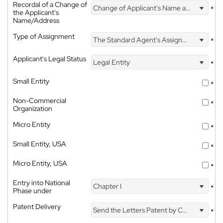
Recordal of a Change of
Change of Applicant's Name and Address
*
the Applicant's
Name/Address
Type of Assignment
The Standard Agent's Assignment
*
Applicant's Legal Status
Legal Entity
*
Small Entity
*
Non-Commercial
*
Organization
Micro Entity
*
Small Entity, USA
*
Micro Entity, USA
*
Entry into National
Chapter I
*
Phase under
Patent Delivery
Send the Letters Patent by Courier
*