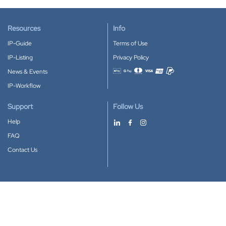
Resources
Info
IP-Guide
Terms of Use
IP-Listing
Privacy Policy
News & Events
Accepted payment methods
IP-Workflow
Support
Follow Us
Help
FAQ
Contact Us
Download our App
Google Play
Apple Store