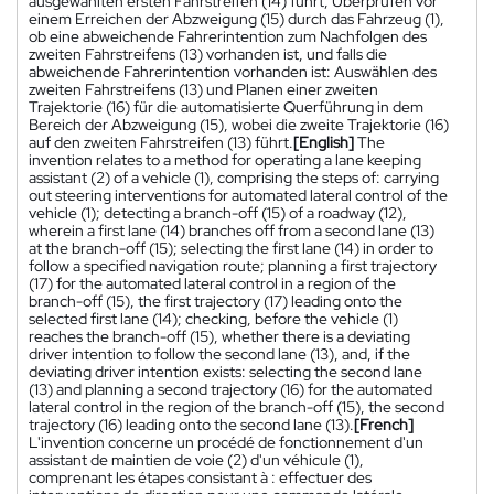
ausgewählten ersten Fahrstreifen (14) führt, Überprüfen vor
einem Erreichen der Abzweigung (15) durch das Fahrzeug (1),
ob eine abweichende Fahrerintention zum Nachfolgen des
zweiten Fahrstreifens (13) vorhanden ist, und falls die
abweichende Fahrerintention vorhanden ist: Auswählen des
zweiten Fahrstreifens (13) und Planen einer zweiten
Trajektorie (16) für die automatisierte Querführung in dem
Bereich der Abzweigung (15), wobei die zweite Trajektorie (16)
auf den zweiten Fahrstreifen (13) führt.
[English]
The
invention relates to a method for operating a lane keeping
assistant (2) of a vehicle (1), comprising the steps of: carrying
out steering interventions for automated lateral control of the
vehicle (1); detecting a branch-off (15) of a roadway (12),
wherein a first lane (14) branches off from a second lane (13)
at the branch-off (15); selecting the first lane (14) in order to
follow a specified navigation route; planning a first trajectory
(17) for the automated lateral control in a region of the
branch-off (15), the first trajectory (17) leading onto the
selected first lane (14); checking, before the vehicle (1)
reaches the branch-off (15), whether there is a deviating
driver intention to follow the second lane (13), and, if the
deviating driver intention exists: selecting the second lane
(13) and planning a second trajectory (16) for the automated
lateral control in the region of the branch-off (15), the second
trajectory (16) leading onto the second lane (13).
[French]
L'invention concerne un procédé de fonctionnement d'un
assistant de maintien de voie (2) d'un véhicule (1),
comprenant les étapes consistant à : effectuer des