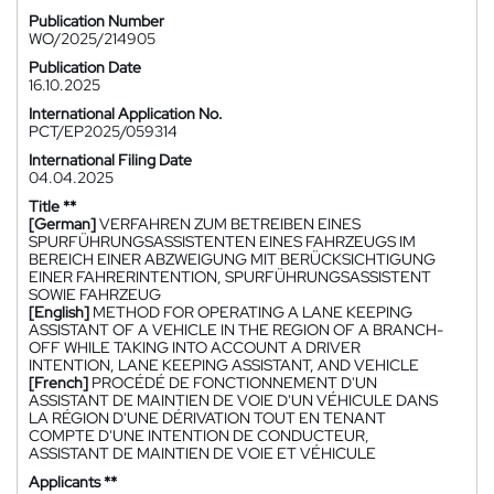
Publication Number
WO/2025/214905
Publication Date
16.10.2025
International Application No.
PCT/EP2025/059314
International Filing Date
04.04.2025
Title **
[German]
VERFAHREN ZUM BETREIBEN EINES
SPURFÜHRUNGSASSISTENTEN EINES FAHRZEUGS IM
BEREICH EINER ABZWEIGUNG MIT BERÜCKSICHTIGUNG
EINER FAHRERINTENTION, SPURFÜHRUNGSASSISTENT
SOWIE FAHRZEUG
[English]
METHOD FOR OPERATING A LANE KEEPING
ASSISTANT OF A VEHICLE IN THE REGION OF A BRANCH-
OFF WHILE TAKING INTO ACCOUNT A DRIVER
INTENTION, LANE KEEPING ASSISTANT, AND VEHICLE
[French]
PROCÉDÉ DE FONCTIONNEMENT D'UN
ASSISTANT DE MAINTIEN DE VOIE D'UN VÉHICULE DANS
LA RÉGION D'UNE DÉRIVATION TOUT EN TENANT
COMPTE D'UNE INTENTION DE CONDUCTEUR,
ASSISTANT DE MAINTIEN DE VOIE ET VÉHICULE
Applicants **