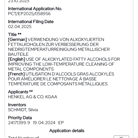
23.10.2025
International Application No.
PCT/EP2025/058956
International Filing Date
02.04.2025
Title **
[German]
VERWENDUNG VON ALKOXYLIERTEN
FETTALKOHOLEN ZUR VERBESSERUNG DER
NIEDRIGTEMPERATURREINIGUNG METALLISCHER
BAUTEILE
[English]
USE OF ALKOXYLATED FATTY ALCOHOLS FOR
IMPROVING THE LOW-TEMPERATURE CLEANING OF
METAL COMPONENTS
[French]
UTILISATION D'ALCOOLS GRAS ALCOXYLÉS
POUR AMÉLIORER LE NETTOYAGE À BASSE
TEMPÉRATURE DE COMPOSANTS MÉTALLIQUES
Applicants **
HENKEL AG & CO. KGAA
Inventors
SCHMIDT, Silvia
Priority Data
24171399.9
19.04.2024
EP
Application details