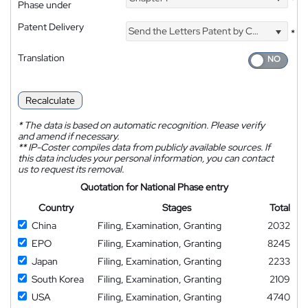
*
Phase under
Patent Delivery
Send the Letters Patent by Courier
*
Translation
Recalculate
*
The data is based on automatic recognition. Please verify
and amend if necessary.
**
IP-Coster compiles data from publicly available sources. If
this data includes your personal information, you can contact
us to request its removal.
Quotation for National Phase entry
Country
Stages
Total
China
Filing, Examination, Granting
2032
EPO
Filing, Examination, Granting
8245
Japan
Filing, Examination, Granting
2233
South Korea
Filing, Examination, Granting
2109
USA
Filing, Examination, Granting
4740