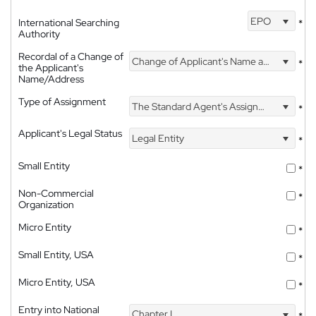
EPO
International Searching
*
Authority
Recordal of a Change of
Change of Applicant's Name and Address
*
the Applicant's
Name/Address
Type of Assignment
The Standard Agent's Assignment
*
Applicant's Legal Status
Legal Entity
*
Small Entity
*
Non-Commercial
*
Organization
Micro Entity
*
Small Entity, USA
*
Micro Entity, USA
*
Entry into National
Chapter I