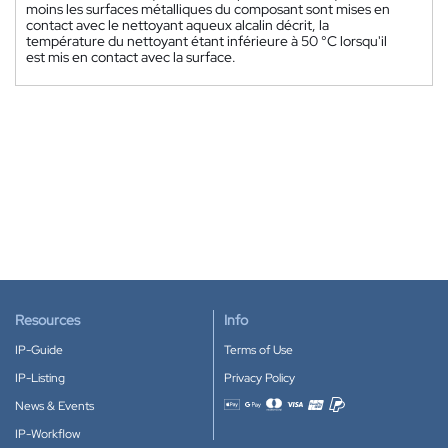
moins les surfaces métalliques du composant sont mises en
contact avec le nettoyant aqueux alcalin décrit, la
température du nettoyant étant inférieure à 50 °C lorsqu'il
est mis en contact avec la surface.
Resources
Info
IP-Guide
Terms of Use
IP-Listing
Privacy Policy
News & Events
Accepted payment methods
IP-Workflow