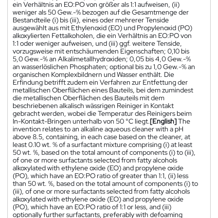
ein Verhältnis an EO:PO von größer als 1:1 aufweisen, (ii)
weniger als 50 Gew.-% bezogen auf die Gesamtmenge der
Bestandteile (i) bis (iii), eines oder mehrerer Tenside
ausgewählt aus mit Ethylenoxid (EO) und Propylenoxid (PO)
alkoxylierten Fettalkoholen, die ein Verhältnis an EO:PO von
1:1 oder weniger aufweisen, und (iii) ggf. weitere Tenside,
vorzugsweise mit entschäumenden Eigenschaften; 0,10 bis
5,0 Gew.-% an Alkalimetallhydroxiden; 0,05 bis 4,0 Gew.-%
an wasserlöslichen Phosphaten; optional bis zu 1,0 Gew.-% an
organischen Komplexbildnern und Wasser enthält. Die
Erfindung betrifft zudem ein Verfahren zur Entfettung der
metallischen Oberflächen eines Bauteils, bei dem zumindest
die metallischen Oberflächen des Bauteils mit dem
beschriebenen alkalisch wässrigen Reiniger in Kontakt
gebracht werden, wobei die Temperatur des Reinigers beim
In-Kontakt-Bringen unterhalb von 50 °C liegt.
[English]
The
invention relates to an alkaline aqueous cleaner with a pH
above 8.5, containing, in each case based on the cleaner, at
least 0.10 wt. % of a surfactant mixture comprising (i) at least
50 wt. %, based on the total amount of components (i) to (iii),
of one or more surfactants selected from fatty alcohols
alkoxylated with ethylene oxide (EO) and propylene oxide
(PO), which have an EO:PO ratio of greater than 1:1, (ii) less
than 50 wt. %, based on the total amount of components (i) to
(iii), of one or more surfactants selected from fatty alcohols
alkoxylated with ethylene oxide (EO) and propylene oxide
(PO), which have an EO:PO ratio of 1:1 or less, and (iii)
optionally further surfactants, preferably with defoaming