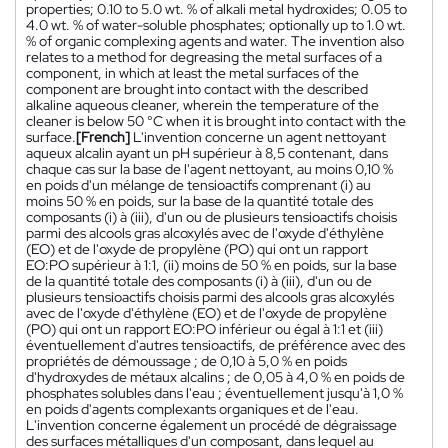
properties; 0.10 to 5.0 wt. % of alkali metal hydroxides; 0.05 to
4.0 wt. % of water-soluble phosphates; optionally up to 1.0 wt.
% of organic complexing agents and water. The invention also
relates to a method for degreasing the metal surfaces of a
component, in which at least the metal surfaces of the
component are brought into contact with the described
alkaline aqueous cleaner, wherein the temperature of the
cleaner is below 50 °C when it is brought into contact with the
surface.
[French]
L'invention concerne un agent nettoyant
aqueux alcalin ayant un pH supérieur à 8,5 contenant, dans
chaque cas sur la base de l'agent nettoyant, au moins 0,10 %
en poids d'un mélange de tensioactifs comprenant (i) au
moins 50 % en poids, sur la base de la quantité totale des
composants (i) à (iii), d'un ou de plusieurs tensioactifs choisis
parmi des alcools gras alcoxylés avec de l'oxyde d'éthylène
(EO) et de l'oxyde de propylène (PO) qui ont un rapport
EO:PO supérieur à 1:1, (ii) moins de 50 % en poids, sur la base
de la quantité totale des composants (i) à (iii), d'un ou de
plusieurs tensioactifs choisis parmi des alcools gras alcoxylés
avec de l'oxyde d'éthylène (EO) et de l'oxyde de propylène
(PO) qui ont un rapport EO:PO inférieur ou égal à 1:1 et (iii)
éventuellement d'autres tensioactifs, de préférence avec des
propriétés de démoussage ; de 0,10 à 5,0 % en poids
d'hydroxydes de métaux alcalins ; de 0,05 à 4,0 % en poids de
phosphates solubles dans l'eau ; éventuellement jusqu'à 1,0 %
en poids d'agents complexants organiques et de l'eau.
L'invention concerne également un procédé de dégraissage
des surfaces métalliques d'un composant, dans lequel au