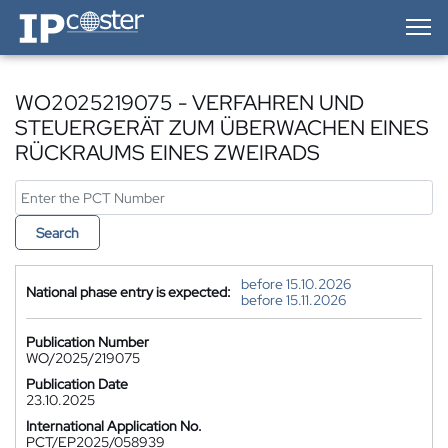
IP-Coster — Home
WO2025219075 - VERFAHREN UND
STEUERGERÄT ZUM ÜBERWACHEN EINES
RÜCKRAUMS EINES ZWEIRADS
Search
before 15.10.2026
National phase entry is expected:
before 15.11.2026
Publication Number
WO/2025/219075
Publication Date
23.10.2025
International Application No.
PCT/EP2025/058939