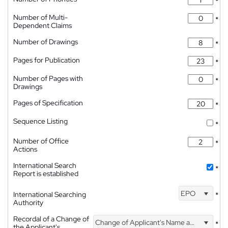
*
Number of Multi-
*
Dependent Claims
Number of Drawings
*
Pages for Publication
*
Number of Pages with
*
Drawings
Pages of Specification
*
Sequence Listing
*
Number of Office
*
Actions
International Search
*
Report is established
EPO
International Searching
*
Authority
Recordal of a Change of
Change of Applicant's Name and Address
*
the Applicant's