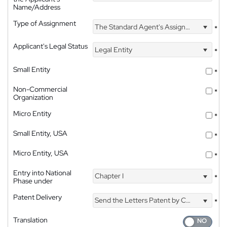
Name/Address
Type of Assignment
The Standard Agent's Assignment
*
Applicant's Legal Status
Legal Entity
*
Small Entity
*
Non-Commercial
*
Organization
Micro Entity
*
Small Entity, USA
*
Micro Entity, USA
*
Entry into National
Chapter I
*
Phase under
Patent Delivery
Send the Letters Patent by Courier
*
Translation