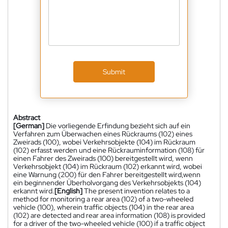
Submit
Abstract
[German]
Die vorliegende Erfindung bezieht sich auf ein
Verfahren zum Überwachen eines Rückraums (102) eines
Zweirads (100), wobei Verkehrsobjekte (104) im Rückraum
(102) erfasst werden und eine Rückrauminformation (108) für
einen Fahrer des Zweirads (100) bereitgestellt wird, wenn
Verkehrsobjekt (104) im Rückraum (102) erkannt wird, wobei
eine Warnung (200) für den Fahrer bereitgestellt wird,wenn
ein beginnender Überholvorgang des Verkehrsobjekts (104)
erkannt wird.
[English]
The present invention relates to a
method for monitoring a rear area (102) of a two-wheeled
vehicle (100), wherein traffic objects (104) in the rear area
(102) are detected and rear area information (108) is provided
for a driver of the two-wheeled vehicle (100) if a traffic object