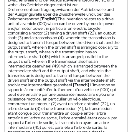
wobei das Getriebe eingerichtet ist zur
Drehmomentübertragung zwischen der Abtriebswelle und
der Ausgangswelle über die Zwischenwelle und über das
Zwischenzahnrad.
[English]
The invention relates to a drive
unit of a vehicle (100) which can be driven by muscle power
and/or motor power, in particular an electric bicycle,
comprising a motor (2) having a driven shaft (22), an output
shaft (3) and a transmission (4), wherein the transmission is
designed to transmit torque between the driven shaft and the
output shaft, wherein the driven shaft is arranged coaxially to
the output shaft, wherein the transmission has an
intermediate shaft (45) which is arranged parallel to the
output shaft, wherein the transmission also has an
intermediate gearwheel (49) which is arranged between the
intermediate shaft and the output shaft, and wherein the
transmission is designed to transmit torque between the
driven shaft and the output shaft via the intermediate shaft
and via the intermediate gearwheel.
[French]
L'invention se
rapporte à une unité d'entraînement d'un véhicule (100) qui
peut être entraîné par une puissance musculaire et/ou une
puissance motrice, en particulier un vélo électrique,
comprenant un moteur (2) ayant un arbre entraîné (22), un
arbre de sortie (3) et une transmission (4), la transmission
étant conçue pour transmettre un couple entre l'arbre
entraîné et l'arbre de sortie, l'arbre entraîné étant coaxial par
rapport à l'arbre de sortie, la transmission ayant un arbre
intermédiaire (45) qui est parallèle à l'arbre de sortie, la
transmission comportant également une roue dentée