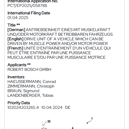
International Application No.
PCT/EP2025/058788
International Filing Date
01.04.2025
Title **
[German]
ANTRIEBSEINHEIT EINES MIT MUSKELKRAFT
UND/ODER MOTORKRAFT BETREIBBAREN FAHRZEUGS
[English]
DRIVE UNIT OF A VEHICLE WHICH CAN BE
DRIVEN BY MUSCLE POWER AND/OR MOTOR POWER
[French]
UNITÉ D'ENTRAÎNEMENT D'UN VÉHICULE QUI
PEUT ÊTRE ENTRAÎNÉ PAR UNE PUISSANCE
MUSCULAIRE ET/OU PAR UNE PUISSANCE MOTRICE
Applicants **
ROBERT BOSCH GMBH
Inventors
HAEUSSERMANN, Conrad
ZIMMERMANN, Christoph
BRAUN, Sigmund
LANDENBERGER, Tobias
Priority Data
102024203265.4
10.04.2024
DE