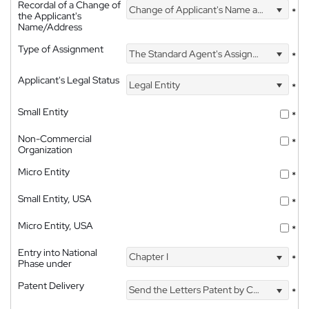
Recordal of a Change of
Change of Applicant's Name and Address
*
the Applicant's
Name/Address
Type of Assignment
The Standard Agent's Assignment
*
Applicant's Legal Status
Legal Entity
*
Small Entity
*
Non-Commercial
*
Organization
Micro Entity
*
Small Entity, USA
*
Micro Entity, USA
*
Entry into National
Chapter I
*
Phase under
Patent Delivery
Send the Letters Patent by Courier
*