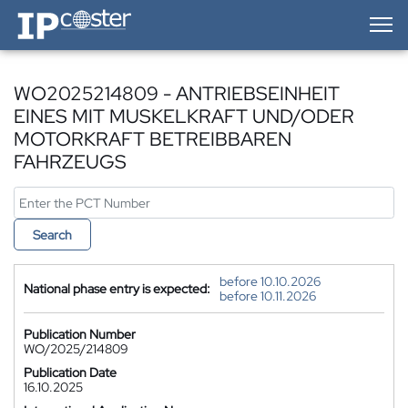
IP-Coster — Home
WO2025214809 - ANTRIEBSEINHEIT
EINES MIT MUSKELKRAFT UND/ODER
MOTORKRAFT BETREIBBAREN
FAHRZEUGS
Search
before 10.10.2026
National phase entry is expected:
before 10.11.2026
Publication Number
WO/2025/214809
Publication Date
16.10.2025