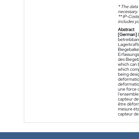
*
The data 
necessary.
**
IP-Coster
includes yo
Abstract
[German]
betreibbar
Lagerkraft
Biegebalke
Erfassungs
des Biegeb
which can 
which comp
being desig
deformation
deformation
une force 
l'ensemble 
capteur de
être déform
mesure éta
capteur de 