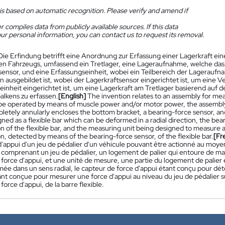
is based on automatic recognition. Please verify and amend if
 compiles data from publicly available sources. If this data
ur personal information, you can contact us to request its removal.
Die Erfindung betrifft eine Anordnung zur Erfassung einer Lagerkraft ein
en Fahrzeugs, umfassend ein Tretlager, eine Lageraufnahme, welche das T
sensor, und eine Erfassungseinheit, wobei ein Teilbereich der Lageraufna
n ausgebildet ist, wobei der Lagerkraftsensor eingerichtet ist, um eine 
einheit eingerichtet ist, um eine Lagerkraft am Tretlager basierend auf 
alkens zu erfassen.
[English]
The invention relates to an assembly for mea
be operated by means of muscle power and/or motor power, the assembly
letely annularly encloses the bottom bracket, a bearing-force sensor, and
ned as a flexible bar which can be deformed in a radial direction, the be
 of the flexible bar, and the measuring unit being designed to measure a
, detected by means of the bearing-force sensor, of the flexible bar.
[Fr
d'appui d'un jeu de pédalier d'un véhicule pouvant être actionné au moye
comprenant un jeu de pédalier, un logement de palier qui entoure de mani
 force d'appui, et une unité de mesure, une partie du logement de palier 
ée dans un sens radial, le capteur de force d'appui étant conçu pour déte
nt conçue pour mesurer une force d'appui au niveau du jeu de pédalier s
force d'appui, de la barre flexible.