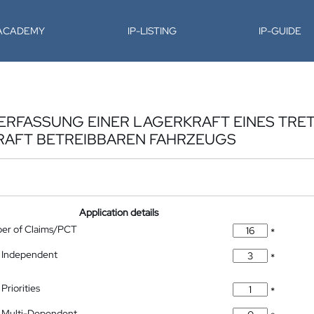
-ACADEMY
IP-LISTING
IP-GUIDE
RFASSUNG EINER LAGERKRAFT EINES TRET
AFT BETREIBBAREN FAHRZEUGS
Application details
ber of Claims/PCT
*
 Independent
*
Priorities
*
 Multi-Dependent