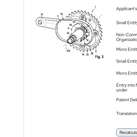
Applicant's
Small Entit
Non-Comm
Organizati
Micro Enti
Small Enti
Micro Enti
Entry into
under
Patent Del
Translation
Recalcul