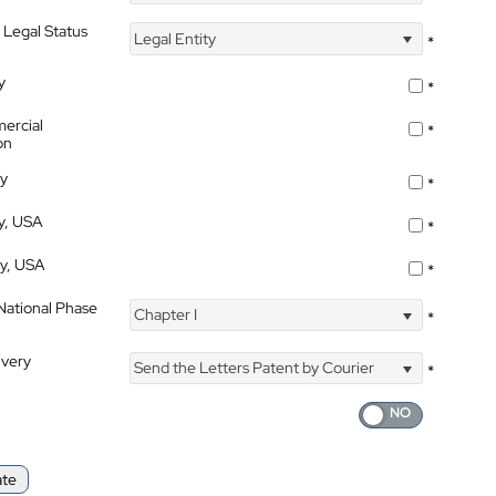
 Legal Status
Legal Entity
*
y
*
ercial
*
on
ty
*
ty, USA
*
ty, USA
*
 National Phase
Chapter I
*
ivery
Send the Letters Patent by Courier
*
ate