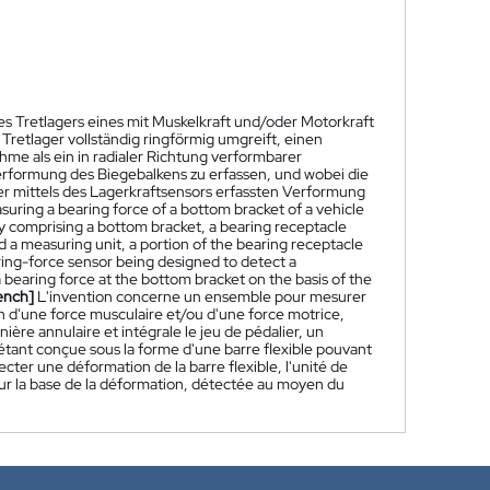
es Tretlagers eines mit Muskelkraft und/oder Motorkraft
retlager vollständig ringförmig umgreift, einen
hme als ein in radialer Richtung verformbarer
Verformung des Biegebalkens zu erfassen, und wobei die
der mittels des Lagerkraftsensors erfassten Verformung
suring a bearing force of a bottom bracket of a vehicle
 comprising a bottom bracket, a bearing receptacle
 a measuring unit, a portion of the bearing receptacle
aring-force sensor being designed to detect a
 bearing force at the bottom bracket on the basis of the
ench]
L'invention concerne un ensemble pour mesurer
n d'une force musculaire et/ou d'une force motrice,
ère annulaire et intégrale le jeu de pédalier, un
étant conçue sous la forme d'une barre flexible pouvant
cter une déformation de la barre flexible, l'unité de
ur la base de la déformation, détectée au moyen du