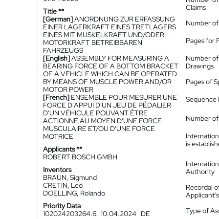
Claims
Title **
[German]
ANORDNUNG ZUR ERFASSUNG
Number of
EINER LAGERKRAFT EINES TRETLAGERS
EINES MIT MUSKELKRAFT UND/ODER
Pages for 
MOTORKRAFT BETREIBBAREN
FAHRZEUGS
[English]
ASSEMBLY FOR MEASURING A
Number of
BEARING FORCE OF A BOTTOM BRACKET
Drawings
OF A VEHICLE WHICH CAN BE OPERATED
BY MEANS OF MUSCLE POWER AND/OR
Pages of S
MOTOR POWER
[French]
ENSEMBLE POUR MESURER UNE
Sequence L
FORCE D'APPUI D'UN JEU DE PÉDALIER
D'UN VÉHICULE POUVANT ÊTRE
Number of 
ACTIONNÉ AU MOYEN D'UNE FORCE
MUSCULAIRE ET/OU D'UNE FORCE
Internatio
MOTRICE
is establis
Applicants **
ROBERT BOSCH GMBH
Internatio
Inventors
Authority
BRAUN, Sigmund
CRETIN, Leo
Recordal o
DOELLING, Rolando
Applicant
Priority Data
Type of A
102024203264.6
10.04.2024
DE