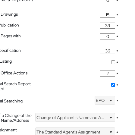
*
 Drawings
*
Publication
*
 Pages with
*
pecification
*
isting
*
Office Actions
*
nal Search Report
*
hed
EPO
nal Searching
*
f a Change of the
Change of Applicant's Name and Address
*
's Name/Address
ssignment
The Standard Agent's Assignment
*