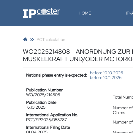
IP-Coster
HOME
IP
PCT calculation
WO2025214808 - ANORDNUNG ZUR E
MUSKELKRAFT UND/ODER MOTORKR
before 10.10.2026
National phase entry is expected:
before 10.11.2026
Publication Number
WO/2025/214808
Total Num
Publication Date
16.10.2025
Number of
Claims
International Application No.
PCT/EP2025/058787
Number of 
International Filing Date
01.04.2025
Number of