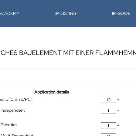
-ACADEMY
IP-LISTING
IP-GUIDE
SCHES BAUELEMENT MIT EINER FLAMMHE
Application details
ber of Claims/PCT
*
 Independent
*
Priorities
*
 Multi-Dependent