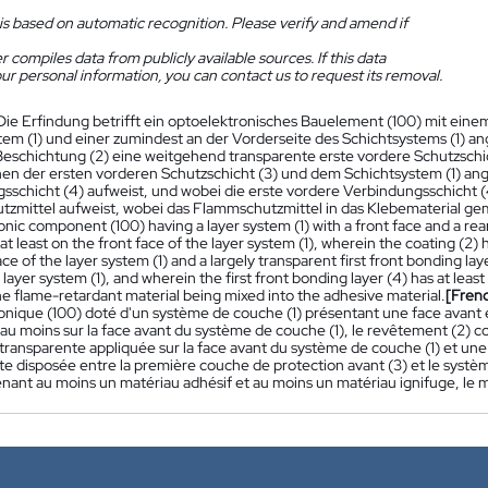
is based on automatic recognition. Please verify and amend if
 compiles data from publicly available sources. If this data
ur personal information, you can contact us to request its removal.
Die Erfindung betrifft ein optoelektronisches Bauelement (100) mit ein
tem (1) und einer zumindest an der Vorderseite des Schichtsystems (1
Beschichtung (2) eine weitgehend transparente erste vordere Schutzschic
hen der ersten vorderen Schutzschicht (3) und dem Schichtsystem (1) a
sschicht (4) aufweist, und wobei die erste vordere Verbindungsschicht 
zmittel aufweist, wobei das Flammschutzmittel in das Klebematerial gemi
nic component (100) having a layer system (1) with a front face and a rea
at least on the front face of the layer system (1), wherein the coating (2) h
ace of the layer system (1) and a largely transparent first front bonding la
 layer system (1), and wherein the first front bonding layer (4) has at lea
he flame-retardant material being mixed into the adhesive material.
[Fren
onique (100) doté d'un système de couche (1) présentant une face avant e
 au moins sur la face avant du système de couche (1), le revêtement (2)
transparente appliquée sur la face avant du système de couche (1) et une
e disposée entre la première couche de protection avant (3) et le systèm
nant au moins un matériau adhésif et au moins un matériau ignifuge, le m