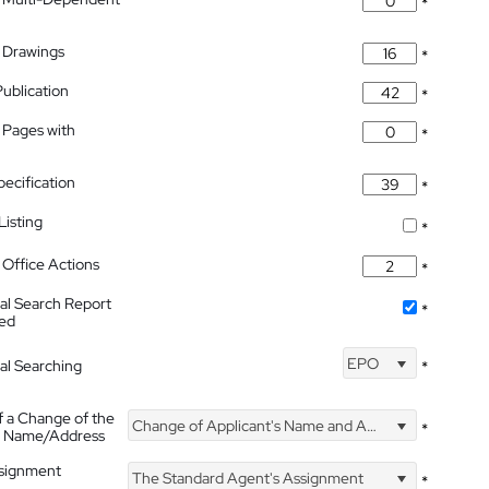
*
 Drawings
*
Publication
*
 Pages with
*
pecification
*
isting
*
Office Actions
*
nal Search Report
*
hed
EPO
nal Searching
*
f a Change of the
Change of Applicant's Name and Address
*
's Name/Address
ssignment
The Standard Agent's Assignment
*