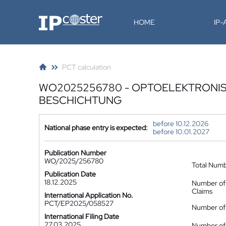
IP-Coster
HOME
IP
PCT calculation
WO2025256780 - OPTOELEKTRONI
BESCHICHTUNG
before 10.12.2026
National phase entry is expected:
before 10.01.2027
Publication Number
WO/2025/256780
Total Num
Publication Date
18.12.2025
Number of
Claims
International Application No.
PCT/EP2025/058527
Number of 
International Filing Date
27.03.2025
Number of