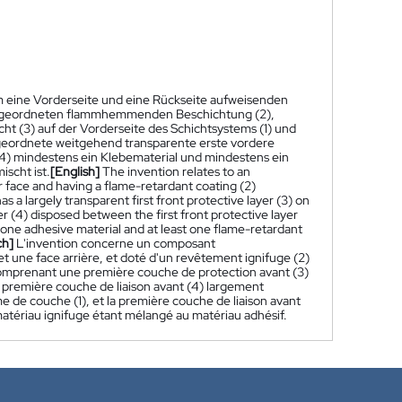
em eine Vorderseite und eine Rückseite aufweisenden
) angeordneten flammhemmenden Beschichtung (2),
ht (3) auf der Vorderseite des Schichtsystems (1) und
ngeordnete weitgehend transparente erste vordere
(4) mindestens ein Klebematerial und mindestens ein
scht ist.
[English]
The invention relates to an
r face and having a flame-retardant coating (2)
as a largely transparent first front protective layer (3) on
yer (4) disposed between the first front protective layer
st one adhesive material and at least one flame-retardant
ch]
L'invention concerne un composant
t une face arrière, et doté d'un revêtement ignifuge (2)
 comprenant une première couche de protection avant (3)
 première couche de liaison avant (4) largement
e de couche (1), et la première couche de liaison avant
atériau ignifuge étant mélangé au matériau adhésif.