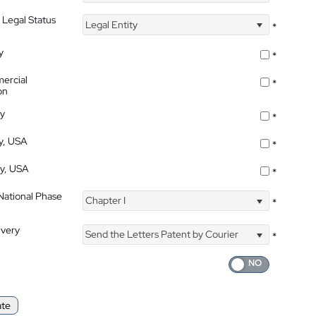
 Legal Status
Legal Entity
*
y
*
ercial
*
on
ty
*
ty, USA
*
ty, USA
*
 National Phase
Chapter I
*
ivery
Send the Letters Patent by Courier
*
ate