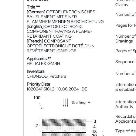
Claims
Title **
[German]
OPTOELEKTRONISCHES
Number of
BAUELEMENT MIT EINER
FLAMMHEMMENDEN BESCHICHTUNG
Pages for 
[English]
OPTOELECTRONIC
COMPONENT HAVING A FLAME-
RETARDANT COATING
Number of
[French]
COMPOSANT
Drawings
OPTOÉLECTRONIQUE DOTÉ D'UN
REVÊTEMENT IGNIFUGE
Pages of S
Applicants **
Sequence L
HELIATEK GMBH
Inventors
Number of 
CHUNSOD, Petchara
Priority Data
Internatio
102024116161.2
10.06.2024
DE
is establis
Internatio
Authority
Recordal o
Applicant
Type of A