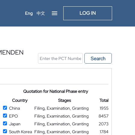
LOG IN
Eng
中文
MMENDEN
Search
Quotation for National Phase entry
Country
Stages
Total
China
Filing, Examination, Granting
1955
EPO
Filing, Examination, Granting
8457
Japan
Filing, Examination, Granting
2073
South Korea
Filing, Examination, Granting
1784