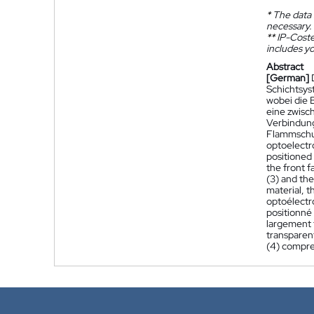
*
The data 
necessary.
**
IP-Coster
includes yo
Abstract
[German]
Schichtsys
wobei die 
eine zwisc
Verbindung
Flammschut
optoelectro
positioned 
the front f
(3) and the
material, t
optoélectr
positionné
largement 
transparent
(4) compre