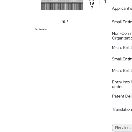
Applicant's
Small Entit
Non-Comm
Organizati
Micro Enti
Small Enti
Micro Enti
Entry into
under
Patent Del
Translation
Recalcul