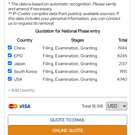
*
The data is based on automatic recognition. Please verify
and amend if necessary.
**
IP-Coster compiles data from publicly available sources. If
this data includes your personal information, you can contact
us to request its removal.
Quotation for National Phase entry
Country
Stages
Total
China
Filing, Examination, Granting
1944
EPO
Filing, Examination, Granting
8245
Japan
Filing, Examination, Granting
2137
South Korea
Filing, Examination, Granting
1915
USA
Filing, Examination, Granting
4740
+ Add country
Total:
18,981
Currency
QUOTE TO EMAIL
ONLINE QUOTE