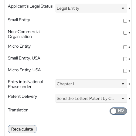
Applicant's Legal Status
Legal Entity
*
Small Entity
*
Non-Commercial
*
Organization
Micro Entity
*
Small Entity, USA
*
Micro Entity, USA
*
Entry into National
Chapter I
*
Phase under
Patent Delivery
Send the Letters Patent by Courier
*
Translation
Recalculate