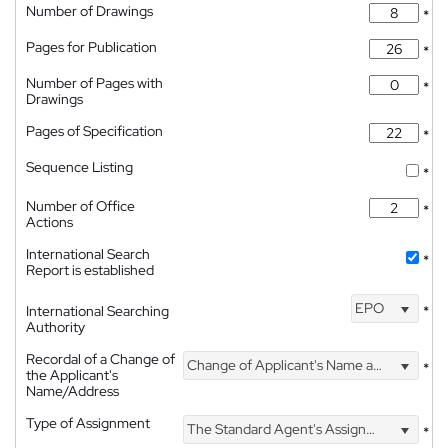
Number of Drawings
*
Pages for Publication
*
Number of Pages with
*
Drawings
Pages of Specification
*
Sequence Listing
*
Number of Office
*
Actions
International Search
*
Report is established
EPO
International Searching
*
Authority
Recordal of a Change of
Change of Applicant's Name and Address
*
the Applicant's
Name/Address
Type of Assignment
The Standard Agent's Assignment
*