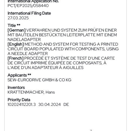
International Application No.
PCT/EP2025/058440
International Filing Date
27.03.2025
Title **
[German]
VERFAHREN UND SYSTEM ZUM PRÜFEN EINER
MIT BAUTEILEN BESTÜCKTEN LEITERPLATTE MIT EINEM
NADELADAPTER
[English]
METHOD AND SYSTEM FOR TESTING A PRINTED
CIRCUIT BOARD POPULATED WITH COMPONENTS, USING
A NEEDLE ADAPTER
[French]
PROCÉDÉ ET SYSTÈME DE TEST D'UNE CARTE
DE CIRCUIT IMPRIMÉ ÉQUIPÉE DE COMPOSANTS, À
L'AIDE D'UN ADAPTATEUR À AIGUILLES
Applicants **
SEW-EURODRIVE GMBH & CO KG
Inventors
KRATTENMACHER, Hans
Priority Data
102024112201.3
30.04.2024
DE