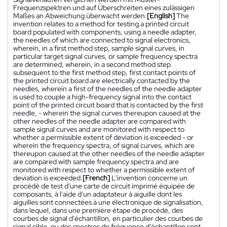
Frequenzspektren und auf Überschreiten eines zulässigen
Maßes an Abweichung überwacht werden.
[English]
The
invention relates to a method for testing a printed circuit
board populated with components, using a needle adapter,
the needles of which are connected to signal electronics,
wherein, in a first method step, sample signal curves, in
particular target signal curves, or sample frequency spectra
are determined, wherein, in a second method step
subsequent to the first method step, first contact points of
the printed circuit board are electrically contacted by the
needles, wherein a first of the needles of the needle adapter
is used to couple a high-frequency signal into the contact
point of the printed circuit board that is contacted by the first
needle, - wherein the signal curves thereupon caused at the
other needles of the needle adapter are compared with
sample signal curves and are monitored with respect to
whether a permissible extent of deviation is exceeded - or
wherein the frequency spectra, of signal curves, which are
thereupon caused at the other needles of the needle adapter
are compared with sample frequency spectra and are
monitored with respect to whether a permissible extent of
deviation is exceeded.
[French]
L'invention concerne un
procédé de test d'une carte de circuit imprimé équipée de
composants, à l'aide d'un adaptateur à aiguille dont les
aiguilles sont connectées à une électronique de signalisation,
dans lequel, dans une première étape de procédé, des
courbes de signal d'échantillon, en particulier des courbes de
signal cible, ou des spectres de fréquence d'échantillon sont