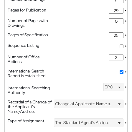
*
Pages for Publication
*
Number of Pages with
*
Drawings
Pages of Specification
*
Sequence Listing
*
Number of Office
*
Actions
International Search
*
Report is established
EPO
International Searching
*
Authority
Recordal of a Change of
Change of Applicant's Name and Address
*
the Applicant's
Name/Address
Type of Assignment
The Standard Agent's Assignment
*