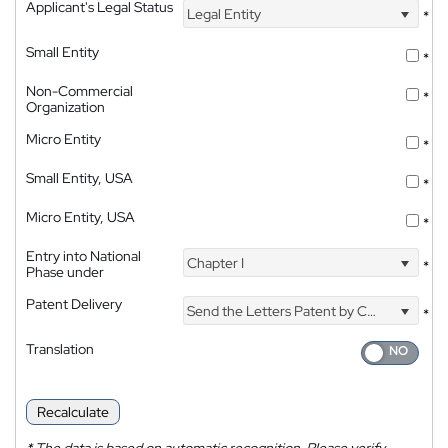
Applicant's Legal Status
Legal Entity
*
Small Entity
*
Non-Commercial
*
Organization
Micro Entity
*
Small Entity, USA
*
Micro Entity, USA
*
Entry into National
Chapter I
*
Phase under
Patent Delivery
Send the Letters Patent by Courier
*
Translation
Recalculate
*
The data is based on automatic recognition. Please verify