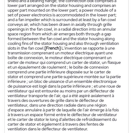
shield and a bearing flange; the connection box comprises a
lower part arranged on the stator housing and comprises an
upper part mounted on the lower part; a power module of a
set of power electronics is accommodated in the lower part;
and a fan impeller which is surrounded at least by a fan cowl
conveys air, which has been drawn in axially through grille
openings in the fan cowl, in a radial direction into an annular
space region from which air emerges both through a gap
formed between the fan cowl and the stator housing along
cooling fins of the stator housing and also through ventilation
slots in the fan cowl.
[French]
L'invention se rapporte à une
transmission comprenant un moteur électrique ayant une
boîte de connexion, le moteur électrique comprenant un
carter de moteur qui comprend un carter de stator, un flasque
et un épaulement de roulement ; le boîte de connexion
comprend une partie inférieure disposée sur le carter de
stator et comprend une partie supérieure montée sur la partie
inférieure ; un bloc de uissance d'un ensemble électronique
de puissance est logé dans la partie inférieure ; et une roue de
ventilateur qui est entourée au moins par un déflecteur de
ventilateur transporte de l'air, qui a été aspiré axialement à
travers des ouvertures de grille dans le déflecteur de
ventilateur, dans une direction radiale dans une région
d'espace annulaire à partir de laquelle de l'air émerge à la fois
à travers un espace formé entre le déflecteur de ventilateur
et le carter de stator le long d'ailettes de refroidissement du
carter de stator et également à travers des fentes de
ventilation dans le déflecteur de ventilateur.