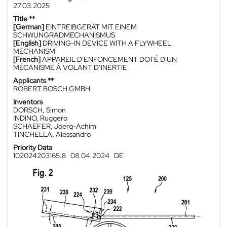
27.03.2025
Title **
[German]
EINTREIBGERÄT MIT EINEM
SCHWUNGRADMECHANISMUS
[English]
DRIVING-IN DEVICE WITH A FLYWHEEL
MECHANISM
[French]
APPAREIL D'ENFONCEMENT DOTÉ D'UN
MÉCANISME À VOLANT D’INERTIE
Applicants **
ROBERT BOSCH GMBH
Inventors
DORSCH, Simon
INDINO, Ruggero
SCHAEFER, Joerg-Achim
TINCHELLA, Alessandro
Priority Data
102024203165.8
08.04.2024
DE