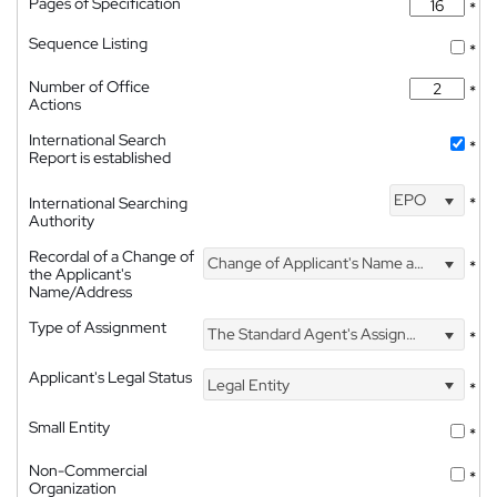
Pages of Specification
*
Sequence Listing
*
Number of Office
*
Actions
International Search
*
Report is established
EPO
International Searching
*
Authority
Recordal of a Change of
Change of Applicant's Name and Address
*
the Applicant's
Name/Address
Type of Assignment
The Standard Agent's Assignment
*
Applicant's Legal Status
Legal Entity
*
Small Entity
*
Non-Commercial
*
Organization