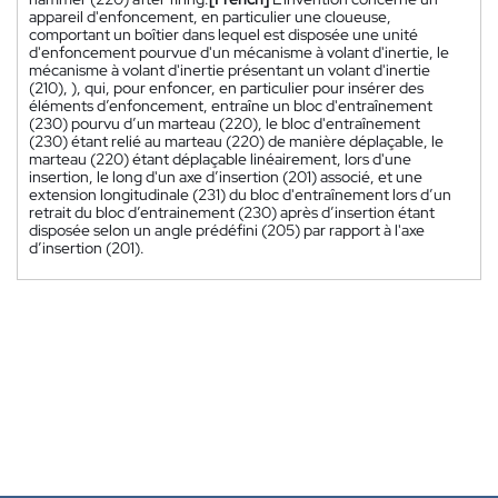
appareil d'enfoncement, en particulier une cloueuse,
comportant un boîtier dans lequel est disposée une unité
d'enfoncement pourvue d'un mécanisme à volant d'inertie, le
mécanisme à volant d'inertie présentant un volant d'inertie
(210), ), qui, pour enfoncer, en particulier pour insérer des
éléments d’enfoncement, entraîne un bloc d'entraînement
(230) pourvu d’un marteau (220), le bloc d'entraînement
(230) étant relié au marteau (220) de manière déplaçable, le
marteau (220) étant déplaçable linéairement, lors d'une
insertion, le long d'un axe d’insertion (201) associé, et une
extension longitudinale (231) du bloc d'entraînement lors d’un
retrait du bloc d’entrainement (230) après d’insertion étant
disposée selon un angle prédéfini (205) par rapport à l'axe
d’insertion (201).