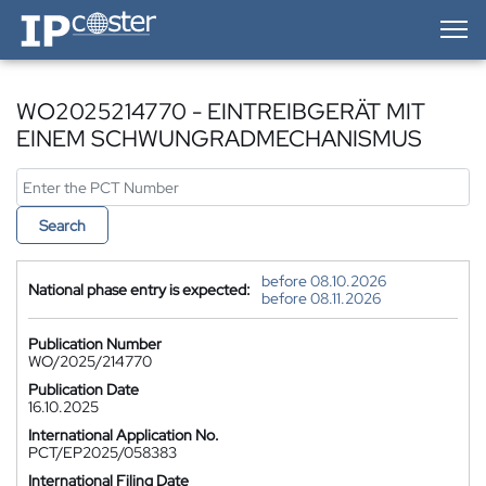
IP-Coster — Home
WO2025214770 - EINTREIBGERÄT MIT
EINEM SCHWUNGRADMECHANISMUS
Search
before 08.10.2026
National phase entry is expected:
before 08.11.2026
Publication Number
WO/2025/214770
Publication Date
16.10.2025
International Application No.
PCT/EP2025/058383
International Filing Date