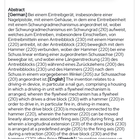
Abstract
[German]
Bei einem Eintreibgerät, insbesondere einer
Nagelpistole, mit einem Gehäuse, in dem eine Eintreibeinheit
mit einem Schwungradmechanismus angeordnet ist, wobei
der Schwungradmechanismus ein Schwungrad (210) aufweist,
welches zum Eintreiben, insbesondere Einschießen, von
Eintreibmitteln einen Antreibblock (230) mit einem Hammer
(220) antreibt, ist der Antreibblock (230) beweglich mit dem
Hammer (220) verbunden, wobei der Hammer (220) bei eine
Schuss linear entlang einer zugeordneten Schussachse (201)
bewegbar ist, und wobei eine Längserstreckung (231) des
Antreibblocks (230) während eines Zurückziehens (200) des
Antreibblocks (230) und des Hammers (220) nach dem
Schuss in einem vorgegebenen Winkel (205) zur Schussachse
(201) angeordnet ist.
[English]
The invention relates to a
driving-in device, in particular a nail gun, comprising a housing
in which a driving-in unit with a flywheel mechanism is
arranged, wherein the flywheel mechanism has a flywheel
(210) which drives a drive block (230) with a hammer (220) in
order to drive in, in particular fire in, driving-in means,
wherein the drive block (230) is movably connected to the
hammer (220), wherein the hammer (220) can be moved
linearly along an associated firing axis (201) during firing, and
wherein a longitudinal extension (231) of the drive block (230)
is arranged at a predefined angle (205) to the firing axis (201)
during a retraction (200) of the drive block (230) and the
hammer (220) after firing.
[French]
L’invention concerne un