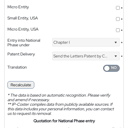
Micro Entity
*
Small Entity, USA
*
Micro Entity, USA
*
Entry into National
Chapter I
*
Phase under
Patent Delivery
Send the Letters Patent by Courier
*
Translation
Recalculate
*
The data is based on automatic recognition. Please verify
and amend if necessary.
**
IP-Coster compiles data from publicly available sources. If
this data includes your personal information, you can contact
us to request its removal.
Quotation for National Phase entry