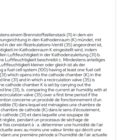
ens einem Brennstoffzellenstack (11) in dem ein
römungsrichtung in den Kathodenraum (K) mündet, mit
d in der ein Rezirkulations-Ventil (35) angeordnet ist,
tigkeit im Kathodenraum K eingestellt wird, indem
en Luftfeuchtigkeit in der Kathodenzuleitung (31) b.
e Luftfeuchtigkeit beschreibt c. Mindestens anteiliges
ftfeuchtigkeit kleiner oder gleich ist als der
 a fuel cell system (100) having at least one fuel cell
 (31) which opens into the cathode chamber (K) in the
line (31) and in which a recirculation valve (35) is
 the cathode chamber K is set by carrying out the
d line (31), b. comparing the current air humidity with at
ecirculation valve (35) over a first time period if the
vention concerne un procédé de fonctionnement d'un
stible (11) dans lequel est ménagées une chambre de
la chambre de cathode (K) dans le sens d'écoulement,
de cathode (31) et dans laquelle une soupape de
tant réglée, pendant un processus de séchage de
fois consistant à : a. déterminer une humidité de l'air
actuelle avec au moins une valeur limite qui décrit une
ndant une première période si l'humidité de l'air actuelle