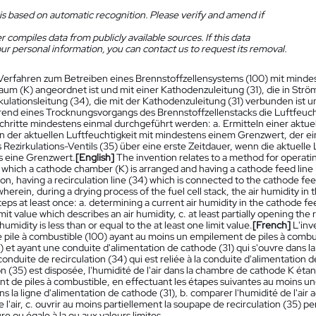
is based on automatic recognition. Please verify and amend if
 compiles data from publicly available sources. If this data
ur personal information, you can contact us to request its removal.
Verfahren zum Betreiben eines Brennstoffzellensystems (100) mit mindest
um (K) angeordnet ist und mit einer Kathodenzuleitung (31), die in St
kulationsleitung (34), die mit der Kathodenzuleitung (31) verbunden ist un
end eines Trocknungsvorgangs des Brennstoffzellenstacks die Luftfeuch
chritte mindestens einmal durchgeführt werden: a. Ermitteln einer aktuell
n der aktuellen Luftfeuchtigkeit mit mindestens einem Grenzwert, der ein
Rezirkulations-Ventils (35) über eine erste Zeitdauer, wenn die aktuelle Lu
 eine Grenzwert.
[English]
The invention relates to a method for operating
in which a cathode chamber (K) is arranged and having a cathode feed line
ion, having a recirculation line (34) which is connected to the cathode feed 
herein, during a drying process of the fuel cell stack, the air humidity in
teps at least once: a. determining a current air humidity in the cathode fee
imit value which describes an air humidity, c. at least partially opening the r
 humidity is less than or equal to the at least one limit value.
[French]
L'in
 pile à combustible (100) ayant au moins un empilement de piles à combu
) et ayant une conduite d'alimentation de cathode (31) qui s'ouvre dans 
onduite de recirculation (34) qui est reliée à la conduite d'alimentation 
on (35) est disposée, l'humidité de l'air dans la chambre de cathode K é
t de piles à combustible, en effectuant les étapes suivantes au moins une 
ns la ligne d'alimentation de cathode (31), b. comparer l'humidité de l'air 
 l'air, c. ouvrir au moins partiellement la soupape de recirculation (35) pe
ure ou égale à la ou aux valeurs limites.