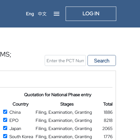
LOG IN
Eng
中文
MS;
Search
Quotation for National Phase entry
Country
Stages
Total
China
Filing, Examination, Granting
1886
EPO
Filing, Examination, Granting
8218
Japan
Filing, Examination, Granting
2065
South Korea
Filing, Examination, Granting
1776