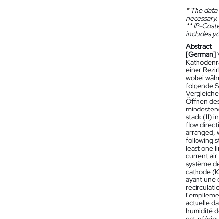
*
The data 
necessary.
**
IP-Coster
includes yo
Abstract
[German]
Kathodenra
einer Rezir
wobei währ
folgende S
Vergleiche
Öffnen des 
mindestens
stack (11) 
flow direct
arranged, w
following s
least one l
current air
système de
cathode (K
ayant une c
recirculati
l'empilemen
actuelle da
humidité de
est inférie