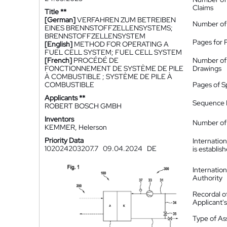
Claims
Title **
[German]
VERFAHREN ZUM BETREIBEN
Number of
EINES BRENNSTOFFZELLENSYSTEMS;
BRENNSTOFFZELLENSYSTEM
Pages for 
[English]
METHOD FOR OPERATING A
FUEL CELL SYSTEM; FUEL CELL SYSTEM
[French]
PROCÉDÉ DE
Number of
FONCTIONNEMENT DE SYSTÈME DE PILE
Drawings
À COMBUSTIBLE ; SYSTÈME DE PILE À
COMBUSTIBLE
Pages of S
Applicants **
Sequence L
ROBERT BOSCH GMBH
Inventors
Number of 
KEMMER, Helerson
Priority Data
Internatio
102024203207.7
09.04.2024
DE
is establis
Internatio
Authority
Recordal o
Applicant
Type of A