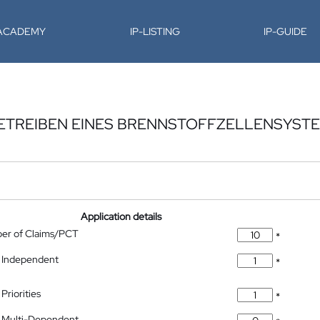
-ACADEMY
IP-LISTING
IP-GUIDE
BETREIBEN EINES BRENNSTOFFZELLENSYSTE
Application details
ber of Claims/PCT
*
 Independent
*
Priorities
*
 Multi-Dependent