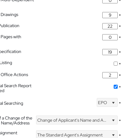
*
 Drawings
*
Publication
*
 Pages with
*
pecification
*
isting
*
Office Actions
*
nal Search Report
*
hed
EPO
nal Searching
*
f a Change of the
Change of Applicant's Name and Address
*
's Name/Address
ssignment
The Standard Agent's Assignment
*