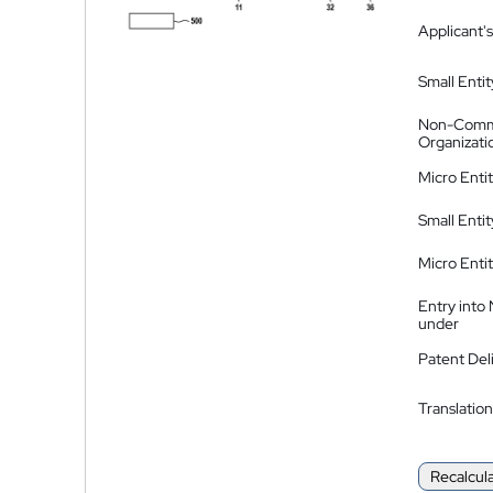
Applicant's
Small Entit
Non-Comm
Organizati
Micro Enti
Small Enti
Micro Enti
Entry into
under
Patent Del
Translation
Recalcul