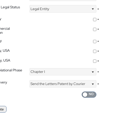
 Legal Status
Legal Entity
*
y
*
ercial
*
on
ty
*
ty, USA
*
ty, USA
*
 National Phase
Chapter I
*
ivery
Send the Letters Patent by Courier
*
ate