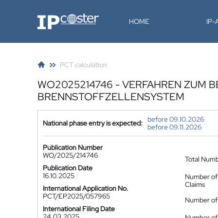
IP-Coster
HOME
IP
PCT calculation
WO2025214746 - VERFAHREN ZUM 
BRENNSTOFFZELLENSYSTEM
before 09.10.2026
National phase entry is expected:
before 09.11.2026
Publication Number
WO/2025/214746
Total Num
Publication Date
16.10.2025
Number of
Claims
International Application No.
PCT/EP2025/057965
Number of 
International Filing Date
24.03.2025
Number of