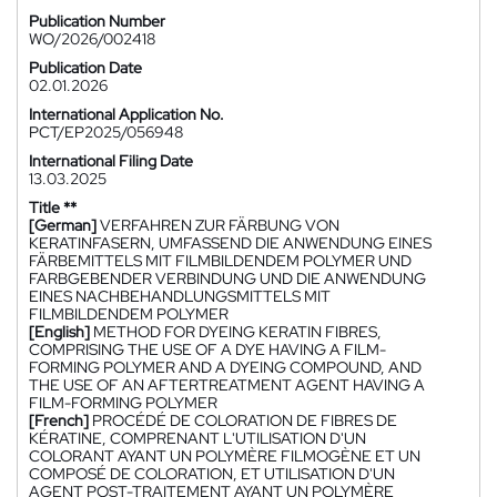
Publication Number
WO/2026/002418
Publication Date
02.01.2026
International Application No.
PCT/EP2025/056948
International Filing Date
13.03.2025
Title **
[German]
VERFAHREN ZUR FÄRBUNG VON
KERATINFASERN, UMFASSEND DIE ANWENDUNG EINES
FÄRBEMITTELS MIT FILMBILDENDEM POLYMER UND
FARBGEBENDER VERBINDUNG UND DIE ANWENDUNG
EINES NACHBEHANDLUNGSMITTELS MIT
FILMBILDENDEM POLYMER
[English]
METHOD FOR DYEING KERATIN FIBRES,
COMPRISING THE USE OF A DYE HAVING A FILM-
FORMING POLYMER AND A DYEING COMPOUND, AND
THE USE OF AN AFTERTREATMENT AGENT HAVING A
FILM-FORMING POLYMER
[French]
PROCÉDÉ DE COLORATION DE FIBRES DE
KÉRATINE, COMPRENANT L'UTILISATION D'UN
COLORANT AYANT UN POLYMÈRE FILMOGÈNE ET UN
COMPOSÉ DE COLORATION, ET UTILISATION D'UN
AGENT POST-TRAITEMENT AYANT UN POLYMÈRE