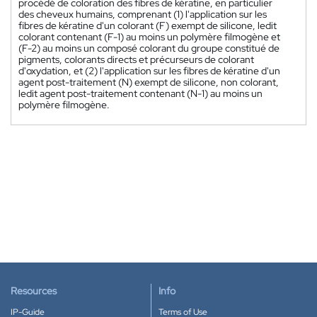
procédé de coloration des fibres de kératine, en particulier
des cheveux humains, comprenant (1) l'application sur les
fibres de kératine d'un colorant (F) exempt de silicone, ledit
colorant contenant (F-1) au moins un polymère filmogène et
(F-2) au moins un composé colorant du groupe constitué de
pigments, colorants directs et précurseurs de colorant
d'oxydation, et (2) l'application sur les fibres de kératine d'un
agent post-traitement (N) exempt de silicone, non colorant,
ledit agent post-traitement contenant (N-1) au moins un
polymère filmogène.
Resources
Info
IP-Guide
Terms of Use