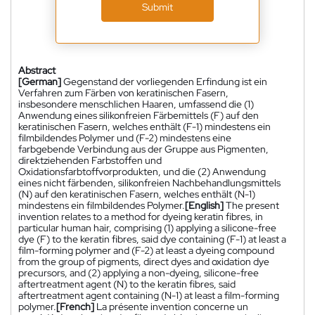
Submit
Abstract
[German]
Gegenstand der vorliegenden Erfindung ist ein
Verfahren zum Färben von keratinischen Fasern,
insbesondere menschlichen Haaren, umfassend die (1)
Anwendung eines silikonfreien Färbemittels (F) auf den
keratinischen Fasern, welches enthält (F-1) mindestens ein
filmbildendes Polymer und (F-2) mindestens eine
farbgebende Verbindung aus der Gruppe aus Pigmenten,
direktziehenden Farbstoffen und
Oxidationsfarbtoffvorprodukten, und die (2) Anwendung
eines nicht färbenden, silikonfreien Nachbehandlungsmittels
(N) auf den keratinischen Fasern, welches enthält (N-1)
mindestens ein filmbildendes Polymer.
[English]
The present
invention relates to a method for dyeing keratin fibres, in
particular human hair, comprising (1) applying a silicone-free
dye (F) to the keratin fibres, said dye containing (F-1) at least a
film-forming polymer and (F-2) at least a dyeing compound
from the group of pigments, direct dyes and oxidation dye
precursors, and (2) applying a non-dyeing, silicone-free
aftertreatment agent (N) to the keratin fibres, said
aftertreatment agent containing (N-1) at least a film-forming
polymer.
[French]
La présente invention concerne un