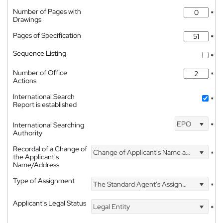
Number of Pages with
*
Drawings
Pages of Specification
*
Sequence Listing
*
Number of Office
*
Actions
International Search
*
Report is established
EPO
International Searching
*
Authority
Recordal of a Change of
Change of Applicant's Name and Address
*
the Applicant's
Name/Address
Type of Assignment
The Standard Agent's Assignment
*
Applicant's Legal Status
Legal Entity
*