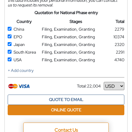
this data includes your personal information, you can contact
us to request its removal.
Quotation for National Phase entry
Country
Stages
Total
China
Filing, Examination, Granting
2279
EPO
Filing, Examination, Granting
10374
Japan
Filing, Examination, Granting
2320
South Korea
Filing, Examination, Granting
2291
USA
Filing, Examination, Granting
4740
+ Add country
Total:
22,004
Currency
QUOTE TO EMAIL
ONLINE QUOTE
Contact Us