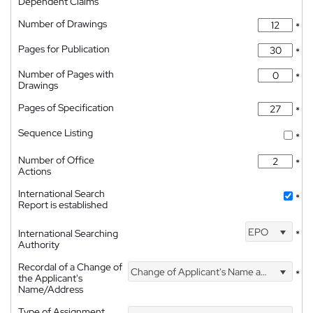
Dependent Claims
Number of Drawings
*
Pages for Publication
*
Number of Pages with
*
Drawings
Pages of Specification
*
Sequence Listing
*
Number of Office
*
Actions
International Search
*
Report is established
EPO
International Searching
*
Authority
Recordal of a Change of
Change of Applicant's Name and Address
*
the Applicant's
Name/Address
Type of Assignment