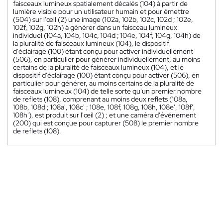
faisceaux lumineux spatialement décalés (104) à partir de
lumière visible pour un utilisateur humain et pour émettre
(504) sur l'œil (2) une image (102a, 102b, 102c, 102d ; 102e,
102f, 102g, 102h) à générer dans un faisceau lumineux
individuel (104a, 104b, 104c, 104d ; 104e, 104f, 104g, 104h) de
la pluralité de faisceaux lumineux (104), le dispositif
d'éclairage (100) étant conçu pour activer individuellement
(506), en particulier pour générer individuellement, au moins
certains de la pluralité de faisceaux lumineux (104), et le
dispositif d'éclairage (100) étant conçu pour activer (506), en
particulier pour générer, au moins certains de la pluralité de
faisceaux lumineux (104) de telle sorte qu'un premier nombre
de reflets (108), comprenant au moins deux reflets (108a,
108b, 108d ; 108a', 108c' ; 108e, 108f, 108g, 108h, 108e', 108f',
108h'), est produit sur l'œil (2) ; et une caméra d'événement
(200) qui est conçue pour capturer (508) le premier nombre
de reflets (108).