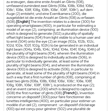
zu erzeugen, dass eine erste Anzahl an Glints (108),
umfassend zumindest zwei Glints (108a, 108b, 108d; 108a',
108c'; 108e, 108f, 108g, 108h, 108e', 108f', 108h'), auf dem
Auge (2) entsteht; und eine Eventkamera (200), die
ausgebildet ist die erste Anzahl an Glints (108) zu erfassen
(508).
[English]
The invention relates to a device (300) for
operating smartglasses (400), in particular for estimating a
model of an eye (2), comprising: an illumination device (100)
which is designed to generate (502) a plurality of spatially
offset light beams (104) from light visible to a human user and
to emit (504) onto the eye (2) an image (102a, 102b, 102c,
102d; 102e, 102f, 102g, 102h) to be generated in an individual
light beam (104a, 104b, 104c, 104d; 104e, 104f, 104g, 104h) of
the plurality of light beams (104), wherein the illumination
device (100) is designed to individually activate (506), in
particular to individually generate, at least some of the
plurality of light beams (104), and wherein the illumination
device (100) is designed to activate (506), in particular to
generate, at least some of the plurality of light beams (104) in
such a way that a first number of glints (108), comprising at
least two glints (108a, 108b, 108d; 108a', 108c'; 108e, 108f,
108g, 108h, 108e', 108f', 108h'), is produced on the eye (2);
and an event camera (200) which is designed to capture
(508) the first number of glints (108).
[French]
L'invention
concerne un dispositif (300) pour faire fonctionner des
lunettes intelligentes (400), en particulier pour estimer un
modèle d'un œil (2), comprenant : un dispositif d'éclairage
(100) qui est conçu pour générer (502) une pluralité de