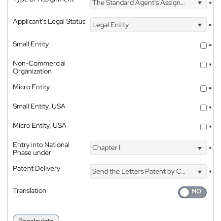
The Standard Agent's Assignment
*
Applicant's Legal Status
Legal Entity
*
Small Entity
*
Non-Commercial
*
Organization
Micro Entity
*
Small Entity, USA
*
Micro Entity, USA
*
Entry into National
Chapter I
*
Phase under
Patent Delivery
Send the Letters Patent by Courier
*
Translation