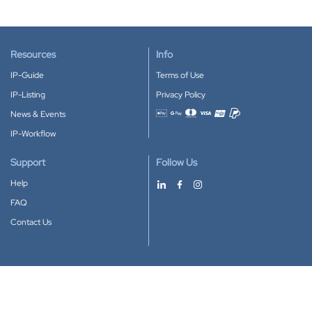
Resources
Info
IP-Guide
Terms of Use
IP-Listing
Privacy Policy
News & Events
Accepted payment methods
IP-Workflow
Support
Follow Us
Help
FAQ
Contact Us
Download our App
Google Play
Apple Store