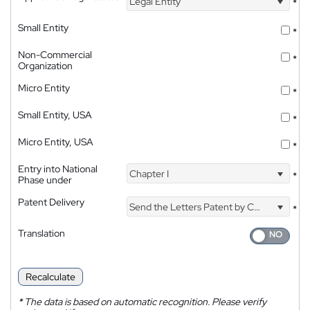
Legal Entity
*
Small Entity
*
Non-Commercial
*
Organization
Micro Entity
*
Small Entity, USA
*
Micro Entity, USA
*
Entry into National
Chapter I
*
Phase under
Patent Delivery
Send the Letters Patent by Courier
*
Translation
Recalculate
*
The data is based on automatic recognition. Please verify