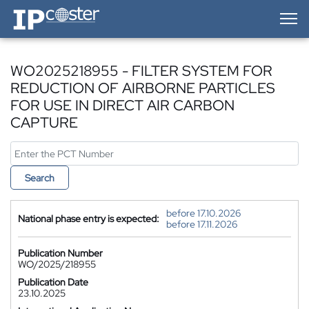
IP-Coster — Home
WO2025218955 - FILTER SYSTEM FOR
REDUCTION OF AIRBORNE PARTICLES
FOR USE IN DIRECT AIR CARBON
CAPTURE
Search
before 17.10.2026
National phase entry is expected:
before 17.11.2026
Publication Number
WO/2025/218955
Publication Date
23.10.2025