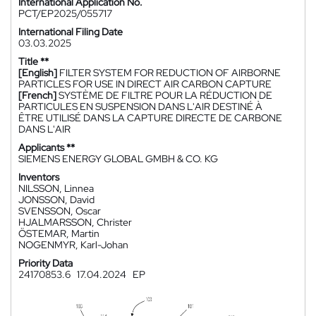
International Application No.
PCT/EP2025/055717
International Filing Date
03.03.2025
Title **
[English]
FILTER SYSTEM FOR REDUCTION OF AIRBORNE
PARTICLES FOR USE IN DIRECT AIR CARBON CAPTURE
[French]
SYSTÈME DE FILTRE POUR LA RÉDUCTION DE
PARTICULES EN SUSPENSION DANS L'AIR DESTINÉ À
ÊTRE UTILISÉ DANS LA CAPTURE DIRECTE DE CARBONE
DANS L'AIR
Applicants **
SIEMENS ENERGY GLOBAL GMBH & CO. KG
Inventors
NILSSON, Linnea
JONSSON, David
SVENSSON, Oscar
HJALMARSSON, Christer
ÖSTEMAR, Martin
NOGENMYR, Karl-Johan
Priority Data
24170853.6
17.04.2024
EP