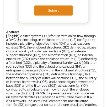
Submit
Abstract
[English]
A filter system (100) for use with an air flow through
a DAC Unit including an enclosed structure (112) configure to
include a plurality of elevated inlets (104) and at least one
exhaust (114), the enclosed structured (112) defined by, a base
(108), a plurality of outer wall sections (102), an internal
support structure (107), and a roof section (103), an internal
enclosure (202) within the enclosed structure (112) defined by
a filter bed (302), a plurality of internal barrier walls (106), the
roof section (103) and the at least one exhaust (114), an
entrapment passage (310) within the enclosed structure (112),
the entrapment passage (310) defined by a first gap (312)
between the plurality of outer wall sections (102), the plurality
of internal barrier walls (106), and a second gap between the
base (108) and the filter bed (302), at least one fan (101)
configured to circulate the air flow through the enclosed
structure (112).fig3
[French]
La présente invention concerne
un système de filtre (100) destiné à être utilisé avec un flux
d'air à travers une unité DAC comprenant une structure
fermée (112) conçue pour comprendre une pluralité d'entrées