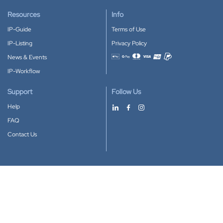
Resources
Info
IP-Guide
Terms of Use
IP-Listing
Privacy Policy
News & Events
Accepted payment methods
IP-Workflow
Support
Follow Us
Help
FAQ
Contact Us
Download our App
Google Play
Apple Store
IP-Coster © 2010-2026
All rights reserved.