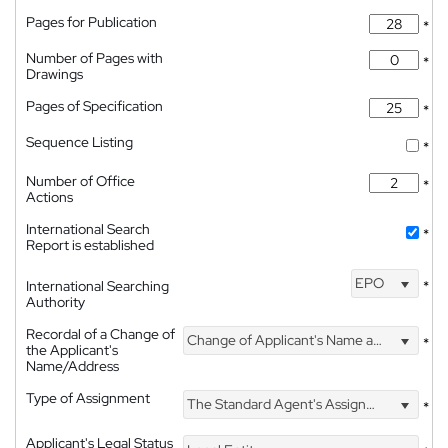
Pages for Publication
*
Number of Pages with
*
Drawings
Pages of Specification
*
Sequence Listing
*
Number of Office
*
Actions
International Search
*
Report is established
EPO
International Searching
*
Authority
Recordal of a Change of
Change of Applicant's Name and Address
*
the Applicant's
Name/Address
Type of Assignment
The Standard Agent's Assignment
*
Applicant's Legal Status