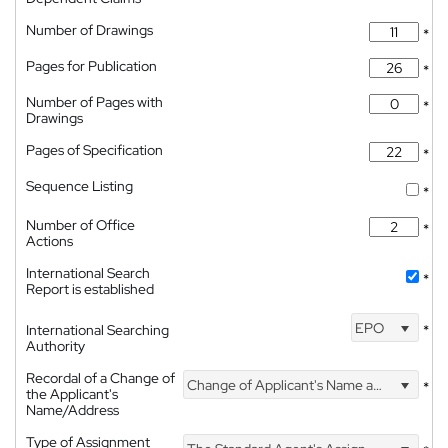
Number of Drawings
*
Pages for Publication
*
Number of Pages with
*
Drawings
Pages of Specification
*
Sequence Listing
*
Number of Office
*
Actions
International Search
*
Report is established
EPO
International Searching
*
Authority
Recordal of a Change of
Change of Applicant's Name and Address
*
the Applicant's
Name/Address
Type of Assignment