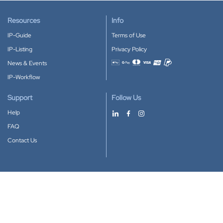
Resources
Info
IP-Guide
Terms of Use
IP-Listing
Privacy Policy
News & Events
Accepted payment methods
IP-Workflow
Support
Follow Us
Help
FAQ
Contact Us
Download our App
Google Play
Apple Store