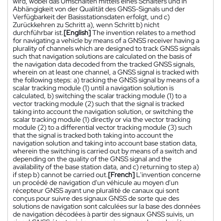
wird, wobei das Umschalten mittels eines Schalters und in
Abhängigkeit von der Qualität des GNSS-Signals und der
Verfügbarkeit der Basisstationsdaten erfolgt, und c)
Zurückkehren zu Schritt a), wenn Schritt b) nicht
durchführbar ist.
[English]
The invention relates to a method
for navigating a vehicle by means of a GNSS receiver having a
plurality of channels which are designed to track GNSS signals
such that navigation solutions are calculated on the basis of
the navigation data decoded from the tracked GNSS signals,
wherein on at least one channel, a GNSS signal is tracked with
the following steps: a) tracking the GNSS signal by means of a
scalar tracking module (1) until a navigation solution is
calculated, b) switching the scalar tracking module (1) to a
vector tracking module (2) such that the signal is tracked
taking into account the navigation solution, or switching the
scalar tracking module (1) directly or via the vector tracking
module (2) to a differential vector tracking module (3) such
that the signal is tracked both taking into account the
navigation solution and taking into account base station data,
wherein the switching is carried out by means of a switch and
depending on the quality of the GNSS signal and the
availability of the base station data, and c) returning to step a)
if step b) cannot be carried out.
[French]
L'invention concerne
un procédé de navigation d'un véhicule au moyen d'un
récepteur GNSS ayant une pluralité de canaux qui sont
conçus pour suivre des signaux GNSS de sorte que des
solutions de navigation sont calculées sur la base des données
de navigation décodées à partir des signaux GNSS suivis, un