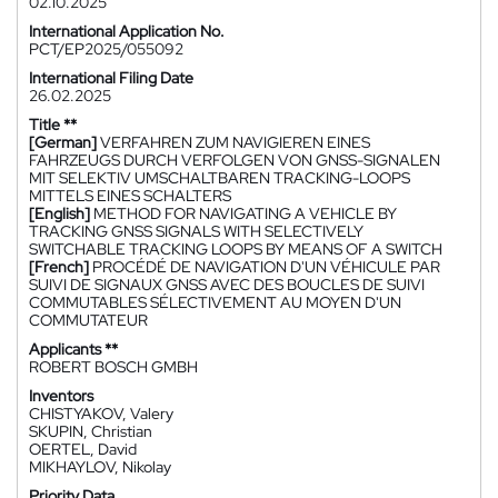
02.10.2025
International Application No.
PCT/EP2025/055092
International Filing Date
26.02.2025
Title **
[German]
VERFAHREN ZUM NAVIGIEREN EINES
FAHRZEUGS DURCH VERFOLGEN VON GNSS-SIGNALEN
MIT SELEKTIV UMSCHALTBAREN TRACKING-LOOPS
MITTELS EINES SCHALTERS
[English]
METHOD FOR NAVIGATING A VEHICLE BY
TRACKING GNSS SIGNALS WITH SELECTIVELY
SWITCHABLE TRACKING LOOPS BY MEANS OF A SWITCH
[French]
PROCÉDÉ DE NAVIGATION D'UN VÉHICULE PAR
SUIVI DE SIGNAUX GNSS AVEC DES BOUCLES DE SUIVI
COMMUTABLES SÉLECTIVEMENT AU MOYEN D'UN
COMMUTATEUR
Applicants **
ROBERT BOSCH GMBH
Inventors
CHISTYAKOV, Valery
SKUPIN, Christian
OERTEL, David
MIKHAYLOV, Nikolay
Priority Data