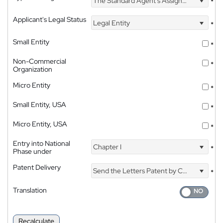
The Standard Agent's Assignment
*
Applicant's Legal Status
Legal Entity
*
Small Entity
*
Non-Commercial
*
Organization
Micro Entity
*
Small Entity, USA
*
Micro Entity, USA
*
Entry into National
Chapter I
*
Phase under
Patent Delivery
Send the Letters Patent by Courier
*
Translation
Recalculate